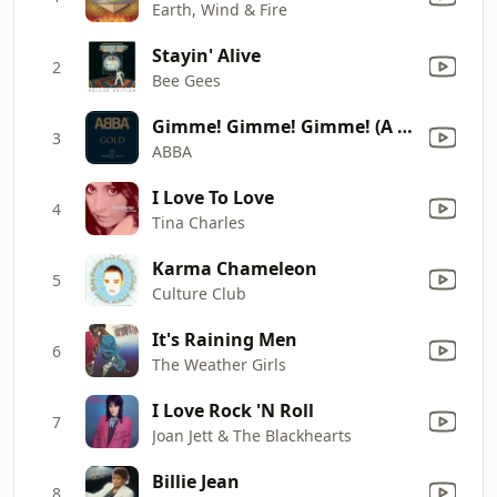
Earth, Wind & Fire
Stayin' Alive
2
Bee Gees
Gimme! Gimme! Gimme! (A Man After Midnight)
3
ABBA
I Love To Love
4
Tina Charles
Karma Chameleon
5
Culture Club
It's Raining Men
6
The Weather Girls
I Love Rock 'N Roll
7
Joan Jett & The Blackhearts
Billie Jean
8