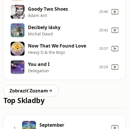
Goody Two Shoes
20:46
Adam Ant
Decibely lásky
20:42
Michal David
Now That We Found Love
20:37
Heavy D & the Boyz
You and I
20:29
Delegation
Zobraziť Zoznam
Top Skladby
September
1