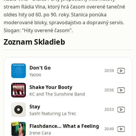
stream Rádia Vlna, ktorý hrá časom overené tanečné
oldies hity od 60. po 90. roky. Stanica ponúka
moderované bloky, spravodajstvo a dopravný servis.
Slogan: "Hity overené časom".
Zoznam Skladieb
Don't Go
20:59
Yazoo
Shake Your Booty
20:56
KC and The Sunshine Band
Stay
20:53
Sash! featuring La Trec
Flashdance... What a Feeling
20:49
Irene Cara