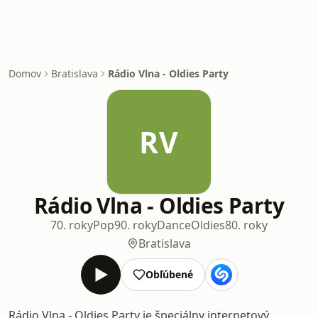
Domov
Bratislava
Rádio Vlna - Oldies Party
RV
Rádio Vlna - Oldies Party
70. roky
Pop
90. roky
Dance
Oldies
80. roky
Bratislava
Obľúbené
Rádio Vlna - Oldies Party je špeciálny internetový