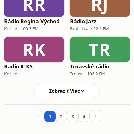
RR
RJ
Rádio Regina Východ
Rádio Jazz
Košice · 100.3 FM
Bratislava · 92.6 FM
RK
TR
Radio KIKS
Trnavské rádio
Košice
Trnava · 106.2 FM
Zobraziť Viac
1
2
3
4