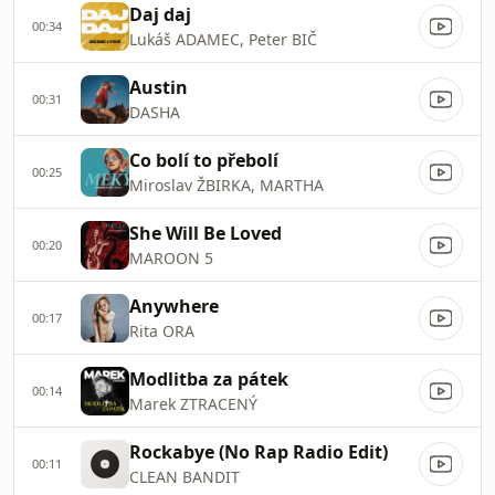
Daj daj
00:34
Lukáš ADAMEC, Peter BIČ
Austin
00:31
DASHA
Co bolí to přebolí
00:25
Miroslav ŽBIRKA, MARTHA
She Will Be Loved
00:20
MAROON 5
Anywhere
00:17
Rita ORA
Modlitba za pátek
00:14
Marek ZTRACENÝ
Rockabye (No Rap Radio Edit)
00:11
CLEAN BANDIT