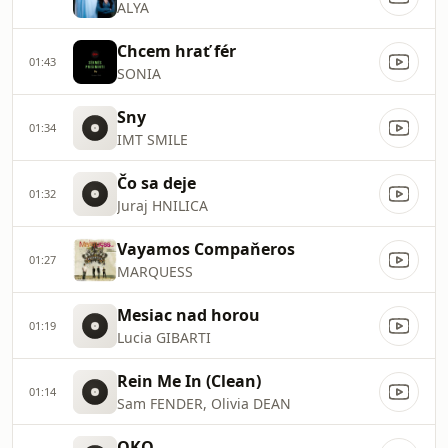
ALYA
Chcem hrať fér
01:43
SONIA
Sny
01:34
IMT SMILE
Čo sa deje
01:32
Juraj HNILICA
Vayamos Compaňeros
01:27
MARQUESS
Mesiac nad horou
01:19
Lucia GIBARTI
Rein Me In (Clean)
01:14
Sam FENDER, Olivia DEAN
OKO