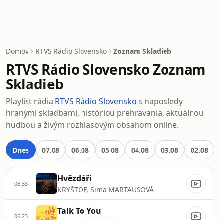
Domov
RTVS Rádio Slovensko
Zoznam Skladieb
RTVS Rádio Slovensko Zoznam
Skladieb
Playlist rádia
RTVS Rádio Slovensko
s naposledy
hranými skladbami, históriou prehrávania, aktuálnou
hudbou a živým rozhlasovým obsahom online.
Dnes
07.08
06.08
05.08
04.08
03.08
02.08
Hvězdáři
06:33
KRYŠTOF, Sima MARTAUSOVÁ
Talk To You
06:23