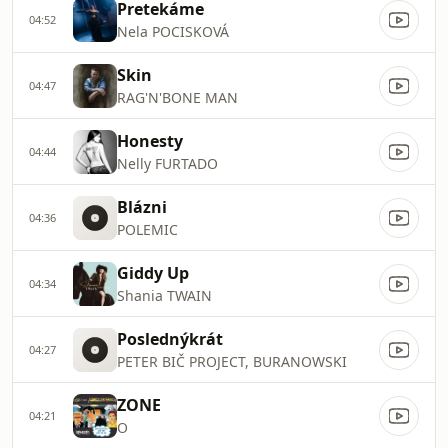
Pretekáme
04:52
Nela POCISKOVÁ
Skin
04:47
RAG'N'BONE MAN
Honesty
04:44
Nelly FURTADO
Blázni
04:36
POLEMIC
Giddy Up
04:34
Shania TWAIN
Poslednýkrát
04:27
PETER BIČ PROJECT, BURANOWSKI
ZONE
04:21
O