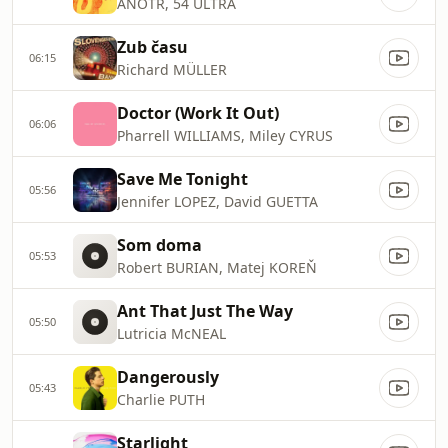
ANOTR, 54 ULTRA
Zub času
06:15
Richard MÜLLER
Doctor (Work It Out)
06:06
Pharrell WILLIAMS, Miley CYRUS
Save Me Tonight
05:56
Jennifer LOPEZ, David GUETTA
Som doma
05:53
Robert BURIAN, Matej KOREŇ
Ant That Just The Way
05:50
Lutricia McNEAL
Dangerously
05:43
Charlie PUTH
Starlight