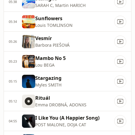
05:38
SARAH C, Martin HARICH
Sunflowers
05:34
Louis TOMLINSON
Vesmír
05:26
Barbora PIEŠOVÁ
Mambo No 5
05:23
Lou BEGA
Stargazing
05:15
Myles SMITH
Rituál
05:12
Emma DROBNÁ, ADONXS
I Like You (A Happier Song)
04:55
POST MALONE, DOJA CAT