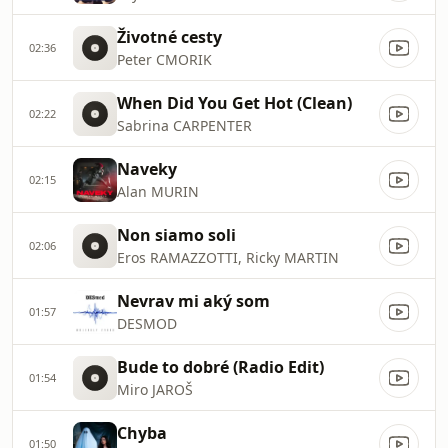
Životné cesty
02:36
Peter CMORIK
When Did You Get Hot (Clean)
02:22
Sabrina CARPENTER
Naveky
02:15
Alan MURIN
Non siamo soli
02:06
Eros RAMAZZOTTI, Ricky MARTIN
Nevrav mi aký som
01:57
DESMOD
Bude to dobré (Radio Edit)
01:54
Miro JAROŠ
Chyba
01:50