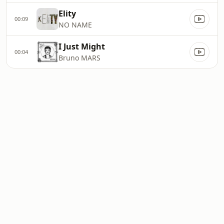
Elity
00:09
NO NAME
I Just Might
00:04
Bruno MARS