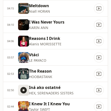
Meltdown
04:15
Niall HORAN
I Was Never Yours
04:10
KARIN ANN
Reasons I Drink
04:06
Alanis MORISSETTE
Vtáci
03:57
LE PAYACO
The Reason
02:53
HOOBASTANK
Iná ako ostatné
02:50
HEX, SERENADERS SISTERS
I Knew It I Knew You
02:44
Taylor SWIFT