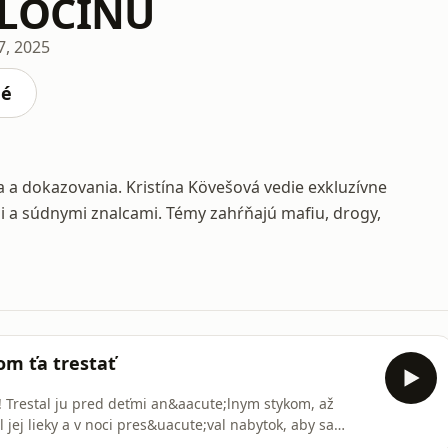
ZLOČINU
7, 2025
né
nia a dokazovania. Kristína Kövešová vedie exkluzívne
i a súdnymi znalcami. Témy zahŕňajú mafiu, drogy,
om ťa trestať
 ! Trestal ju pred deťmi an&aacute;lnym stykom, až
jej lieky a v noci pres&uacute;val nabytok, aby sa
r for privacy information.