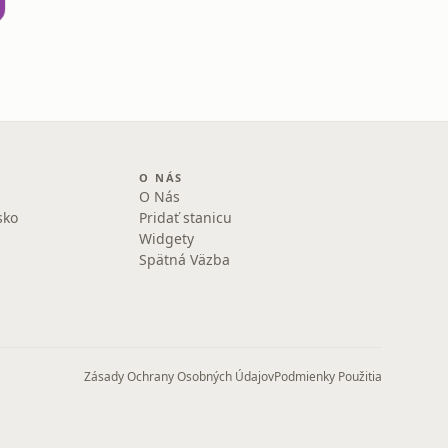
O NÁS
O Nás
sko
Pridať stanicu
Widgety
Spätná Väzba
Zásady Ochrany Osobných Údajov
Podmienky Použitia