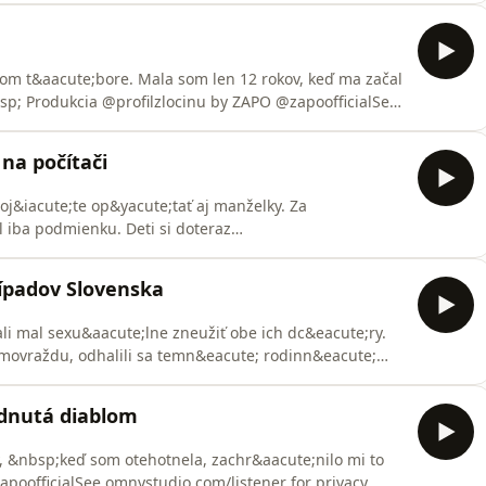
kom t&aacute;bore. Mala som len 12 rokov, keď ma začal
sp; Produkcia @profilzlocinu by ZAPO @zapoofficialSee
tion.
na počítači
boj&iacute;te op&yacute;tať aj manželky. Za
 iba podmienku. Deti si doteraz
te; im robil. Produkcia @profilzlocinu&nbsp; by
/listener for privacy information.
rípadov Slovenska
ali mal sexu&aacute;lne zneužiť obe ich dc&eacute;ry.
amovraždu, odhalili sa temn&eacute; rodinn&eacute;
 by ZAPO @zapoofficialSee omnystudio.com/listener for
dnutá diablom
, &nbsp;keď som otehotnela, zachr&aacute;nilo mi to
zapoofficialSee omnystudio.com/listener for privacy