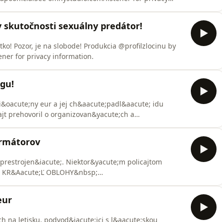
. v skutočnosti sexuálny predátor!
tko! Pozor, je na slobode! Produkcia @profilzlocinu by
ner for privacy information.
egu!
&oacute;ny eur a jej ch&aacute;padl&aacute; idu
ajt prehovoril o organizovan&yacute;ch a
mnystudio.com/listener for privacy information.
ormátorov
 prestrojen&iacute;. Niektor&yacute;m policajtom
a: KR&Aacute;Ľ OBLOHY&nbsp;
MQ5wtMqCDox6AYt?si=V7K80ZMjR9i-TVf9I_spbA&nbsp;
m/profilzlocinu/&nbsp; by ZAPO&nbsp;
eur
&nbsp;See omnystudio.com/listener f
ch na letisku, podvod&iacute;ici s l&aacute;skou