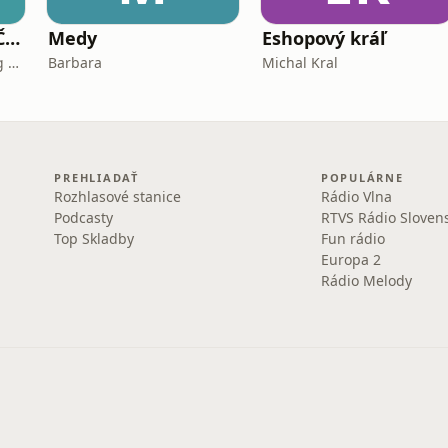
Pikošky z Nového Času
Medy
Eshopový kráľ
News and Media Holding a.s.
Barbara
Michal Kral
PREHLIADAŤ
POPULÁRNE
Rozhlasové stanice
Rádio Vlna
Podcasty
RTVS Rádio Sloven
Top Skladby
Fun rádio
Europa 2
Rádio Melody