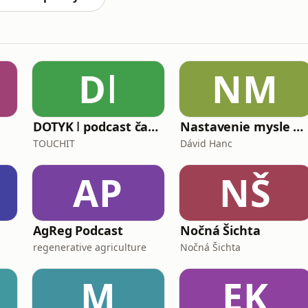
Dǀ
NM
DOTYK ǀ podcast časopisu TOUCHIT
Nastavenie mysle na lásku
TOUCHIT
Dávid Hanc
AP
NŠ
AgReg Podcast
Nočná Šichta
regenerative agriculture
Nočná Šichta
M
EK