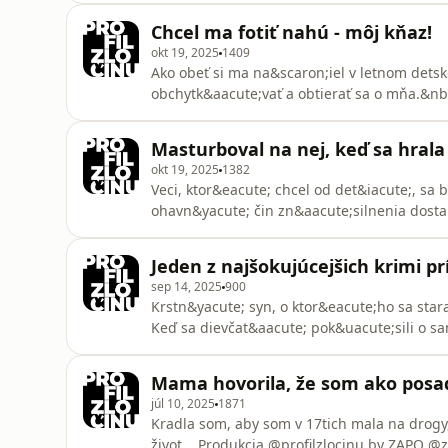
Chcel ma fotiť nahú - môj kňaz!
okt 19, 2025
1409
Ako obeť si ma na&scaron;iel v letnom dets
obchytk&aacute;vať a obtierať sa o mňa.&nb
omnystudio.com/listener for privacy informa
Masturboval na nej, keď sa hrala 
okt 19, 2025
1382
Veci, ktor&eacute; chcel od det&iacute;, sa 
ohavn&yacute; čin zn&aacute;silnenia dostal
spom&iacute;naj&uacute; na veci, ktor&eacu
ZAPO&nbsp; @zapoofficialSee omnystudio.com
Jeden z najšokujúcejšich krimi p
sep 14, 2025
900
Krstn&yacute; syn, o ktor&eacute;ho sa star
Keď sa dievčat&aacute; pok&uacute;sili o s
tajomstv&aacute;. Produkcia @profilzlocinu
privacy information.
Mama hovorila, že som ako posa
júl 10, 2025
1871
Kradla som, aby som v 17tich mala na drogy
život... Produkcia @profilzlocinu by ZAPO @