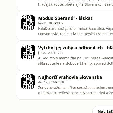
hľadaj&uacute; obete aj na Slovensku...See 
Modus operandi - láska!
feb 11, 2025
2379
Falo&scaron;n&yacute; milion&aacute;r, voja
Podvodn&iacute;ci s l&aacute;skou &uacute;to
b&yacute;val&yacute;m kriminalistom Maťom
podcastami" pre v&scaron;etk&yacute;ch, kt
Vytrhol jej zuby a odhodil ich - 
značky, komunik&aacute;ciu so z&aacute;ka
jan 22, 2025
1241
Aj keď moja mama žila na ulici nezasl&uacute
st&aacute;le na slobode &hellip; spoveď dc&
s podcastami" pre v&scaron;etk&yacute;ch, 
značky, komunik&aacute;ciu so z&aacute;ka
Najhorší vrahovia Slovenska
&nbsp;https://goout.net/sk/ne-skutocne-r
dec 17, 2024
2670
Ženy zavraždil a mŕtve sexu&aacute;lne zneu
genit&aacute;lie&nbsp;Tel&aacute; deti a žen
ktor&iacute; sa rozpr&aacute;val s vrahmi 
na Youtube. Nezabudni n&aacute;m dať od
https://www.youtube.com/@ZAPOTV&nbsp;&nb
Načítať