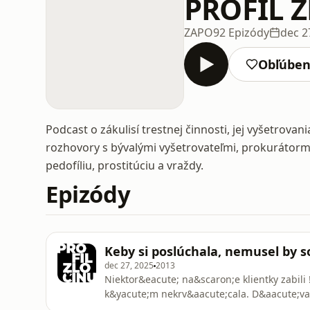
PROFIL 
ZAPO
92 Epizódy
dec 2
Obľúbe
Podcast o zákulisí trestnej činnosti, jej vyšetrova
rozhovory s bývalými vyšetrovateľmi, prokurátorm
pedofíliu, prostitúciu a vraždy.
Epizódy
Keby si poslúchala, nemusel by s
dec 27, 2025
2013
Niektor&eacute; na&scaron;e klientky zabili
k&yacute;m nekrv&aacute;cala. D&aacute;val 
zbl&aacute;znila.See omnystudio.com/listene