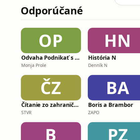
Odporúčané
OP
HN
Odvaha Podnikať s Monjou Prole
História N
Monja Prole
Denník N
ČZ
BA
Čítanie zo zahraničnej tlače
Boris a Brambor
STVR
ZAPO
B
PZ