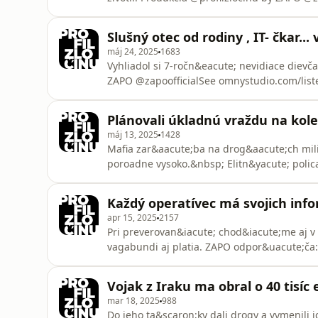
information.
Slušný otec od rodiny , IT- čkar..
máj 24, 2025
1683
Vyhliadol si 7-ročn&eacute; nevidiace dievča
ZAPO @zapoofficialSee omnystudio.com/liste
Plánovali úkladnú vraždu na kol
máj 13, 2025
1428
Mafia zar&aacute;ba na drog&aacute;ch mili
poroadne vysoko.&nbsp; Elitn&yacute; polic
zločineck&yacute;ch skupin&aacute;ch.See o
Každý operatívec má svojich inf
apr 15, 2025
2157
Pri preverovan&iacute; chod&iacute;me aj v
vagabundi aj platia. ZAPO odpor&uacute;č
https://open.spotify.com/episode/4yIBivf
Produkcia &nbsp;https://www.instagram.co
Vojak z Iraku ma obral o 40 tisíc 
https://www.zabavavpodcastoch.sk/reklama/
mar 18, 2025
988
Do jeho ta&scaron;ky dali drogy a vymenili i