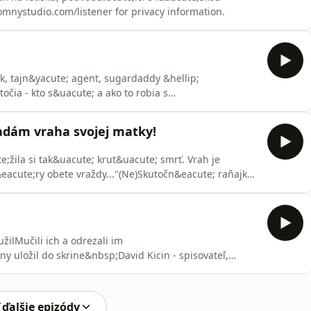
omnystudio.com/listener for privacy information.
k, tajn&yacute; agent, sugardaddy &hellip;
čia - kto s&uacute; a ako to robia s
 Snopkom.. "(Ne)Skutočn&eacute; raňajky s
or&iacute; chc&uacute; využiť podcasty na budovanie
hľadám vraha svojej matky!
zn&iacute;kmi a
;žila si tak&uacute; krut&uacute; smrť. Vrah je
eacute;ry obete vraždy..."(Ne)Skutočn&eacute; raňajky
ktor&iacute; chc&uacute; využiť podcasty na budovanie
zn&iacute;kmi a propag&aacute;ciu
žilMučili ich a odrezali im
y uložil do skrine&nbsp;David Kicin - spisovateľ,
Podcasty by ZAPO m&ocirc;že&scaron; poč&uacute;vať aj
ber&nbsp;
sp; Produkcia @profilzlocinu by ZAPO @zapoofficial
 ďalšie epizódy