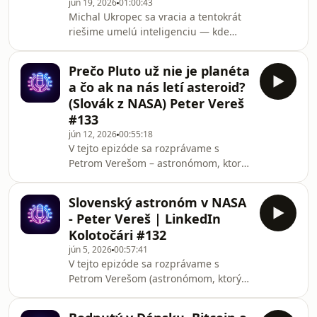
jún 19, 2026
01:00:43
3D skenovanie a digitalizácia budov
Michal Ukropec sa vracia a tentokrát
riešime umelú inteligenciu — kde
skutočne mení pravidlá hry a kde je
ešte len marketingový šum. Od
Prečo Pluto už nie je planéta
prepúšťania v Big Tech cez
a čo ak na nás letí asteroid?
robotizáciu európskych fabrík až po
(Slovák z NASA) Peter Vereš
to, prečo AI v obchode zatiaľ
#133
nefunguje tak, ako sľubuje.Partneri
jún 12, 2026
00:55:18
epizódy:www.infotech.sk – informačné
V tejto epizóde sa rozprávame s
systémy pre firmywww.ingos3d.sk –
Petrom Verešom – astronómom, ktorý
3D skenovanie a digitalizácia budov
pracoval pre NASA a Harvard – o tom,
ako funguje planetárna obrana Zeme,
Slovenský astronóm v NASA
čo sa stane keď na nás letí asteroid,
- Peter Vereš | LinkedIn
prečo Pluto už nie je planéta, a čo je
Kolotočári #132
záhadný medzihviezdny objekt 3I
jún 5, 2026
00:57:41
Atlas, ktorý nedávno preletel naším
V tejto epizóde sa rozprávame s
slnečným
Petrom Verešom (astronómom, ktorý
systémom.Sponzori:www.infotech.sk –
pracoval pre NASA) o tom, ako sa zo
informačné systémy pre
Slovenska dostal až do najznámejšej
firmywww.ingos3d.sk – 3D skenovanie