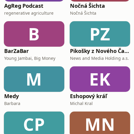
AgReg Podcast
Nočná Šichta
regenerative agriculture
Nočná Šichta
B
PZ
BarZaBar
Pikošky z Nového Času
Young Jambai, Big Money
News and Media Holding a.s.
M
EK
Medy
Eshopový kráľ
Barbara
Michal Kral
CP
MN