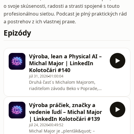
o svoje skúsenosti, radosti a strasti spojené s touto
profesionálnou sieťou. Podcast je plný praktických rád
a postrehov z ich vlastnej praxe.
Epizódy
Výroba, lean a Physical AI –
Michal Major | LinkedIn
Kolotočári #140
júl 31, 2026
01:00:04
Druhá časť s Michalom Majorom,
riaditeľom závodu Beko v Poprade,
kde stará „brownfield&quot; fabrika z
roku 1976 vyrába cez 700 typov
Výroba práčiek, značky a
práčiek. Kam smeruje výroba s
vedenie ľudí – Michal Major
digitalizáciou, automatizáciou a AI a
| LinkedIn Kolotočári #139
prečo každý hype (ISO, lean, Industry
júl 24, 2026
00:49:52
4.0, teraz AI) prináša to isté
Michal Major je „plenťák&quot; –
ponaučenie: najprv musíš pochopiť,