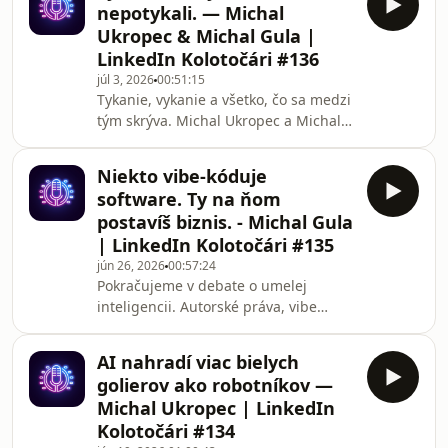
nepotykali. — Michal
ďalej ako okolo komína — a ako to
Ukropec & Michal Gula |
môže zmeniť technológia z
LinkedIn Kolotočári #136
Bratislavy.Partneri
júl 3, 2026
00:51:15
epizódy:www.infotech.sk – informačné
Tykanie, vykanie a všetko, čo sa medzi
systémy pre firmywww.ingos3d.sk –
tým skrýva. Michal Ukropec a Michal
3D skenovanie a digitalizácia budov
Gula rozoberajú, kedy je tykanie
neslušné, kedy je vykanie absurdné —
Niekto vibe-kóduje
a prečo v kolotočároch nikto
software. Ty na ňom
nevyká.Partneri
postavíš biznis. - Michal Gula
epizódy:www.infotech.sk – informačné
| LinkedIn Kolotočári #135
systémy pre firmywww.ingos3d.sk –
jún 26, 2026
00:57:24
3D skenovanie a digitalizácia budov
Pokračujeme v debate o umelej
inteligencii. Autorské práva, vibe
coding, budúcnosť programátorov,
školstvo, armáda aj bezpečnosť
AI nahradí viac bielych
domácností — AI vstupuje všade, kde
golierov ako robotníkov —
by si to najmenej čakal.Partneri
Michal Ukropec | LinkedIn
epizódy:www.infotech.sk – informačné
Kolotočári #134
systémy pre firmywww.ingos3d.sk –