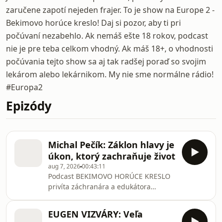
zaručene zapotí nejeden frajer. To je show na Europe 2 -
Bekimovo horúce kreslo! Daj si pozor, aby ti pri
počúvaní nezabehlo. Ak nemáš ešte 18 rokov, podcast
nie je pre teba celkom vhodný. Ak máš 18+, o vhodnosti
počúvania tejto show sa aj tak radšej poraď so svojim
lekárom alebo lekárnikom. My nie sme normálne rádio!
#Europa2
Epizódy
Michal Pečík: Záklon hlavy je
úkon, ktorý zachraňuje život
aug 7, 2026
00:43:11
Podcast BEKIMOVO HORÚCE KRESLO
privíta záchranára a edukátora
Michala Pečíka, ktorý už 16 rokov
pôsobí na záchranke a svoje
EUGEN VIZVÁRY: Veľa
skúsenosti odovzdáva ľuďom aj