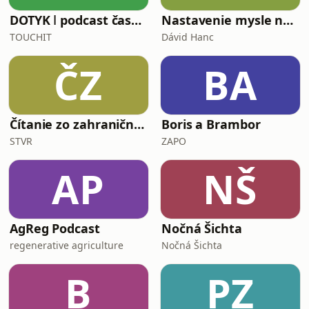
DOTYK ǀ podcast časopisu TOUCHIT
Nastavenie mysle na lásku
TOUCHIT
Dávid Hanc
ČZ
BA
Čítanie zo zahraničnej tlače
Boris a Brambor
STVR
ZAPO
AP
NŠ
AgReg Podcast
Nočná Šichta
regenerative agriculture
Nočná Šichta
B
PZ