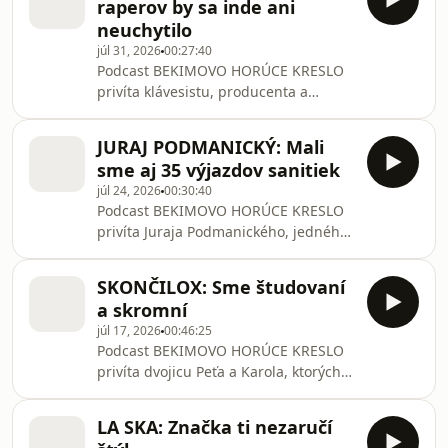
raperov by sa inde ani
prostredníctvom sociálnych sietí.V
neuchytilo
rozhovore porozpráva o tom, prečo je
júl 31, 2026
00:27:40
podľa neho základná prvá pomoc
Podcast BEKIMOVO HORÚCE KRESLO
niečo, čo by mal ovládať každý, a ktoré
privíta klávesistu, producenta a
štyri stavy jednoducho nemôžu počkať
hudobníka Eugen Vizváry, ktorý
na príchod záchranky. Vysvetlí aj
porozpráva o svojej dlhoročnej
správny postup pri resuscitácii,
JURAJ PODMANICKÝ: Mali
hudobnej kariére, hip-hope aj o tom,
sme aj 35 výjazdov sanitiek
ako sa za roky zmenila slovenská
júl 24, 2026
00:30:40
hudobná scéna.V rozhovore prezradí,
Podcast BEKIMOVO HORÚCE KRESLO
prečo má radšej klubové koncerty ako
privíta Juraja Podmanického, jedného
festivaly, aké je hrať pred desaťtisícmi
z organizátorov festivalu GRAPE, ktorý
ľudí na štadióne a prečo ho nelákajú
prezradí, čo všetko sa skrýva za
kultúrne domy. Zaspomína si na svoje
SKONČILOX: Sme študovaní
organizáciou slovenského hudobného
hudobné začiatky
a skromní
festivalu.V rozhovore porozpráva o
júl 17, 2026
00:46:25
náročných začiatkoch GRAPE-u,
Podcast BEKIMOVO HORÚCE KRESLO
období, keď festival prezývali
privíta dvojicu Peťa a Karola, ktorých
„upršaný festival“, aj o krízových
poznáte ako Skončilox. V rozhovore
situáciách, keď museli evakuovať celý
prezradia, ako sa z kamarátov zo
areál. Vysvetlí, prečo je bezpečnosť
LA SKA: Značka ti nezaručí
základnej školy stali úspešní content
návštevníkov absol