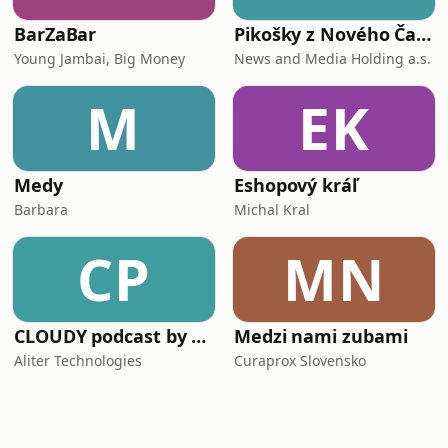
BarZaBar
Pikošky z Nového Času
Young Jambai, Big Money
News and Media Holding a.s.
M
EK
Medy
Eshopový kráľ
Barbara
Michal Kral
CP
MN
CLOUDY podcast by Aliter Technologies
Medzi nami zubami
Aliter Technologies
Curaprox Slovensko