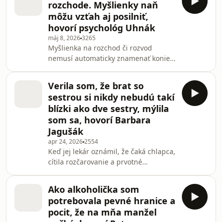
rozchode. Myšlienky naň
slovom vysvetľuje, prečo analyzovať
môžu vzťah aj posilniť,
všetky možnosti a nebáť sa stanovovať
hovorí psychológ Uhnák
si hranice vo vzťahoch. „Môže z toho
máj 8, 2026
3265
plynúť aj úľava, že sa nutne netreba
Myšlienka na rozchod či rozvod
rozísť. Stačí, ak sa budete navzájom
nemusí automaticky znamenať koniec
rešpektovať,“ opisuje v rozhovore s
vzťahu. Môže ho aj posunúť vpred.
reportérko
Klinický psychológ a psychoterapeut
Verila som, že brat so
Norbert Uhnák v podcaste Terapia
sestrou si nikdy nebudú takí
slovom vysvetľuje, prečo analyzovať
blízki ako dve sestry, mýlila
všetky možnosti a nebáť sa stanovovať
som sa, hovorí Barbara
si hranice vo vzťahoch. „Môže z toho
Jagušák
plynúť aj úľava, že sa nutne netreba
rozísť. Stačí, ak sa budete navzájom
apr 24, 2026
2554
Keď jej lekár oznámil, že čaká chlapca,
rešpektovať,“ opisuje v rozhovore s
cítila rozčarovanie a prvotné
reportérko
sklamanie. Moderátorka a PR
manažérka Barbara Jagušák chcela
Ako alkoholička som
totiž svojej dcére dopriať sestru. V
potrebovala pevné hranice a
podcaste Terapia slovom opisuje
pocit, že na mňa manžel
pocity, ktoré prežívala počas druhého