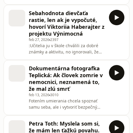
komplikovanosť medziľudských
partnerom často kr
vzťahov, pocity osamelosti aj potrebu
Sebahodnota dievčaťa
samoty. Hlavnú hrdinku Zoju považuje
rastie, len ak je vypočuté,
za súčasť seba. Rovnako ako ona v
hovorí Viktoriia Haberajter z
príbehu, aj Martinčok sa v skutočnom
projektu Výnimocná
živote zaľúbil do nového človeka počas
feb 27, 2026
2397
toho, ako žil v stabilnom partnerstve.
:Učitelia ju v škole chválili za dobré
„Bol to pre mňa mimoriadne silný a
známky a aktivitu, no ignorovali, že
zaujímavý zážitok. Otriasol mnou a
bola spolužiakmi šikanovaná. Viktoriia
Zoja mi ho pomáh
Haberajter v podcaste Terapia slovom
Dokumentárna fotografka
hovorí o pocitoch hnevu, strachu, ale i
Teplická: Ak človek zomrie v
hanby, ktoré prežívala počas
nemocnici, neznamená to,
dospievania. Keď pred štyrmi rokmi
že mal zlú smrť
pre vojnu opustila rodnú Ukrajinu a
feb 13, 2026
3010
usídlila sa v Seredi, opäť cítila obavy i
Fotením umierania chcela spoznať
neistotu. Náročné emócie sa rozhodla
samu seba, ale i vytvoriť bezpečný
pretaviť do pomoci iným a vďa
priestor na premýšľanie a diskusiu o
poslednom momente človeka, ktorý je
Petra Toth: Myslela som si,
zároveň určujúcom životným
že mám len ťažkú povahu.
okamihov pre jeho milovaných.