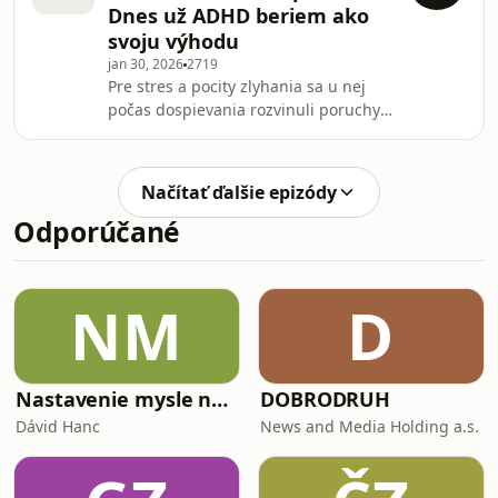
Dnes už ADHD beriem ako
Fotografka Gabriela Teplická vo svojej
svoju výhodu
najnovšej sérii Moment: Dotyk smrti
jan 30, 2026
2719
dokumentuje smrť. „Prekvapenie
Pre stres a pocity zlyhania sa u nej
prišlo vo chvíli, keď som si uvedomila,
počas dospievania rozvinuli poruchy
že práve rozprávaním sa o smrti
príjmu potravy. Napriek nízkemu
počas života pre nás smr
sebavedomiu si už ako mladá splnila
sen a začala vyrábať šperky a viesť
Načítať ďalšie epizódy
vlastnú firmu. Po pôrode prvej dcéry
Odporúčané
však pre stres a citové vypätie opäť
prestala jesť. Šperkárka a
podnikateľka Petra Toth v podcaste
Terapia slovom opisuje, ako sa v
NM
D
mladosti rozhodla, že nikdy nebude
závislá od žiadneho
Nastavenie mysle na lásku
DOBRODRUH
Dávid Hanc
News and Media Holding a.s.