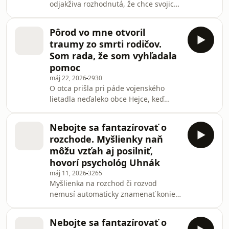
odjakživa rozhodnutá, že chce svojich
Tanoczkou otvorene opisuje
rodičov v starobe opatrovať doma.
potláčanie emócií, preží
Keď však jej otec dostal mozgovú
Pôrod vo mne otvoril
mŕtvicu, jeho stav bol natoľko vážny,
traumy zo smrti rodičov.
že sa o neho napriek plánom a
Som rada, že som vyhľadala
odhodlaniu nemohla starať v
pomoc
domácom prostredí. V podcaste
máj 22, 2026
2930
Terapia slovom hovorí o vyrovnávaní
O otca prišla pri páde vojenského
sa so skonom otca v zariadení, ale
lietadla neďaleko obce Hejce, keď
najmä aj o realite domácej
mala jedenásť rokov. Mama, novinárka
starostlivosti o svoju 91-ročnú mamu
Zuzana Lajdová, jej zomrela na
Nebojte sa fantazírovať o
rakovinu, keď mala osemnásť.
rozchode. Myšlienky naň
Lektorka kurzov tvorivého písania,
môžu vzťah aj posilniť,
autorka a novinárka Gabriela
hovorí psychológ Uhnák
Mihaličková Čepičanová v podcaste
máj 11, 2026
3265
Terapia slovom opisuje, ako sa
Myšlienka na rozchod či rozvod
postupne menil jej prístup k
nemusí automaticky znamenať koniec
vlastnému smútku. V rozhovore
vzťahu. Môže ho aj posunúť vpred.
otvorene hovorí o pocitoch, ktoré
Klinický psychológ a psychoterapeut
zažívala pred
Nebojte sa fantazírovať o
Norbert Uhnák v podcaste Terapia