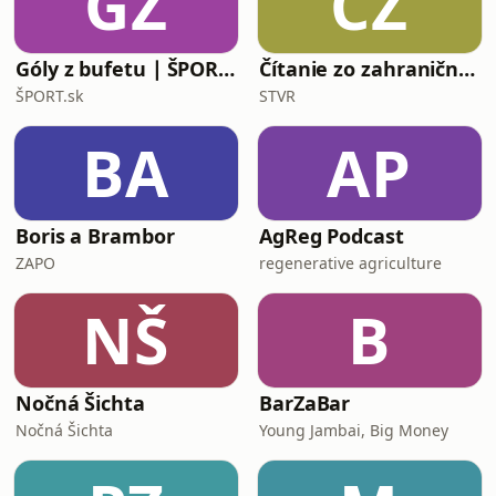
GZ
ČZ
Góly z bufetu ∣ ŠPORT.sk
Čítanie zo zahraničnej tlače
ŠPORT.sk
STVR
BA
AP
Boris a Brambor
AgReg Podcast
ZAPO
regenerative agriculture
NŠ
B
Nočná Šichta
BarZaBar
Nočná Šichta
Young Jambai, Big Money