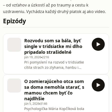
– od vzťahov a úzkostí až po traumy a cestu k
uzdraveniu. Vychádza každý druhý piatok aj ako video.
Epizódy
Rozvodu som sa bála, byť
single v tridsiatke mi dlho
pripadalo strašidelné
jún 19, 2026
2216
Pri pomyslení na rozvod v tridsiatke
cítila strach zo zlyhania, hanbu i
obavy z budúcnosti. „Bála som sa, či
ešte stihnem stretnúť partnera, s
O zomierajúceho otca som
ktorým by som mohla mať v
sa doma nemohla starať, s
budúcnosti deti. Kládla som si otázku,
mamou chcem byť čo
čo teraz,“ hovorí psychologička Denisa
najdlhšie
Debrecká v 70-tej a zároveň
jún 5, 2026
3146
záverečnej epizóde podcastu Terapia
Psychologička Mária Kopčíková bola
slovom. V debate s reportérkou Ivetou