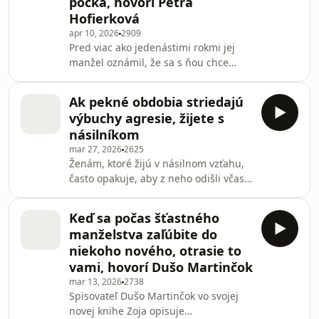
počká, hovorí Petra
tehotenstva, vysvetľuje, čo je gender
Hofierková
disappointment aj prečo je téma stále
tabu. V rozhovore s reportérkou
apr 10, 2026
2909
Pred viac ako jedenástimi rokmi jej
Ivetou Tanoczkou hovorí aj o vyvíjaní
manžel oznámil, že sa s ňou chce
primeraného tlak
rozviesť. „Dal mi jasne najavo, že mu
moje pitie vadí a že ho to trápi.
Ak pekné obdobia striedajú
Neobviňoval ma a ani na mňa nebol
výbuchy agresie, žijete s
hnusný,“ spomína Petra Hofierková. V
násilníkom
podcaste Terapia slovom hovorí o
mar 27, 2026
2625
svojom detstve plnom psychického i
Ženám, ktoré žijú v násilnom vzťahu,
fyzického násilia, o úzkostiach, z
často opakuje, aby z neho odišli včas.
ktorých sa u nej vyvinula bulímia, aj o
Bývalá policajná vyšetrovateľka a
depresii a alkoholizme. Opisuje, ktorý
právnička z nitrianskeho
okamih
Keď sa počas šťastného
intervenčného centra Slniečko Sylvia
manželstva zaľúbite do
Gancárová totiž pozná aj prípady, keď
niekoho nového, otrasie to
ženy po rokoch tyranizovania zabili
vami, hovorí Dušo Martinčok
svojho muža. V Terapii slovom opisuje,
mar 13, 2026
2738
ako sa človek dostane do kruhu
Spisovateľ Dušo Martinčok vo svojej
partnerského násilia a vysvetľuje,
novej knihe Zoja opisuje
prečo ženy žijúce s agresívnym