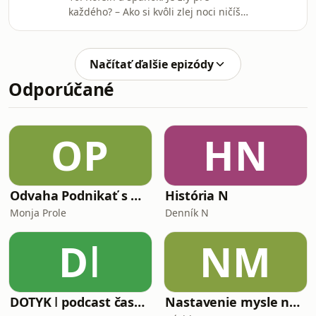
každého? – Ako si kvôli zlej noci ničíš
imunitu a prečo mladí žijú na
energeťákochStalo sa ti už, že na teba
skočí každý bacil, ktorý preletí okolo, a
Načítať ďalšie epizódy
bez tretej kávy nedokážeš doobeda
Odporúčané
ani otvoriť oči? Za tvoje neustále
soplíky, únavu a náchylnosť na
choroby možno nemôže zlé počasie,
ale tvoj totálne odpálený spánkový
OP
HN
manažment a kofeínová slepá ulička.V
tejto epizó
Odvaha Podnikať s Monjou Prole
História N
Monja Prole
Denník N
Dǀ
NM
DOTYK ǀ podcast časopisu TOUCHIT
Nastavenie mysle na lásku