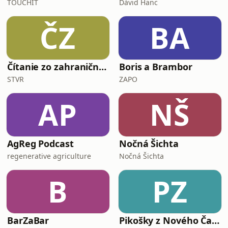
TOUCHIT
Dávid Hanc
ČZ
BA
Čítanie zo zahraničnej tlače
Boris a Brambor
STVR
ZAPO
AP
NŠ
AgReg Podcast
Nočná Šichta
regenerative agriculture
Nočná Šichta
B
PZ
BarZaBar
Pikošky z Nového Času