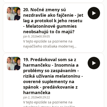
Šimon Belák, PhD.Podcast podporili:
⁠⁠hrotlife.sk⁠⁠ - prémiové doplnky výživy s
20. Nočné zmeny sú
lekárskou poradňou, 10% zľava s
nezdravšie ako fajčenie - Jet
kódom &quot;BIOHUSTLE&quot;Prečo
lag a protokol k jeho resetu
si stále vozíme rezne do Chorvátska?
- Melatonínové gummies
Ako prežiť dovolenku, zregenerovať sa
neobsahujú to čo majú?
a neodpáliť si dopamínový systémV
tejto epizóde sa pozrieme na
jún 9, 2026
00:39:05
V tejto epizóde sa pozrieme na
fenomén, ktorý dôverne pozná snáď
najväčšieho strašiaka modernej
každý z nás – syn
produktivity a biológie – rozhádzaný
cirkadiánny rytmus. Či už pracujete
19. Predávkoval som sa z
na nočné zmeny, alebo pravidelne
harmančeku - Insomnia a
prelietate časové pásma, vaše telo
problémy so zaspávaním -
platí krutú daň. Vedeli ste, že práca v
riziká užívania melatonínu -
noci môže mať pre vaše zdravie
overené suplementy na
fatálnejšie následky ako balíček
cigariet denne? A prečo populárne
spánok - predávkovanie z
melatonínové gumené medvedíky,
harmančeka
ktoré dávate svojim deťom al
jún 2, 2026
00:29:22
V tejto epizóde sa pozrieme na