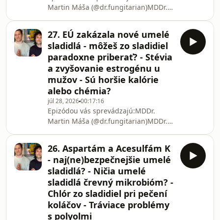
Martin Máša (@dr.fungitarian)MDDr.
Šimon Belák, PhD.Partner
podcastu:Podcast podporili ⁠⁠⁠⁠hrotlife.sk⁠⁠⁠⁠
27. EÚ zakázala nové umelé
– prémiové doplnky výživy s lekárskou
sladidlá - môžeš zo sladidiel
poradňou.💡 Využite 10% zľavu s
paradoxne priberať? - Stévia
kódom: BIOHUSTLEZamyslel si sa
a zvyšovanie estrogénu u
niekedy nad tým, prečo nevieš prestať
mužov - Sú horšie kalórie
jesť niektoré potraviny, kým nezješ
celý balíček? V 28. epizóde sa
alebo chémia?
pozrieme na pozadie potravinárskeho
júl 28, 2026
00:17:16
priemyslu, ktorý inve
Epizódou vás sprevádzajú:MDDr.
Martin Máša (@dr.fungitarian)MDDr.
Šimon Belák, PhD.Podcast podporili:
⁠⁠⁠hrotlife.sk⁠⁠⁠ - prémiové doplnky výživy s
26. Aspartám a Acesulfám K
lekárskou poradňou, 10% zľava s
- naj(ne)bezpečnejšie umelé
kódom &quot;BIOHUSTLE&quot;?
sladidlá? - Ničia umelé
Európska únia nedávno sprísnila
sladidlá črevný mikrobióm? -
pravidlá a stopla niektoré nové
Chlór zo sladidiel pri pečení
alternatívy cukru, čo opäť vyvolalo
vlnu otázok. Je chémia v potravinách
koláčov - Tráviace problémy
naozaj väčší strašiak než obezita,
s polyolmi