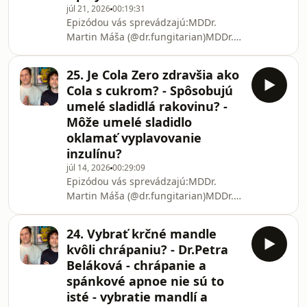
alebo sme sa chytil
júl 21, 2026
00:19:31
Epizódou vás sprevádzajú:MDDr.
Martin Máša (@dr.fungitarian)MDDr.
Šimon Belák, PhD.Podcast podporili:
⁠⁠⁠hrotlife.sk⁠⁠⁠ - prémiové doplnky výživy s
25. Je Cola Zero zdravšia ako
lekárskou poradňou, 10% zľava s
Cola s cukrom? - Spôsobujú
kódom &quot;BIOHUSTLE&quot;Patríš
umelé sladidlá rakovinu? -
k ľuďom, ktorí v panike vyhadzujú
Môže umelé sladidlo
žuvačky kvôli aspartámu, no cez
oklamať vyplavovanie
víkend s čistým svedomím upečú „fit
koláč“ osladený umelým sladidlom?
inzulínu?
Okolo chémie v potravinách vládne
júl 14, 2026
00:29:09
obrovský chaos.
Epizódou vás sprevádzajú:MDDr.
Martin Máša (@dr.fungitarian)MDDr.
Šimon Belák, PhD.Podcast podporili:
⁠⁠⁠hrotlife.sk⁠⁠⁠ - prémiové doplnky výživy s
24. Vybrať krčné mandle
lekárskou poradňou, 10% zľava s
kvôli chrápaniu? - Dr.Petra
kódom &quot;BIOHUSTLE&quot;Stalo
Beláková - chrápanie a
sa ti už, že v snahe schudnúť alebo žiť
spánkové apnoe nie sú to
zdravšie automaticky siahaš po „zero“
isté - vybratie mandlí a
a „light“ verziách nápojov, no v hlave