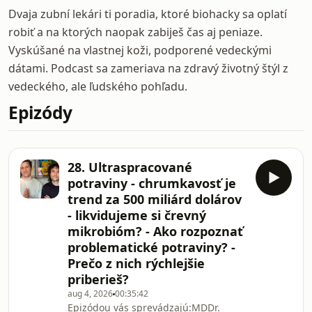
Dvaja zubní lekári ti poradia, ktoré biohacky sa oplatí
robiť a na ktorých naopak zabiješ čas aj peniaze.
Vyskúšané na vlastnej koži, podporené vedeckými
dátami. Podcast sa zameriava na zdravý životný štýl z
vedeckého, ale ľudského pohľadu.
Epizódy
28. Ultraspracované
potraviny - chrumkavosť je
trend za 500 miliárd dolárov
- likvidujeme si črevný
mikrobióm? - Ako rozpoznať
problematické potraviny? -
Prečo z nich rýchlejšie
priberieš?
aug 4, 2026
00:35:42
Epizódou vás sprevádzajú:MDDr.