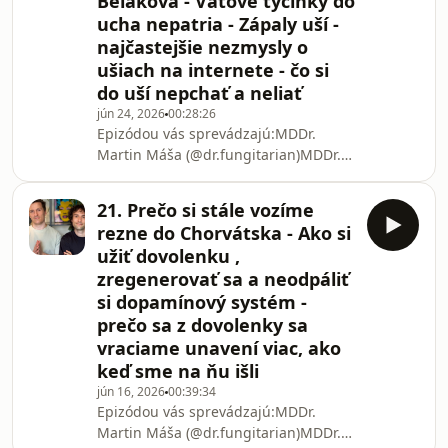
Beláková - Vatové tyčinky do
10% zľava s kódom
ucha nepatria - Zápaly uší -
&quot;BIOHUSTLE&quot;V tejto
najčastejšie nezmysly o
epizóde sa pozrieme na filter nášho
tela, ktorý fatálne zanedbávame, hoci
ušiach na internete - čo si
priamo riadi našu biológiu, anatómiu
do uší nepchať a neliať
tváre a kvalitu spánku – na náš
jún 24, 2026
00:28:26
Epizódou vás sprevádzajú:MDDr.
Martin Máša (@dr.fungitarian)MDDr.
Šimon Belák, PhD.Hostka: MUDr. Petra
Beláková (ORL špecialistka)Podcast
21. Prečo si stále vozíme
podporili: ⁠⁠⁠hrotlife.sk⁠⁠⁠ - prémiové
rezne do Chorvátska - Ako si
doplnky výživy s lekárskou poradňou,
užiť dovolenku ,
10% zľava s kódom
zregenerovať sa a neodpáliť
&quot;BIOHUSTLE&quot;Ohluchnem
si dopamínový systém -
zo slúchadiel? Vatové tyčinky do ucha
nepatria, zápaly uší a najčastejšie
prečo sa z dovolenky sa
mýty o sluchuV tejto epizóde sa
vraciame unavení viac, ako
pozrieme na orgán, ktorý berie
keď sme na ňu išli
jún 16, 2026
00:39:34
Epizódou vás sprevádzajú:MDDr.
Martin Máša (@dr.fungitarian)MDDr.