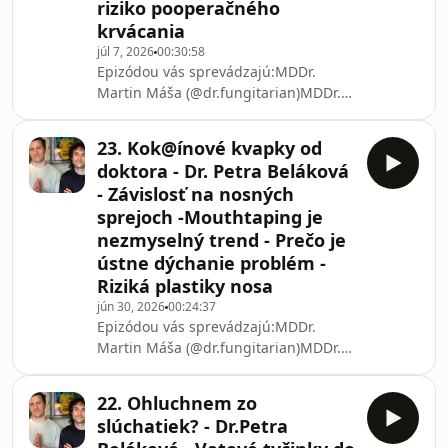
ti aj tak bliká kontrolka, či do seba
riziko pooperačného
neleješ čistú chémiu? Okolo umel
krvácania
júl 7, 2026
00:30:58
Epizódou vás sprevádzajú:MDDr.
Martin Máša (@dr.fungitarian)MDDr.
Šimon Belák, PhD.Hostka: MUDr. Petra
Beláková (ORL špecialistka)Podcast
23. Kok@ínové kvapky od
podporili: ⁠⁠hrotlife.sk⁠⁠ - prémiové
doktora - Dr. Petra Beláková
doplnky výživy s lekárskou poradňou,
- Závislosť na nosných
10% zľava s kódom
sprejoch -Mouthtaping je
&quot;BIOHUSTLE&quot;V tejto
nezmyselný trend - Prečo je
epizóde sa pozrieme na nočnú moru
mnohých spální – na chrápanie. Pre
ústne dýchanie problém -
niekoho je to len otravný zvuk, no z
Riziká plastiky nosa
pohľadu medicíny môže ísť o tichéh
jún 30, 2026
00:24:37
Epizódou vás sprevádzajú:MDDr.
Martin Máša (@dr.fungitarian)MDDr.
Šimon Belák, PhD.Hostka: MUDr. Petra
Beláková (ORL špecialistka)Podcast
22. Ohluchnem zo
podporili: ⁠hrotlife.sk⁠ - prémiové
slúchatiek? - Dr.Petra
doplnky výživy s lekárskou poradňou,