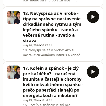
odvrátenú stranu boja za lepším
spánkom. Keď nemôžeme zaspať,
často v zúfalstve siahame po
18. Nevyspi sa až v hrobe -
čomkoľvek – od bylinkových čajov až
tipy na správne nastavenie
po hormóny z lekárne. Môže sa však
cirkadiánneho rytmu a tým
dobrý úmysel otočiť proti nám? Prečo
lepšieho spánku - ranná a
populárny melatonín nie je zázračná
večerná rutina - svetlo a
pilulka na spanie a čo sa stane, keď to
preženiete s obyčajným
strava
harmančekom?Dnes rozoberieme
máj 26, 2026
00:27:31
anatómiu insomnie, pozrieme sa na
18. Nevyspi sa až v hrobe: Ako si
reálne r
nastaviť cirkadiánny rytmus a konečne
sa kvalitne vyspaťHovorí sa, že vyspíš
sa až v hrobe. Lenže pravda je taká, že
17. Kofeín a spánok - je zlý
ak sa dobre nevyspíš teraz, do toho
pre každého? - narušená
hrobu sa dostaneš oveľa rýchlejšie.
imunita a častejšie choroby
Patríš k ľuďom, ktorí večer hodinu
kvôli nekvalitnému spánku -
čumia do stropu, v noci sa budia a
prečo puberťáci siahajú po
ráno sa cítia, akoby ich prešiel parný
valec? Tvoje telo nie je pokazené – len
energeťákoch a nikotíne?
si pravdepodobne úplne rozla
máj 19, 2026
00:34:47
16. Kofeín a spánok: Je zlý pre