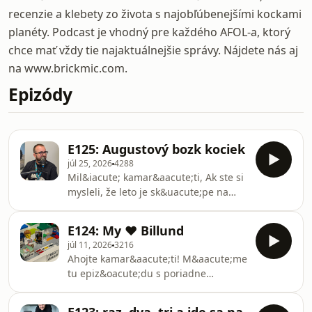
recenzie a klebety zo života s najobľúbenejšími kockami
planéty. Podcast je vhodný pre každého AFOL-a, ktorý
chce mať vždy tie najaktuálnejšie správy. Nájdete nás aj
na www.brickmic.com.
Epizódy
E125: Augustový bozk kociek
júl 25, 2026
4288
Mil&iacute; kamar&aacute;ti, Ak ste si
mysleli, že leto je sk&uacute;pe na
LEGO&reg; novinky, august
v&aacute;s vyvedie z omylu.
E124: My ❤️ Billund
Neprin&aacute;&scaron;a s&iacute;ce
júl 11, 2026
3216
najviac setov v roku, ale rozhodne
Ahojte kamar&aacute;ti! M&aacute;me
najpestrej&scaron;iu a
tu epiz&oacute;du s poriadne
naj&scaron;peci&aacute;lnej&scaron;iu
veľk&yacute;m srdcom. My proste
zostavu &ndash; od retro
milujeme Billund! Ak v&aacute;m
hern&eacute;ho automatu, cez