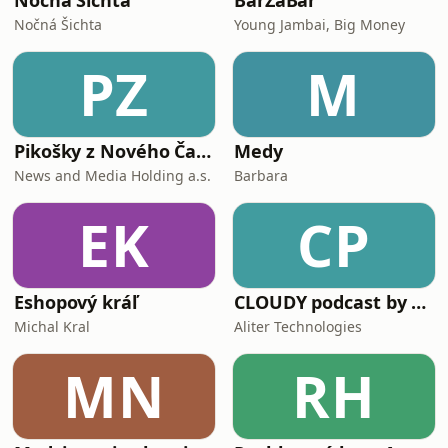
Nočná Šichta
BarZaBar
Nočná Šichta
Young Jambai, Big Money
PZ
M
Pikošky z Nového Času
Medy
News and Media Holding a.s.
Barbara
EK
CP
Eshopový kráľ
CLOUDY podcast by Aliter Technologies
Michal Kral
Aliter Technologies
MN
RH