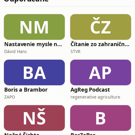
n&aacute;kupn&yacute;m
&scaron;ate a n&aacute;j
poku&scaron;eniam. (Spoiler:
nevyhne.) Gabo sa zat&uacute;lal do
NM
ČZ
Nice, aj Monaka a porozpr&aacute;val,
kde narazil na kocky, čo v&scaron;etko
si sti
Nastavenie mysle na lásku
Čítanie zo zahraničnej tlače
Dávid Hanc
STVR
BA
AP
Boris a Brambor
AgReg Podcast
ZAPO
regenerative agriculture
NŠ
B