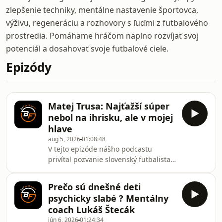
zlepšenie techniky, mentálne nastavenie športovca,
výživu, regeneráciu a rozhovory s ľuďmi z futbalového
prostredia. Pomáhame hráčom naplno rozvíjať svoj
potenciál a dosahovať svoje futbalové ciele.
Epizódy
Matej Trusa: Najťažší súper
nebol na ihrisku, ale v mojej
hlave
aug 5, 2026
01:08:48
V tejto epizóde nášho podcastu
privítal pozvanie slovenský futbalista
Matej Trusa. Rozprávali sme sa
otvorene o téme, o ktorej sa vo futbale
Prečo sú dnešné deti
stále hovorí pomerne málo – o
psychicky slabé ? Mentálny
mentálnej stránke profesionálneho
coach Lukáš Štecák
športovca.Matej úprimne porozprával
jún 6, 2026
01:24:34
o náročnom období po prestupe do