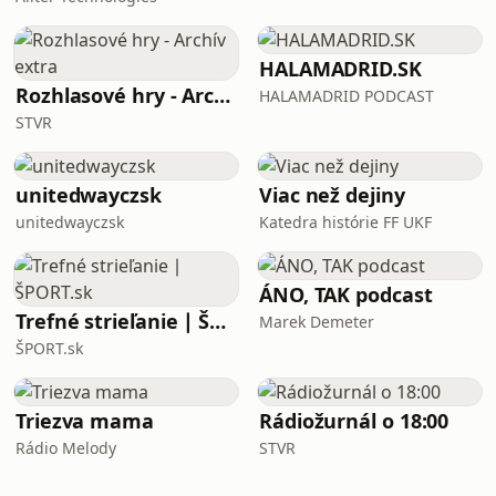
HALAMADRID.SK
Rozhlasové hry - Archív extra
HALAMADRID PODCAST
STVR
unitedwayczsk
Viac než dejiny
unitedwayczsk
Katedra histórie FF UKF
ÁNO, TAK podcast
Trefné strieľanie ∣ ŠPORT.sk
Marek Demeter
ŠPORT.sk
Triezva mama
Rádiožurnál o 18:00
Rádio Melody
STVR