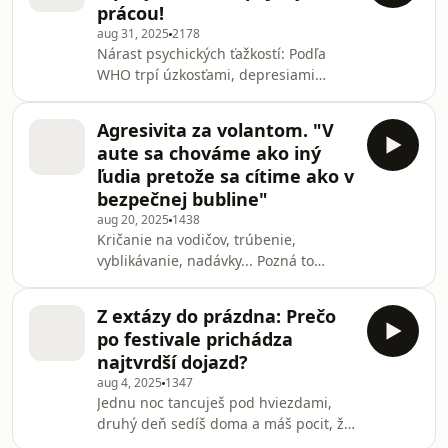
prácou!
obavy nebagatelizovať, ako k nim
aug 31, 2025
2178
pristupovať s porozumením a čo môže
Nárast psychických ťažkostí: Podľa
rodič urobiť, aby svoje dieťa podporil.
WHO trpí úzkosťami, depresiami
alebo vyhorením každý tretí
zamestnanec.Dopad na biznis: Stres a
Agresivita za volantom. "V
psychické problémy spôsobujú
aute sa chováme ako iný
obrovské finančné straty – nielen v
ľudia pretože sa cítime ako v
podobe PN-iek, ale aj nižšej
bezpečnej bubline"
produktivity či odchodov kvalitných
aug 20, 2025
1438
ľudí.Nové prostredie: Home office,
Kričanie na vodičov, trúbenie,
hybridný model práce a tlak na výkon
vyblikávanie, nadávky... Pozná to
zmenili dynamiku pracovných vzťahov
každý. V tomto diele sa rozprávame o
a zvýšili pocit izolácie aj pre
tom, prečo sa za volantom meníme na
Z extázy do prázdna: Prečo
niekoho úplne iného, ako agresia
po festivale prichádza
súvisí so stresom v živote, prečo nás
najtvrdší dojazd?
najviac hnevajú pomalí vodiči, či je
aug 4, 2025
1347
nadávka v aute zdravá ventilácia
Jednu noc tancuješ pod hviezdami,
alebo už návyk, a ako sa dá vlastne
druhý deň sedíš doma a máš pocit, že
skrotiť „road rage“. A pridáme aj tipy,
život skončil spolu s posledným tónom