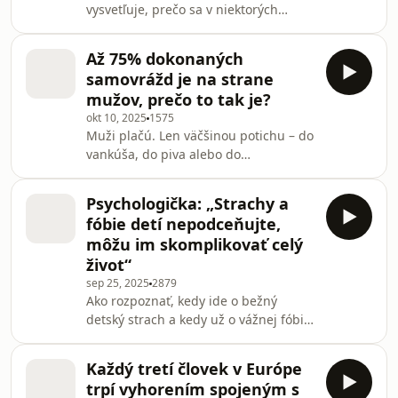
vysvetľuje, prečo sa v niektorých
predátora, prečo sa obete často
miestnostiach cítime produktívne a v
nedokážu odtrhnúť a čo robí
iných vyčerpane, ako nás architektúra
dlhodobá moc s empatiou a morálkou
Až 75% dokonaných
miest formuje bez toho, aby sme si to
človeka.Prečo sa dievčatá vracali
samovrážd je na strane
uvedomovali, a čo robí väčšina ľudí aj
mužov, prečo to tak je?
firiem pri zariaďovaní priestorov
okt 10, 2025
1575
úplne zle. Rozoberieme open-space
Muži plačú. Len väčšinou potichu – do
mýty, zdravý domov, well-being
vankúša, do piva alebo do
zamestnancov a aj to, prečo interiér
Excelu. Tento diel je o mužskom
nemá byť „iba estetika“.
duševnom zdraví – o tom, prečo sa o
Psychologička: „Strachy a
ňom tak málo hovorí, prečo sa niektorí
fóbie detí nepodceňujte,
boja požiadať o pomoc, a prečo byť
môžu im skomplikovať celý
„silný“ neznamená byť ticho.Spolu s
život“
psychologičkou sa rozprávame o: •
sep 25, 2025
2879
prečo muži riešia problémy prácou,
Ako rozpoznať, kedy ide o bežný
alkoholom alebo hnevom • ako sa dá
detský strach a kedy už o vážnej fóbiu,
rozpoznať, že muž psychicky trpí •
ktorá môže zasiahnuť do
prečo až 75 % samov
každodenného života dieťaťa?
Každý tretí človek v Európe
Rozprávam sa s psychologičkou, ktorá
trpí vyhorením spojeným s
vysvetľuje, prečo je dôležité detské