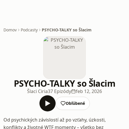
Domov
Podcasty
PSYCHO-TALKY so Šlacim
PSYCHO-TALKY so Šlacim
Šlaci Ciria
37 Epizódy
feb 12, 2026
Obľúbené
Od psychických závislostí až po vzťahy, úzkosti,
konflikty a životné WTF momenty – všetko bez