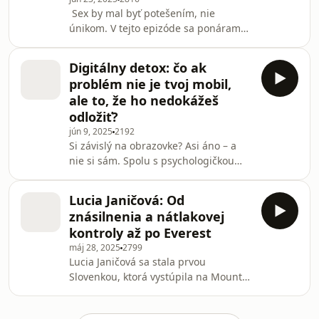
poisťovne Dôvera – kožné vyšetrenie
Sex by mal byť potešením, nie
online.
únikom. V tejto epizóde sa ponárame
do temnejších zákutí túžby – kedy sa
zdravý apetít mení na závislosť, aké sú
Digitálny detox: čo ak
jej prejavy, mýty a dôsledky? S
problém nie je tvoj mobil,
odborníčkou rozoberáme, ako
ale to, že ho nedokážeš
závislosť na sexe ovplyvňuje vzťahy,
odložiť?
psychiku a každodenný život. A hlavne
jún 9, 2025
2192
– ako ju rozpoznať a začať riešiť.
Si závislý na obrazovke? Asi áno – a
nie si sám. Spolu s psychologičkou
sme sa pozreli na to, prečo nás
scrollovanie zabíja pomaly, ale isto.
Lucia Janičová: Od
Zistíš, prečo zle spíš, nevieš sa
znásilnenia a nátlakovej
sústrediť a prečo ťa digitálny detox
kontroly až po Everest
môže zachrániť skôr než ďalšia káva.
máj 28, 2025
2799
Lucia Janičová sa stala prvou
Slovenkou, ktorá vystúpila na Mount
Everest. V rozhovore hovorí o tom, čo
všetko predchádzalo tomuto výkonu –