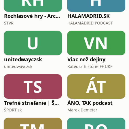
Rozhlasové hry - Archív extra
HALAMADRID.SK
STVR
HALAMADRID PODCAST
U
VN
unitedwayczsk
Viac než dejiny
unitedwayczsk
Katedra histórie FF UKF
TS
ÁT
Trefné strieľanie ∣ ŠPORT.sk
ÁNO, TAK podcast
ŠPORT.sk
Marek Demeter