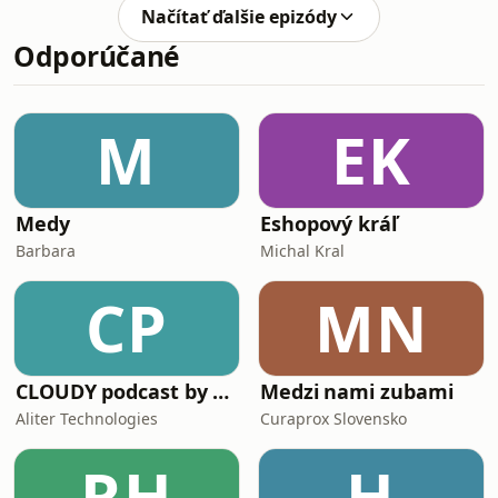
od osobných skúseností s kontrolou a
Načítať ďalšie epizódy
manipuláciou, až po náročné mesiace
Odporúčané
príprav. Rozprávame sa o psychickej
sile, materstve aj o tom, prečo sa
rozhodla ísť tak vysoko.
M
EK
Medy
Eshopový kráľ
Barbara
Michal Kral
CP
MN
CLOUDY podcast by Aliter Technologies
Medzi nami zubami
Aliter Technologies
Curaprox Slovensko
RH
H