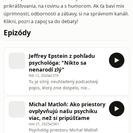
prikrášľovania, na rovinu a s humorom. Ak ťa baví mix
úprimnosti, odbornosti a zábavy, si na správnom kanáli.
Klikni, pozri a zapoj sa do debaty!
Epizódy
Jeffrey Epstein z pohľadu
psychológa: "Nikto sa
nenarodí zlý"
feb 12, 2026
2370
Tu je silný, neuhladený podcastový
popis, ktorý znie dospelo, nie
genericky:Jeffrey Epstein nebol len
škandál. Bol
Michal Matloň: Ako priestory
mechanizmus.Mechanizmus, v ktorom
ovplyvňujú našu psychiku
sa spojili peniaze, šarm, kontakty a
viac, než si pripúšťame
ticho. V tomto rozhovore s
nov 21, 2025
2361
psychológom Martinom Takáčom
Psychológ priestoru Michal Matloň
rozoberáme, ako funguje myseľ