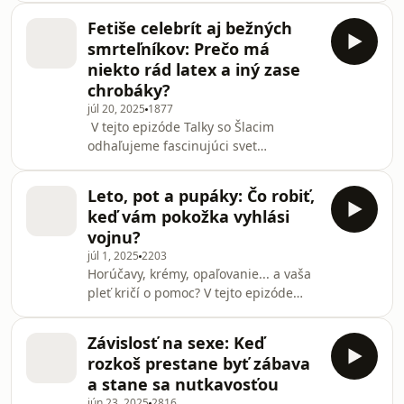
ako zostať pokojný – aj keď sa doprava
basy. V novej epizóde Talky so Šlacim
mení n
Fetiše celebrít aj bežných
rozoberáme po-festivalové depky – čo
smrteľníkov: Prečo má
sa deje s tvojím mozgom, prečo sa
niekto rád latex a iný zase
cítiš ako vyžmýkaný a ako sa dostať z
chrobáky?
eufórie späť bez toho, aby ťa
júl 20, 2025
1877
prevalcovala realita.Spýtať sa modelu
V tejto epizóde Talky so Šlacim
ChatGPT
odhaľujeme fascinujúci svet
sexuálnych fetišov s psychologičkou
Veronikou Ragan. Kde končí zábava a
Leto, pot a pupáky: Čo robiť,
začína závislosť? A sme na tom so
keď vám pokožka vyhlási
svojimi úchylkami fakt tak inak než
vojnu?
Hollywood?
júl 1, 2025
2203
Horúčavy, krémy, opaľovanie... a vaša
pleť kričí o pomoc? V tejto epizóde
riešime letné akné, vyrážky aj ďalšie
kožné trapasy. Ako sa starať o pokožku
Závislosť na sexe: Keď
bez paniky a kedy je lepšie poslať
rozkoš prestane byť zábava
fotku dermatológovi cez appku? Aj o
a stane sa nutkavosťou
tom, ako využiť benefit zdravotnej
jún 23, 2025
2816