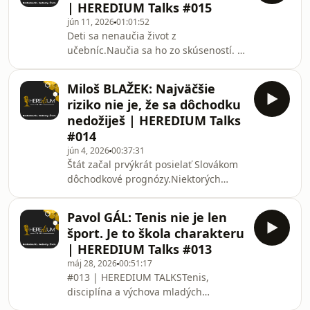
| HEREDIUM Talks #015
tejto epizódy je Martin Hudcovský –
jún 11, 2026
01:01:52
ekonóm, vysokoškolský pedagóg a
Deti sa nenaučia život z
človek, ktorý sa dlhodobo venuje
učebníc.Naučia sa ho zo skúseností. Z
verejným financiám, trhu práce a
prostredia. Od ľudí, ktorí im veria.V
ekonomickému vývoju
tejto epizóde HEREDIUM TALKS sme
Slovenska.Rozprávali sme sa o tom:•
Miloš BLAŽEK: Najväčšie
privítali Renátu Fogeltonovú –
prečo Sl
riziko nie je, že sa dôchodku
učiteľku, mentorku a
nedožiješ | HEREDIUM Talks
spoluzakladateľku OZ
#014
@cestykpodnikaniuoz5558 , ktorá už
jún 4, 2026
00:37:31
dlhé roky pomáha mladým ľuďom
Štát začal prvýkrát posielať Slovákom
objavovať ich potenciál, rozvíjať
dôchodkové prognózy.Niektorých
zodpovednosť a získavať zručnosti,
upokojili.Iných prekvapili.A mnohých
ktoré im škola často nedokáže
prinútili prvýkrát zamyslieť sa nad
odovzdať.Rozprávali sme sa
Pavol GÁL: Tenis nie je len
otázkou:„Z čoho budem vlastne žiť na
šport. Je to škola charakteru
dôchodku?“V tejto epizóde HEREDIUM
| HEREDIUM Talks #013
TALKS sa s Milošom rozprávame o
máj 28, 2026
00:51:17
tom, čo dôchodková prognóza
#013 | HEREDIUM TALKSTenis,
skutočne znamená, čo nám ukazuje a
disciplína a výchova mladých
čo naopak vôbec
ľudíHosť: Pavol GálRozhovor so
nezohľadňuje.Otvorili sme témy:* ako