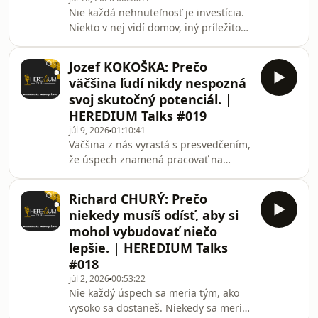
prinášajú nové príležitosti aj nové
Nie každá nehnuteľnosť je investícia.
otázky.V tejto špeciálnej časti
Niekto v nej vidí domov, iný príležitosť
HEREDIUM TALKS sa s vami Juraj
a niekto celý život sleduje, ako sa v
Richtárech delí o myšlienku, prečo
priestore rodí hodnota.Lukáš Badinka
vznikol **HEREDIUM SUMMIT 2026**.
Jozef KOKOŠKA: Prečo
sa už viac ako desať rokov pohybuje
Nie a
väčšina ľudí nikdy nespozná
vo svete komerčných nehnuteľností –
svoj skutočný potenciál. |
od menších prenájmov až po
HEREDIUM Talks #019
priemyselné haly v hodnote miliónov
júl 9, 2026
01:10:41
eur. Namiesto rezidenčného trhu si
Väčšina z nás vyrastá s presvedčením,
vybral prostredie, v ktorom denne
že úspech znamená pracovať na
komunikuje s podnikateľmi,
svojich slabinách. Menej sa už hovorí
investormi a sp
o tom, čo sa stane, keď namiesto toho
Richard CHURÝ: Prečo
začneme žiť cez svoje prirodzené silné
niekedy musíš odísť, aby si
stránky.Jozef Kokoška strávil 25 rokov
mohol vybudovať niečo
vo veľkej medzinárodnej korporácii,
lepšie. | HEREDIUM Talks
kde sa ako generálny riaditeľ
#018
bulharskej pobočky prvýkrát naplno
stretol s metódou Gallup
júl 2, 2026
00:53:22
Nie každý úspech sa meria tým, ako
CliftonStrengths. Táto skúsenosť mu
vysoko sa dostaneš. Niekedy sa meria
zmenila pohľad n