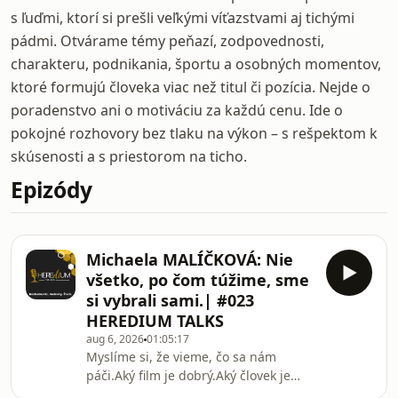
s ľuďmi, ktorí si prešli veľkými víťazstvami aj tichými
pádmi. Otvárame témy peňazí, zodpovednosti,
charakteru, podnikania, športu a osobných momentov,
ktoré formujú človeka viac než titul či pozícia. Nejde o
poradenstvo ani o motiváciu za každú cenu. Ide o
pokojné rozhovory bez tlaku na výkon – s rešpektom k
skúsenosti a s priestorom na ticho.
Epizódy
Michaela MALÍČKOVÁ: Nie
všetko, po čom túžime, sme
si vybrali sami.| #023
HEREDIUM TALKS
aug 6, 2026
01:05:17
Myslíme si, že vieme, čo sa nám
páči.Aký film je dobrý.Aký človek je
úspešný.Čo je krásne.Čo je vkusné.A