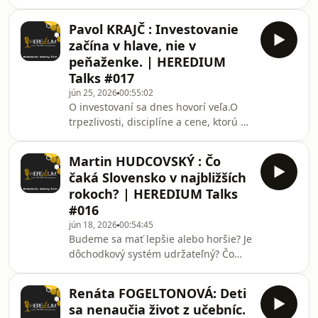
tým, čo si ochotný opustiť, aby si
zostal verný sám sebe.Richard Churý
Pavol KRAJČ : Investovanie
bol dlhé roky súčasťou budovania
začína v hlave, nie v
jednej z najznámejších realitných
peňaženke. | HEREDIUM
značiek na Slovensku. V čase, keď sa
Talks #017
mnohí snažia udržať istotu a
jún 25, 2026
00:55:02
vybudovanú pozíciu, sa rozhodol
O investovaní sa dnes hovorí veľa.O
začať odznova.Nie preto, že
trpezlivosti, disciplíne a cene, ktorú za
musel.Preto, že veril, že podnikanie sa
úspech človek zaplatí, už podstatne
dá robiť aj inak.V tejto
menej.Pavol Krajč patrí medzi
Martin HUDCOVSKÝ : Čo
investorov, ktorí nie sú každý deň na
čaká Slovensko v najbližších
titulných stránkach médií. Napriek
rokoch? | HEREDIUM Talks
tomu sa celé desaťročia pohybuje vo
#016
svete financií, budovania firiem,
jún 18, 2026
00:54:45
akvizícií a investícií.V rozhovore sme
Budeme sa mať lepšie alebo horšie? Je
sa rozprávali o tom:• prečo väčšina
dôchodkový systém udržateľný? Čo
ľudí nerozumie riziku, kým si ho sama
nám hovorí ekonomika o budúcnosti
krajiny a prečo by sa každý človek mal
Renáta FOGELTONOVÁ: Deti
viac spoliehať na vlastnú
sa nenaučia život z učebníc.
zodpovednosť než na štát?Hosťom