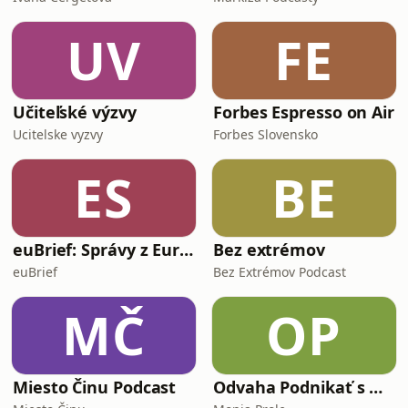
UV
FE
Učiteľské výzvy
Forbes Espresso on Air
Ucitelske vyzvy
Forbes Slovensko
ES
BE
euBrief: Správy z Európskej únie
Bez extrémov
euBrief
Bez Extrémov Podcast
MČ
OP
Miesto Činu Podcast
Odvaha Podnikať s Monjou Prole