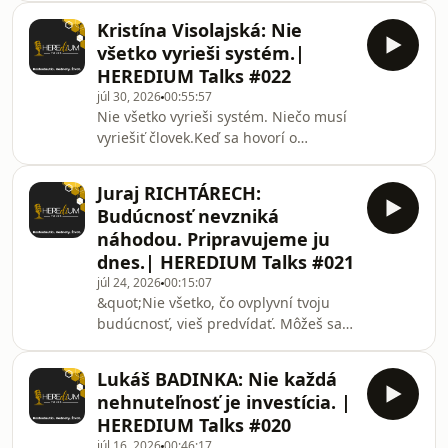
aký život by sme chceli žiť.Lenže veľa z
Kristína Visolajská: Nie
toho, čo považujeme za svoje vlastné
všetko vyrieši systém.|
predstavy, vzniklo dávno predtým, než
HEREDIUM Talks #022
sme si ich stihli vedome
júl 30, 2026
00:55:57
vybrať.Formovala nás rodina,
Nie všetko vyrieši systém. Niečo musí
prostredie, kultúra, filmy, príbehy,
vyriešiť človek.Keď sa hovorí o
reklama, sociálne siete aj ľudia,
zdravotníctve, najčastejšie sa
ktorých sme sa naučili
rozprávame o tom, čo by mal urobiť
obdivovať.Michaela Malíčková sa
Juraj RICHTÁRECH:
štát, systém alebo poisťovne.Oveľa
Budúcnosť nevzniká
menej sa rozprávame o
náhodou. Pripravujeme ju
zodpovednosti jednotlivca.V tejto
dnes.| HEREDIUM Talks #021
epizóde HEREDIUM TALKS sme sa s
júl 24, 2026
00:15:07
pediatričkou Kristínou Visolajskou
&quot;Nie všetko, čo ovplyvní tvoju
nerozprávali len o medicíne.
budúcnosť, vieš predvídať. Môžeš sa
Rozprávali sme sa o rozhodnutiach,
na to však pripraviť.&quot;Svet sa
ktoré sa nedajú odložiť. O
mení rýchlejšie ako kedykoľvek
zodpovednosti l
Lukáš BADINKA: Nie každá
predtým. Umelá inteligencia,
nehnuteľnosť je investícia. |
ekonomika, podnikanie aj spôsob,
HEREDIUM Talks #020
akým sa učíme a pracujeme,
júl 16, 2026
00:46:17