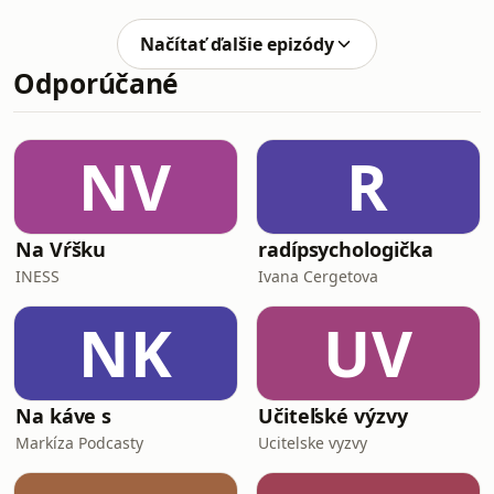
Peckdeck a workout splity25:38 -
Mama Ožeň ma a Tomáš34:40 -
Načítať ďalšie epizódy
Refresher: Otvor som dole +
Odporúčané
Menucko41:43 - 2012 Skype a
Facebook47:41 - Omegle 53:52 -
Showerthoughts01:06:14 - Manželská
hádka P a K + benchpress01:11:34 -
NV
R
Streaming na Kick-u01:25:45 -
Speedrun topicov
Na Vŕšku
radípsychologička
INESS
Ivana Cergetova
NK
UV
Na káve s
Učiteľské výzvy
Markíza Podcasty
Ucitelske vyzvy