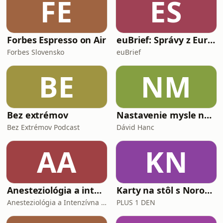
FE
ES
Forbes Espresso on Air
euBrief: Správy z Európskej únie
Forbes Slovensko
euBrief
BE
NM
Bez extrémov
Nastavenie mysle na lásku
Bez Extrémov Podcast
Dávid Hanc
AA
KN
Anesteziológia a intenzívna medicína - AI podcast
Karty na stôl s Norom Dolinským
Anesteziológia a Intenzívna medicína - AI podcast
PLUS 1 DEN