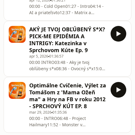
apr 12, 2026
01:36:21
00:00 - Cold Open01:27 - Intro04:14 -
AI a priateľsvto12:37 - Matrix a
filozofia18:19 - Vzťahy, hierarchia,
úspech24:20 - Čo je láska?26:09 -
AKÝ JE TVOJ OBĽÚBENÝ S*X?
Vypočítavosť alebo láska? 34:19 - Ako
PICK-ME EPIDÉMIA A
dopadlo mama ožeň ma? 38:55 -
INTRIGY: Katezinka v
Úspešné ženy to majú ťažké46:51 -
Sprchovom Kúte Ep. 9
Hivemind48:48 - Tomašove TOP skills
apr 5, 2026
01:36:57
+ AUTÁ01:00:15 - Ostatní účastníci
00:00 INTRO03:48 - Aky je tvoj
mama ožeň ma01:09:09 - Karol a
obľúbeny s*x08:36 - Ovocný s*x15:02 -
močenie a Taxikar01:14:17 - Nemecké
Intrigy15:48 - Tituly a
rozprávky a štúdiu
intelegencia25:30 - Otázky na
Optimálne Cvičenie, Výlet za
rande30:34 - Katka je vyrovnana a
Tomášom z 'Mama Ožeň
Ema je pick-me35:38 - Jovi, Katka,
ma" a Hry na FB v roku 2012
Lajky, Views38:08 - Vtipné ženy52:38-
- SPRCHOVÝ KÚT EP. 8
Reality showky56:58 - Katka Pick-me a
mar 29, 2026
01:35:36
obleubeni creatori01:00:38 - KAROL
00:00 - INTRO06:48 - Project
DISASTER RUN01:06:55 - THIS OR
Hailmary11:52 - Monster v
THAT01:11:07 - Kupačka01:23:13 -
plechu16:57 - Kávo-konzumenti19:25 -
Katka a Jovi začiatky01:30:05 - Č