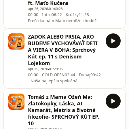
ft. Maťo Kučera
apr 26, 2026
01:40:28
00:00 - Intro06:22 - Krúžky11:53 -
Prečo ku nám Maťo nemôže chodiť?
20:14 - Zmeny v živote28:25 - Plazovi
chalani30:54 - Maťove
ZADOK ALEBO PRSIA, AKO
prekvapenie33:18 - Štúdium a
BUDEME VYCHOVÁVAŤ DETI
videá43:06 - Mama ožeň ma finále +
A VIERA V BOHA: Sprchový
Love Island52:32 - Q&amp;A01:04:55 -
Kút ep. 11 s Denisom
Futbal01:17:21 - Maťova najhoršia
Lojekom
dating story01:28:48 - Otazky na telo
apr 19, 2026
01:29:06
00:00 - COLD OPEN02:44 - Dubaj09:42
- Naša najlepšia spoločná
príhoda16:30 - Kulturistika27:16 -
Let&#39;s Dance30:51 - Nežné
Tomáš z Mama Ožeň Ma:
pohlavie46:26 - Clavicular54:16 - Ako
Zlatokopky, Láska, AI
vychovávať deti57:35 - Viera01:07:02 -
Kamarát, Matrix a životné
Boh a Ego01:12:47 - Futbal01:13:49-
filozofie- SPRCHOVÝ KÚT EP.
Búranie áut a funny príbehy
10