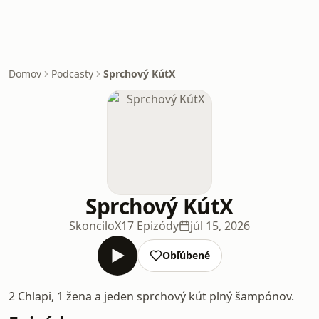
Domov
Podcasty
Sprchový KútX
Sprchový KútX
SkonciloX
17 Epizódy
júl 15, 2026
Obľúbené
2 Chlapi, 1 žena a jeden sprchový kút plný šampónov.