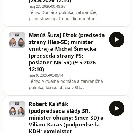
(23.5.2026 12:10)
Slovensko) | Moderuje: Matej
Baránek. | Diskusiu Sobotné dialógy
máj 23, 2026
00:48:36
Témy: Domáca politika, zahraničie,
pripravuje Slovenský rozhlas, Rádio
prorastové opatrenia, komunálne
Slovensko, SRo1. Reláciu vysielame
voľby a iné; | Hostia: Tibor Gašpar
každú sobotu po
(podpredseda NR SR; stranu Smer-SD)
Matúš Šutaj Eštok (predseda
a Marián Viskupič (poslanec NR SR;
strany Hlas-SD; minister
podpredseda SaS). | Moderuje: Matej
vnútra) a Michal Šimečka
Baránek. | Diskusiu Sobotné dialógy
(predseda strany PS;
pripravuje Slovenský rozhlas, Rádio
poslanec NR SR) (9.5.2026
Slovensko, SRo1. Reláciu vysielame
každú sobotu po 12:10.
12:10)
máj 9, 2026
00:49:14
Témy: Aktuálna domáca a zahraničná
politika, konsolidácia v SR,
predvolebné spájanie koalície a
opozície. | Matúš Šutaj Eštok
Robert Kaliňák
(predseda strany Hlas-SD; minister
(podpredseda vlády SR,
vnútra) a Michal Šimečka (predseda
minister obrany; Smer-SD) a
strany Progresívne Slovensko;
Viliam Karas (podpredseda
poslanec NR SR). | Moderuje: Matej
KDH; exminister
Baránek. | Diskusiu Sobotné dialógy