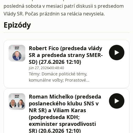
posledná sobota v mesiaci patrí diskusii s predsedom
Vlády SR. Počas prázdnin sa relácia nevysiela.
Epizódy
Robert Fico (predseda vlády
SR a predseda strany SMER-
SD) (27.6.2026 12:10)
jún 27, 2026
00:48:40
Témy: Domáce politické témy,
komunálne voľby; Prorastové
opatrenia; rozpočet a konsolidácia;
Zahraničné témy – EÚ, Maďarsko,
Roman Michelko (predseda
Česko. | Hosť: Robert Fico (predseda
poslaneckého klubu SNS v
vlády SR a predseda strany Smer-SD).
NR SR) a Viliam Karas
| Moderuje: Matej Baránek. |
(podpredseda KDH;
Diskusiu Sobotné dialógy pripravuje
exminister spravodlivosti
Slovenský rozhlas, Rádio Slovensko,
SRo1. Reláciu vysielame každú sobotu
SR) (20.6.2026 12:10)