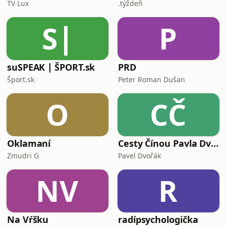
TV Lux
.týždeň
S∣
P
suSPEAK ∣ ŠPORT.sk
PRD
Šport.sk
Peter Roman Dušan
O
CČ
Oklamaní
Cesty Čínou Pavla Dvořáka
Zmudri G
Pavel Dvořák
NV
R
Na Vŕšku
radípsychologička