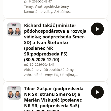
jún 6, 2026
00:48:47
Témy: Vnútropolitické témy,
komunálne voľby; Aktuálne
zahraničné témy: EÚ, Ukrajina;
Prorastové opatrenia a sociálne
Richard Takáč (minister
dopady. | Hostia: Erik Tomáš (minister
pôdohospodárstva a rozvoja
práce, soc. vecí a rodiny SR;
vidieka; podpredseda Smer-
podpredseda strany Hlas-SD) a
SD) a Ivan Štefunko
Branislav Gröhling (poslanec NR SR;
(poslanec NR
predseda strany Sloboda a solidarita).
| Moderuje: Matej Baránek. |
SR;podpredseda PS)
Diskusiu Sobotné dialógy pripravuje
(30.5.2026 12:10)
Slovenský rozhlas, Rádio Slovensko,
máj 30, 2026
00:48:41
SRo1.
Aktuálne vnútropolitické témy,
zahraničné témy: EÚ, Ukrajina,
podpora ekonomiky, ceny potravín a
iné. Richard Takáč (minister
Tibor Gašpar (podpredseda
pôdohospodárstva a rozvoja vidieka;
NR SR; stranu Smer-SD) a
podpredseda Smer-SD) a Ivan
Marián Viskupič (poslanec
Štefunko (poslanec NR SR
NR SR; podpredseda SaS)
;podpredseda strany Progresívne