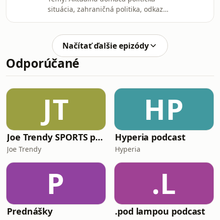
dialógy pripravuje Slovenský rozhlas,
situácia, zahraničná politika, odkaz
Rádio Slovensko, SRo1. Reláciu
Tomáša Garriguea Masaryka; ...a iné;
vysielame každú sobotu po 12:10.
| Hosť: Peter Pellegrini (prezident
Slovenskej republiky). | Moderuje:
Načítať ďalšie epizódy
Matej Baránek. | Diskusiu Sobotné
Odporúčané
dialógy pripravuje Slovenský rozhlas,
Rádio Slovensko, SRo1. Reláciu
vysielame každú sobotu po 12:10.
JT
HP
Joe Trendy SPORTS podcast
Hyperia podcast
Joe Trendy
Hyperia
P
.L
Prednášky
.pod lampou podcast