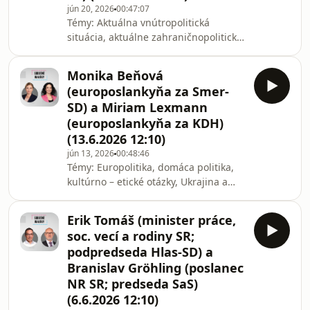
po 12:10.
jún 20, 2026
00:47:07
Témy: Aktuálna vnútropolitická
situácia, aktuálne zahraničnopolitické
otázky, personálne otázky, štátny
rozpočet a iné; | Hostia: Roman
Monika Beňová
Michelko (predseda poslaneckého
(europoslankyňa za Smer-
klubu SNS v NR SR) a Viliam Karas
SD) a Miriam Lexmann
(podpredseda KDH; exminister
(europoslankyňa za KDH)
spravodlivosti SR). | Moderuje: Matej
(13.6.2026 12:10)
Baránek. | Diskusiu Sobotné dialógy
pripravuje Slovenský rozhlas, Rádio
jún 13, 2026
00:48:46
Témy: Europolitika, domáca politika,
Slovensko, SRo1. Reláciu vysielame
kultúrno – etické otázky, Ukrajina a
každú sobotu po 12:10
slovensko- maďarské vzťahy. | Hostia:
Monika Beňová (europoslankyňa za
Erik Tomáš (minister práce,
Smer-SD) a Miriam Lexmann
soc. vecí a rodiny SR;
(europoslankyňa za KDH). | Moderuje:
podpredseda Hlas-SD) a
Matej Baránek. | Diskusiu Sobotné
Branislav Gröhling (poslanec
dialógy pripravuje Slovenský rozhlas,
NR SR; predseda SaS)
Rádio Slovensko, SRo1. Reláciu
vysielame každú sobotu po 12:10.
(6.6.2026 12:10)