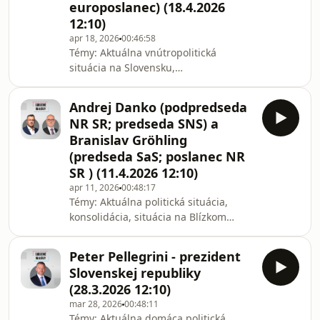
europoslanec) (18.4.2026
Matej Baránek. | Diskusiu Sobotné
dialógy pripravuje Slovenský rozhlas,
12:10)
Rádio Slovensko, SRo1. Reláciu
apr 18, 2026
00:46:58
vysielame každú sobotu po
Témy: Aktuálna vnútropolitická
situácia na Slovensku,
zahraničnopolitické témy (Maďarsko,
USA, ...), nárast vplyvu pravice a
Andrej Danko (podpredseda
nacionalistov v EÚ, témy volieb do
NR SR; predseda SNS) a
miestnych samospráv a VÚC. | Hostia:
Branislav Gröhling
Igor Matovič (predseda Hnutia
(predseda SaS; poslanec NR
Slovensko; poslanec NR SR) a Milan
SR ) (11.4.2026 12:10)
Uhrík (predseda Hnutia Republika;
europoslanec). | Moderuje: Matej
apr 11, 2026
00:48:17
Témy: Aktuálna politická situácia,
Baránek. | Diskusiu Sobotné dialógy
konsolidácia, situácia na Blízkom
pripravuje Slovenský rozhlas, R
východe, voľby v Maďarsku a iné. |
Hostia: Andrej Danko (podpredseda
Peter Pellegrini - prezident
NR SR; predseda strany SNS) a
Slovenskej republiky
Branislav Gröhling (predseda strany
(28.3.2026 12:10)
SaS; poslanec NR SR). | Moderuje:
mar 28, 2026
00:48:11
Matej Baránek. | Diskusiu Sobotné
Témy: Aktuálna domáca politická