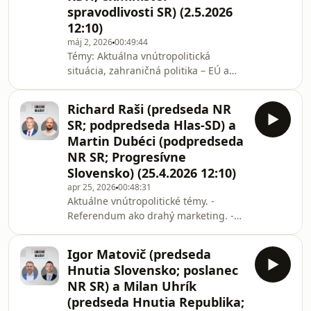
pripravuje Slovenský rozhlas, Rádio
spravodlivosti SR) (2.5.2026
Slovensko, SRo1. Reláciu vysielame
12:10)
každú sobotu po 12:10.
máj 2, 2026
00:49:44
Témy: Aktuálna vnútropolitická
situácia, zahraničná politika – EÚ a
Ukrajina, spájanie koalície a opozície,
a iné. | Hostia: Robert Kaliňák
Richard Raši (predseda NR
(podpredseda vlády SR, minister
SR; podpredseda Hlas-SD) a
obrany; Smer-SD) a Viliam Karas
Martin Dubéci (podpredseda
(podpredseda KDH; exminister
NR SR; Progresívne
spravodlivosti SR). | Moderuje: Matej
Slovensko) (25.4.2026 12:10)
Baránek. | Diskusiu Sobotné dialógy
pripravuje Slovenský rozhlas, Rádio
apr 25, 2026
00:48:31
Aktuálne vnútropolitické témy. -
Slovensko, SRo1. Reláciu vysielame
Referendum ako drahý marketing. -
každú sobotu po 12:
Vzťahy Slovensko vs. Maďarsko. -
Energetická a obranná politika EÚ. |
Igor Matovič (predseda
Hostia: Richard Raši (predseda NR SR;
Hnutia Slovensko; poslanec
podpredseda Hlas-SD) a Martin
NR SR) a Milan Uhrík
Dubéci (podpredseda NR SR;
(predseda Hnutia Republika;
Progresívne Slovensko). | Moderuje: