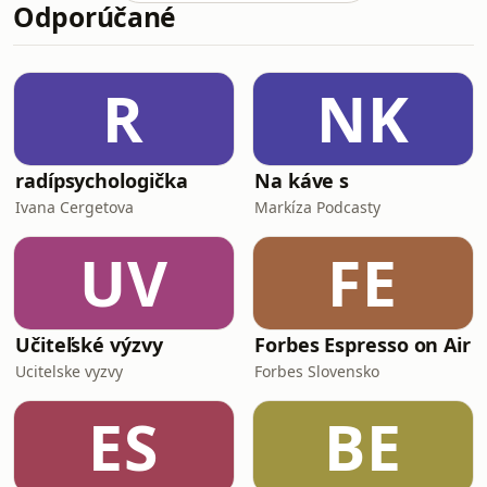
Odporúčané
V tejto epizóde Sexuálnej výchovy
detailne rozoberáme aj: • Prípad
Armina Meiwesa: Vražda a
kanibalizmus na priame požiadanie
R
NK
obete. • Zvrátené sexuálne fetiše a
psychológiu Jeffreyho Dahmera. •
Nekrof
radípsychologička
Na káve s
Ivana Cergetova
Markíza Podcasty
UV
FE
Učiteľské výzvy
Forbes Espresso on Air
Ucitelske vyzvy
Forbes Slovensko
ES
BE