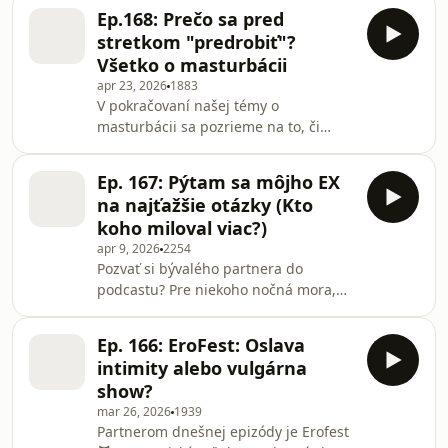
vzťahu s Puneetom. V tejto epizóde
Ep.168: Prečo sa pred
vám úprimne poviem, prečo
stretkom "predrobiť"?
prechádzame ťažkým obdobím, ako
Všetko o masturbácii
nám v tom pomáha párová terapia a
apr 23, 2026
1883
prečo mám po rokoch opäť pocit, že
V pokračovaní našej témy o
Sexuálna výchova začína novú,
masturbácii sa pozrieme na to, či
dôležitú kapitolu. Sexoška bude
môže solo sex naozaj negatívne
oslavovať už svoje 6. narodeniny a ty
ovplyvniť vzťah, alebo je to len ďalší
tam nesmieš chýbať!
Ep. 167: Pýtam sa môjho EX
zbytočný strašiak. Rozoberieme
na najťažšie otázky (Kto
legendárne mýty o chlpatých
koho miloval viac?)
dlaniach, ale aj celkom reálne
apr 9, 2026
2254
problémy - infekcie z neumytých
Pozvať si bývalého partnera do
hračiek či záhadu, prečo mal Denis
podcastu? Pre niekoho nočná mora,
sopľavý k*kot. Rozbalíme aj tému
pre Mišku ideálna príležitosť na
psychickej nevery, fantázií a toho, kde
poriadnu dávku autenticity. V dnešnej
sa vlastne končí nevinná predstava
Ep. 166: EroFest: Oslava
epizóde privítala Lukáša, s ktorým
intimity alebo vulgárna
tvorila pár tri roky. Čakajte všetko, len
show?
nie trápne ticho. Čo sa v epizóde
mar 26, 2026
1939
dozviete: Tinder story: Ako to celé
Partnerom dnešnej epizódy je Erofest
začalo a prečo Lukáš vyhral súťaž o