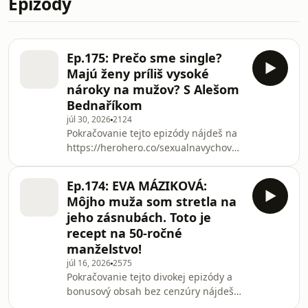
Epizódy
Ep.175: Prečo sme single?
Majú ženy príliš vysoké
nároky na mužov? S Alešom
Bednaříkom
júl 30, 2026
2124
Pokračovanie tejto epizódy nájdeš na
https://herohero.co/sexualnavychova .
Prečo je dnes okolo nás tak veľa single
ľudí? Sú ženy čoraz náročnejšie, alebo
Ep.174: EVA MÁZIKOVÁ:
sa muži zasekli v predĺženom detstve?
Môjho muža som stretla na
V novej epizóde sa s obľúbeným
jeho zásnubách. Toto je
psychológom Alešom Bednaříkom
recept na 50-ročné
pozrieme na to, čo sa deje s dnešnými
manželstvo!
vzťahmi. Rozobrali sme: Prečo je veľa
ľudí single absolútne dobrovoľne,
júl 16, 2026
2575
Pokračovanie tejto divokej epizódy a
Prečo ženy napredujú, zatiaľ čo muži
bonusový obsah bez cenzúry nájdeš
na našom Hero Hero: