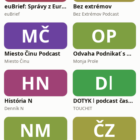
euBrief: Správy z Európskej únie
Bez extrémov
euBrief
Bez Extrémov Podcast
MČ
OP
Miesto Činu Podcast
Odvaha Podnikať s Monjou Prole
Miesto Činu
Monja Prole
HN
Dǀ
História N
DOTYK ǀ podcast časopisu TOUCHIT
Denník N
TOUCHIT
NM
ČZ