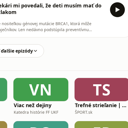
 či je bezpečné chodiť na estetické úpravy do krajín, kde
ekári mi povedali, že deti musím mať do
 tlakom
Je nositeľkou génovej mutácie BRCA1, ktorá môže
 vaječníkov. Len nedávno podstúpila preventívnu
ky odstránili vaječníky. Teraz o tom verejne hovorí, aby
. V rozhovore sa dozviete, ako celé roky prežívala strach,
 ďalšie epizódy
VN
TS
Viac než dejiny
Trefné strieľanie ∣ ŠPORT.sk
Katedra histórie FF UKF
ŠPORT.sk