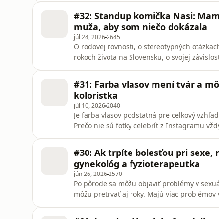
odporúčaniam alebo aj k názorom, že žena p
#32: Standup komička Nasi: Mam
podcaste pohybová le
muža, aby som niečo dokázala
júl 24, 2026
2645
O rodovej rovnosti, o stereotypných otázkac
rokoch života na Slovensku, o svojej závislos
iránski rodičia jej rozhodnutie akceptujú, 
Motlagh, standup komička a herečka. V októ
#31: Farba vlasov mení tvár a môž
výnimočných žien v rámci proj
koloristka
júl 10, 2026
2040
Je farba vlasov podstatná pre celkový vzhľad
Prečo nie sú fotky celebrít z Instagramu vž
Odpovedá Diana Bajbár, hair koloristka s 20-
nevníma len ako znak starnutia a ako v minu
#30: Ak trpíte bolesťou pri sexe, 
svojmu es
gynekológ a fyzioterapeutka
jún 26, 2026
2570
Po pôrode sa môžu objaviť problémy v sexuá
môžu pretrvať aj roky. Majú viac problémov
reze? A ako sa dá odstrániť bolesť, ktorá tr
gynekologická fyzioterapeutku Magdaléna Cs