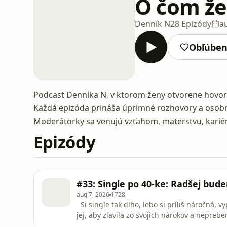
O čom že
Denník N
28 Epizódy
a
Obľúbe
Podcast Denníka N, v ktorom ženy otvorene hovoria
Každá epizóda prináša úprimné rozhovory a osobné
Moderátorky sa venujú vzťahom, materstvu, kariére
Epizódy
#33: Single po 40-ke: Radšej bu
aug 7, 2026
1728
Si single tak dlho, lebo si príliš náročná, v
jej, aby zľavila zo svojich nárokov a nepreb
chuderku“, lebo jej energia a živelnosť môžu 