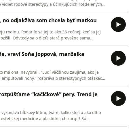
e vidieť rodové stereotypy a účinkujúcich rozdelených
arkíza Ruža pre nevestu má vysokú sledovanosť a
terapeutka Magdalena Frecer spolu so zástupkyňou
é, no odjakživa som chcela byť matkou
u rodinu. Podarilo sa jej to ako 36-ročnej, keď sa jej
rozišli. Odvtedy sa o dieťa stará prevažne sama.
tošová vo videopodcaste rozpráva aj o tom, ako na
úspor a požiadala o pomoc, ako sa naučila vo všetkom
nde, vraví Soňa Joppová, manželka
ko má ona, nevybrali. “Ľudí väčšinou zaujíma, ako je
 amputovali nohy,” rozpráva o stereotypných otázkach
ňa Joppová. Zväčša na hlúpe otázky a pripomienky
nikuje o živote s manželom, úspešným
 rozpúšťame “kačičkové” pery. Trend je
ykonáva hĺbkový lifting tváre, koľko stojí a ako dlho
estetickej medicíne a plastickej chirurgii? Sú
i Slovenkami? Odpovedá vo videopodcaste plastická