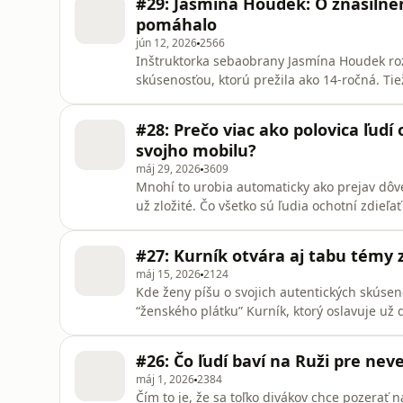
#29: Jasmína Houdek: O znásilnen
podcaste rozprávajú
pomáhalo
jún 12, 2026
2566
Inštruktorka sebaobrany Jasmína Houdek ro
skúsenosťou, ktorú prežila ako 14-ročná. Tie
aby sa vedeli brániť pred násilníkom. A že n
nevyžiadanom dotyku.
#28: Prečo viac ako polovica ľudí
svojho mobilu?
máj 29, 2026
3609
Mnohí to urobia automaticky ako prejav dôvery
už zložité. Čo všetko sú ľudia ochotní zdieľa
mladých ľudí si myslí, že zdieľanie nahých f
svojich partneriek ďalším ľuďom? O zaujímav
#27: Kurník otvára aj tabu témy 
výsku
máj 15, 2026
2124
Kde ženy píšu o svojich autentických skúse
“ženského plátku” Kurník, ktorý oslavuje už 
priestorom, v ktorom sa autorky nebáli písa
“sľub čistoty” formoval sexualitu. Zakladate
#26: Čo ľudí baví na Ruži pre ne
ilustrátorka Alexand
máj 1, 2026
2384
Čím to je, že sa toľko divákov chce pozerať 