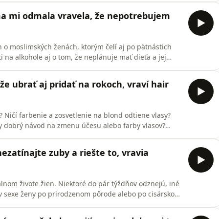
o 40-ke musí byť divná, ak nemá partnera? Rozpráva v
a mi odmala vravela, že nepotrebujem
h o moslimských ženách, ktorým čelí aj po pätnástich
ti na alkohole aj o tom, že neplánuje mať dieťa a jej
rozpráva v úprimnom rozhovore Nastaran "Nasi"
bri vystúpi so svojím standupom na oceňovaní
e ubrať aj pridať na rokoch, vraví hair
? Ničí farbenie a zosvetlenie na blond odtiene vlasy?
dy dobrý návod na zmenu účesu alebo farby vlasov?
ročnou praxou. V podcaste tiež vraví, že šedivosť sa už
losti farbila sivovlasých mužov na havraniu čiernu proti
nezatínajte zuby a riešte to, vravia
lnom živote žien. Niektoré do pár týždňov odznejú, iné
 v sexe ženy po prirodzenom pôrode alebo po cisárskom
ápi až 20 percent žien až pol roka po pôrode? Odpovedá
olti a gynekológ, pôrodník Jozef Záhumenský. V