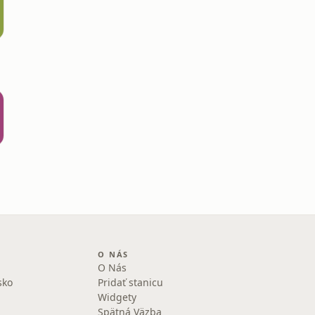
O NÁS
O Nás
sko
Pridať stanicu
Widgety
Spätná Väzba