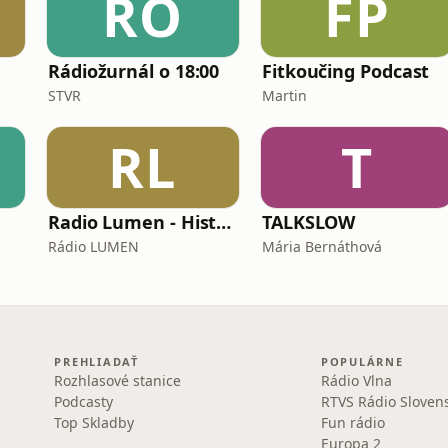
RO
FP
Rádiožurnál o 18:00
Fitkoučing Podcast
STVR
Martin
RL
T
Radio Lumen - História a my
TALKSLOW
Rádio LUMEN
Mária Bernáthová
PREHLIADAŤ
POPULÁRNE
Rozhlasové stanice
Rádio Vlna
Podcasty
RTVS Rádio Sloven
Top Skladby
Fun rádio
Europa 2