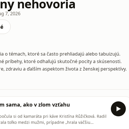
ny nehovoria
ug 7, 2026
né
 o témach, ktoré sa často prehliadajú alebo tabuizujú.
 príbehy, ktoré odhaľujú skutočné pocity a skúsenosti.
, zdraviu a ďalším aspektom života z ženskej perspektívy.
dem sama, ako v zlom vzťahu
ypočula si od kamaráta pri káve Kristína Růžičková. Radil
erala toľko medzi mužmi, prípadne „hrala väčšiu
viacerých vystrašiť. Ako sa stavia k týmto