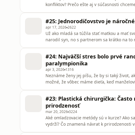
konfliktov? Prečo ešte aj v súčasnosti chcem
na dobrých a zlých? Reality šou televízie M
pozerajú ju aj deti. Psychiatrička a psycho
#25: Jednorodičovstvo je náročn
šéfredaktora Denníka N
apr 17, 2026
2622
Už ako mladá sa túžila stať matkou a mať svoj
narodil syn, no s partnerom sa krátko na to 
Právnička a bývalá diplomatka Dominika Bar
materskej siahla na dno svojich finančných 
#24: Najväčší stres bolo prvé ra
prispôsobiť starost
paralympionika
apr 3, 2026
1316
Neznáme ženy jej píšu, že by si taký život, a
možné, že vôbec máme dieťa, keď manželovi
o živote ľudí so zdravotným postihnutím So
nereaguje, na druhej strane otvorene komu
#23: Plastická chirurgička: Často
paralympionikom Martinom Joppom, na soc
prirodzenosť
mar 20, 2026
3224
Aké omladzovacie metódy sú v kurze? Ako sa v
vydrží? Čo znamená návrat k prirodzenosti v 
neprirodzene veľké pery na ústupe aj medz