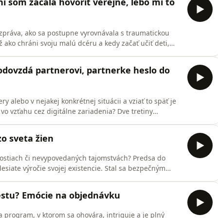
í som začala hovoriť verejne, lebo mi to
zpráva, ako sa postupne vyrovnávala s traumatickou
ž ako chráni svoju malú dcéru a kedy začať učiť deti,
ásilie mnohokrát začína už pri oplzlom vtipe alebo
 odovzdá partnerovi, partnerke heslo do
 alebo v nejakej konkrétnej situácii a vziať to späť je
ť vo vzťahu cez digitálne zariadenia? Dve tretiny
otiek je normálne. A zvyknú muži ukazovať erotické fotky
ých zisteniach z výskumu o digitálnej intimite hovoria
zo sveta žien
nostiach či nevypovedaných tajomstvách? Predsa do
desiate výročie svojej existencie. Stal sa bezpečným
ť o zneužívaní v tábore Chachaland alebo o tom, ako im
ľka feministického newslettera Michaela Kučová a
vestu? Emócie na objednávku
na program, v ktorom sa ohovára, intriguje a je plný