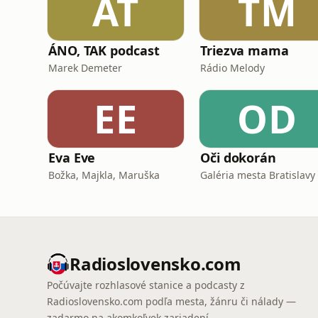
ÁT
TM
ÁNO, TAK podcast
Triezva mama
Marek Demeter
Rádio Melody
EE
OD
Eva Eve
Oči dokorán
Božka, Majkla, Maruška
Galéria mesta Bratislavy
Radioslovensko.com
Počúvajte rozhlasové stanice a podcasty z
Radioslovensko.com podľa mesta, žánru či nálady —
zadarmo na akomkoľvek zariadení.