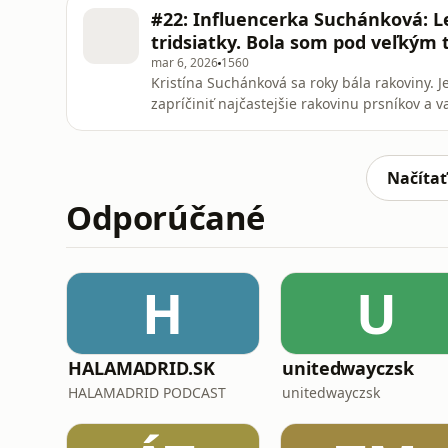
chirurgička Barbora Brezová. Dozviete sa aj,
#22: Influencerka Suchánková: L
je to lacnejšie. A
tridsiatky. Bola som pod veľkým
mar 6, 2026
1560
Kristína Suchánková sa roky bála rakoviny. 
zapríčiniť najčastejšie rakovinu prsníkov a
mastektómiu a pred tromi rokmi jej chirurgic
povzbudila ženy, ktoré sú v rovnakej situácii
že bola pod t
Načítať
Odporúčané
H
U
HALAMADRID.SK
unitedwayczsk
HALAMADRID PODCAST
unitedwayczsk