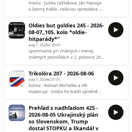
hostia : Judita Laššákova, Ján Papuga
právo? V dnešnej epizóde kanála
a Danny Kollár…reláciou sprevádza :
@politologbezdiplomu sa pozrieme
Erika Vincoureková
na najhorúcejšie témy posledných
dní. Pozrieme sa aj na historické fakty
Oldies but goldies 245 - 2026-
o v
08-07„105. kolo *oldie-
hitparády*“
aug 7, 2026
1:30:41
spomínanie pri známych i menej
známych pesničkách z 2. polovice 20.
storočia (oldie-potulky celým svetom)…
téma : „105. kolo *oldie-hitparády*“
Trikolóra 207 - 2026-08-06
aug 7, 2026
2:57:01
hostia : Roman Michelko a Vlk
moderuje : Intibo Po kratší výměně
mailů s Intibem a Romanem jsme se
shodli na nabídce dnešní večerní
Prehľad s nadhľadom 425 -
Trikolory. Ne že by panovala úplná
2026-08-05 Ukrajinský plán
okurka, ale z části ano. I tak si myslím,
so Slovenskom, Trump
že jsme vybrali zajímavé věci. Z Česka
dostal STOPKU a škandál v
se pověnujeme -vývoji kauzy