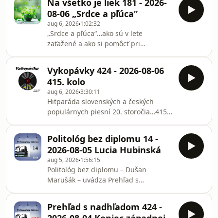
Na všetko je liek 181 - 2026-
08-06 „Srdce a pľúca“
aug 6, 2026
1:02:32
„Srdce a pľúca“…ako sú v lete
zaťažené a ako si pomôcť pri
problémoch…manželia Katka a Boris
Subotič vás prevedú svetom zdravia
Vykopávky 424 - 2026-08-06
podľa čínskej medicíny…reláciou
415. kolo
sprevádza : Erika Vincoureková
aug 6, 2026
3:30:11
Hitparáda slovenských a českých
populárnych piesní 20. storočia…415.
kolo… moderuje : Peter Kršiak
Politológ bez diplomu 14 -
2026-08-05 Lucia Hubinská
aug 5, 2026
1:56:15
Politológ bez diplomu – Dušan
Marušák – uvádza Prehľad s
nadhľadom. Počúvate pravidelnú
reláciu na Slobodnom vysielači, v
Prehľad s nadhľadom 424 -
ktorej sa dozviete to, čo iní nenapíšu a