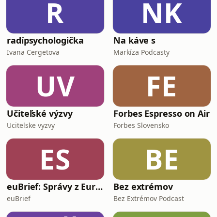
R
NK
ľudí a hodnoty. hosť : Jozef Šišulák.
radípsychologička
Na káve s
Ivana Cergetova
Markíza Podcasty
UV
FE
Učiteľské výzvy
Forbes Espresso on Air
Ucitelske vyzvy
Forbes Slovensko
ES
BE
euBrief: Správy z Európskej únie
Bez extrémov
euBrief
Bez Extrémov Podcast