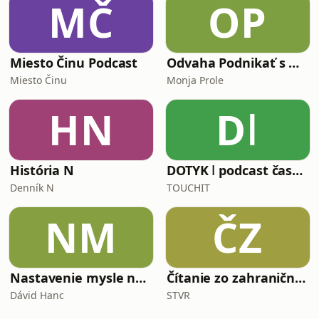
MČ
OP
Miesto Činu Podcast
Odvaha Podnikať s Monjou Prole
Miesto Činu
Monja Prole
HN
Dǀ
História N
DOTYK ǀ podcast časopisu TOUCHIT
Denník N
TOUCHIT
NM
ČZ
Nastavenie mysle na lásku
Čítanie zo zahraničnej tlače
Dávid Hanc
STVR