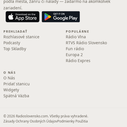
podľa mesta, žánru či nálady — zadarmo na akomkoľvek
zariadení.
PREHLIADAŤ
POPULÁRNE
Rozhlasové stanice
Rádio Vlna
Podcasty
RTVS Rádio Slovensko
Top Skladby
Fun rádio
Europa 2
Rádio Expres
O NÁS
O Nás
Pridať stanicu
Widgety
Spätná Väzba
© 2026 Radioslovensko.com. Všetky práva vyhradené.
Zásady Ochrany Osobných Údajov
Podmienky Použitia