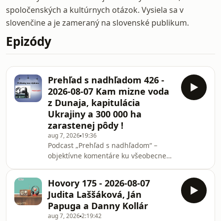
spoločenských a kultúrnych otázok. Vysiela sa v
slovenčine a je zameraný na slovenské publikum.
Epizódy
Prehľad s nadhľadom 426 -
2026-08-07 Kam mizne voda
z Dunaja, kapitulácia
Ukrajiny a 300 000 ha
zarastenej pôdy !
aug 7, 2026
19:36
Podcast „Prehľad s nadhľadom“ –
objektívne komentáre ku všeobecne
cenzurovaným správam, ktoré v
mainstreame nenájdete. Kde mizne
Hovory 175 - 2026-08-07
voda z Dunaja a prečo Nemecko
Judita Laššáková, Ján
odvádza miliardy kubíkov do iného
Papuga a Danny Kollár
povodia? Má Slovensko páky na to,
aug 7, 2026
2:19:42
aby sa bránilo cez medzinárodné