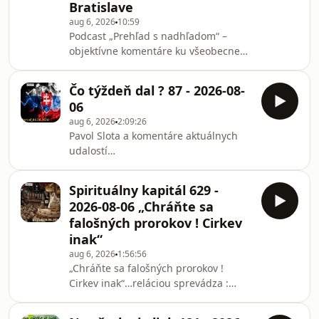
Bratislave
Bitcoingate -dotkneme se fenomenu
českého politického internetu
aug 6, 2026
10:59
Podcast „Prehľad s nadhľadom“ –
posledních měsíců jménem Thomas
objektívne komentáre ku všeobecne
Paukner, který z mého ohled
cenzurovaným správam, ktoré v
mainstreame nenájdete. V dnešnom
Čo týždeň dal ? 87 - 2026-08-
dieli sa pozrieme na štyri kľúčové
06
témy: 01. Karpatská iniciatíva Ukrajiny
aug 6, 2026
2:09:26
Zelenskyj oficiálne oznámil plan spojiť
Pavol Slota a komentáre aktuálnych
8 krajín vrátane Slovenska a Česka. Čo
udalostí…
táto hospodárska a bezpečnostná
aliancia znamená pre náš región a
aké sú prvé reakcie verejnosti? 02.
Spirituálny kapitál 629 -
Americký Sená
2026-08-06 „Chráňte sa
falošných prorokov ! Cirkev
inak“
aug 6, 2026
1:56:56
„Chráňte sa falošných prorokov !
Cirkev inak“…reláciou sprevádza :
Pavel Pakoš