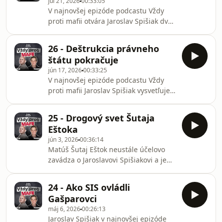
júl 21, 2026
00:33:05
poslednom mieste rebríčka
V najnovšej epizóde podcastu Vždy
európskych tajných služieb. O
proti mafii otvára Jaroslav Spišiak dve
neschopných a neschopnejších hovorí
témy, ktoré na prvý pohľad nemusia
Jaroslav Spišiak v najnovšej epizóde
súvisieť. Vraždu ženy z Gelnice a
podcastu Vždy proti mafii.
26 - Deštrukcia právneho
kritiku Najvyššieho kontrolného úradu
štátu pokračuje
zo strany koaličných politikov. Sú obe
jún 17, 2026
00:33:25
udalosti dôkazom o rozvrate právneho
V najnovšej epizóde podcastu Vždy
štátu? Nemá ľudský život žiadnu
proti mafii Jaroslav Spišiak vysvetľuje,
hodnotu? Ako mala konať polícia?
o čo vládnej koalícii ide pri ďalšej - už
tretej novele trestného poriadku,
25 - Drogový svet Šutaja
ktorá sa zameriava výlučne na tzv.
Eštoka
kajúcnikov. Ak novela bude schválená,
jún 3, 2026
00:36:14
padne celá kauza Očisted na súde?
Matúš Šutaj Eštok neustále účelovo
Uvedomujú si koaliční poslanci, že
zavádza o Jaroslavovi Spišiakovi a jeho
kvôli ochrane Tibora Gašpara a
postoji k dekriminalizácii drog.
ďalších ľudí ohrozujú bezpečnosť nás
Využíva pri tom dejinami overenú
všetkých? Ako k mafii pristupovali na S
24 - Ako SIS ovládli
taktiku.V najnovšej epizóde podcastu
Gašparovci
Vždy proti mafii odhaľuje Jaroslav
máj 6, 2026
00:26:13
Spišiak historický kontext politickej
Jaroslav Spišiak v najnovšej epizóde