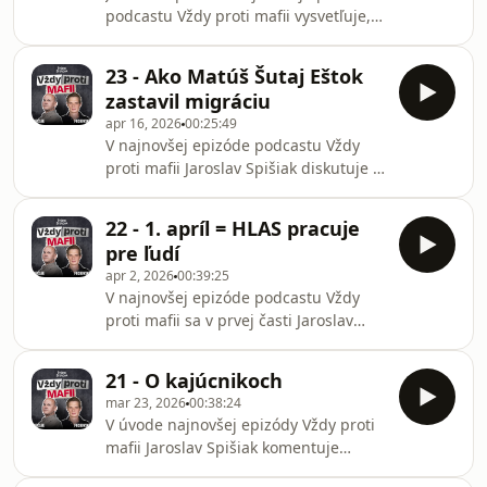
manipulácie smerom k svetu drog.
podcastu Vždy proti mafii vysvetľuje,
Približuje aj prípady policajného boja
ako sa zo Slovenskej informačnej
proti tomuto neduhu, ktorý nazýva
služby stal nedôveryhodný a
druhou najväčšou hrozbou ľudstva
23 - Ako Matúš Šutaj Eštok
spolitizovaný orgán súčasnej vládnej
hneď po vo
zastavil migráciu
moci. Prečo bol za riaditeľa
apr 16, 2026
00:25:49
vymenovaný Pavol Gašpar? Čo s tým
V najnovšej epizóde podcastu Vždy
dnes môže robiť opozícia? Je
proti mafii Jaroslav Spišiak diskutuje o
parlamentný výbor efektívny? Je
dvoch aktuálnych témach. Je pravda,
potrebné SIS raz zbúrať a postaviť
že Matúš Šutaj Eštok zastavil
nanovo?
22 - 1. apríl = HLAS pracuje
nelegálnu migráciu, o čom rád
pre ľudí
opakovane hovorí? Čo sa stalo v roku
apr 2, 2026
00:39:25
2023? O čom vypovedajú prvé
V najnovšej epizóde podcastu Vždy
informácie od nového maďarského
proti mafii sa v prvej časti Jaroslav
premiéra? Čo sa deje na ministerstve
Spišiak vyjadruje k aktuálnym témam
vnútra, ktoré malo ušetriť milióny na
vrátane zrušenia pracovných miest
policajtoch? Kto spravil chybu? Prečo
21 - O kajúcnikoch
upratovačkám na ministerstve vnútra,
sa konsolidácia dot
mar 23, 2026
00:38:24
ktorým teraz hrozí zdieranie zo strany
V úvode najnovšej epizódy Vždy proti
externých firiem. Aj preto by sa motto
mafii Jaroslav Spišiak komentuje
Hlasu ako pracujú pre ľudí dalo
najnovší pokyn Matúša Šutaja Eštoka,
označiť za 1. apríl... V druhej časti