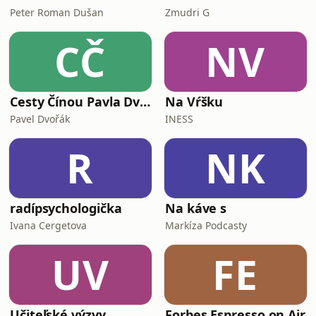
Peter Roman Dušan
Zmudri G
CČ
NV
Cesty Čínou Pavla Dvořáka
Na Vŕšku
Pavel Dvořák
INESS
R
NK
radípsychologička
Na káve s
Ivana Cergetova
Markíza Podcasty
UV
FE
Učiteľské výzvy
Forbes Espresso on Air