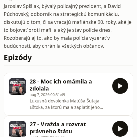
Jaroslav Spišiak, bývalý policajný prezident, a David
Púchovský, odborník na strategickú komunikáciu,
diskutujú o tom, či sa vracajú mafiánske 90. roky, aké je
to bojovať proti mafii a aký je stav polície dnes.
Rozoberajú aj to, ako by mala polícia vyzerať v
budúcnosti, aby chránila všetkých občanov.
Epizódy
28 - Moc ich omámila a
zdolala
aug 7, 2026
00:31:49
Luxusná dovolenka Matúša Šutaja
Eštoka, za ktorú mala zaplatiť jeho
partnerka v hotovosti až po návrate,
stále nie je vyšetrená. Rovnako ako
27 - Vražda a rozvrat
konanie recidivistky z Hlasu, ktorá
právneho štátu
mala napadnúť policajtov. SIS je na