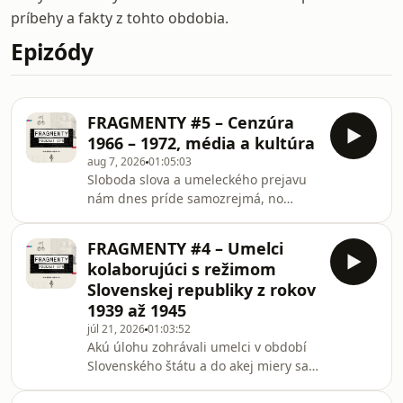
príbehy a fakty z tohto obdobia.
Epizódy
FRAGMENTY #5 – Cenzúra
1966 – 1972, média a kultúra
aug 7, 2026
01:05:03
Sloboda slova a umeleckého prejavu
nám dnes príde samozrejmá, no
nebolo to tak vždy. V novej epizóde
nášho podcastu sa prenesieme do
FRAGMENTY #4 – Umelci
dramatického obdobia druhej
kolaborujúci s režimom
polovice 60. rokov a následnej éry
Slovenskej republiky z rokov
normalizácie. Spoločne s našimi
1939 až 1945
hosťami preskúmame, ako
júl 21, 2026
01:03:52
komunistický režim ovládal kultúrny
Akú úlohu zohrávali umelci v období
priestor a čo sa stalo, keď sa umelci
Slovenského štátu a do akej miery sa
pokúsili zo zovretia cenzúry
ich tvorba stala nástrojom
vyprostiť.Podcastom sprevádza Michal