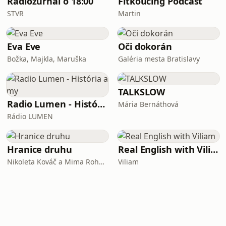
Rádiožurnál o 18:00
Fitkoučing Podcast
STVR
Martin
Eva Eve
Oči dokorán
Božka, Majkla, Maruška
Galéria mesta Bratislavy
TALKSLOW
Radio Lumen - História a my
Mária Bernáthová
Rádio LUMEN
Hranice druhu
Real English with Viliam
Nikoleta Kováč a Mima Roháčová
Viliam