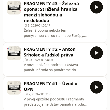
propagandy? V novej epizóde
Keim, ve
FRAGMENTY #3 – Železná
podcastu Fragmenty sa pozrieme na
opona: Strážená hranica
komplikovaný vzťah medzi kultúrou a
medzi slobodou a
mocou počas druhej svetovej vojny. S
neslobodou
našimi hosťami rozoberieme, ako
júl 9, 2026
01:06:17
režim využíval literatúru, školstvo či
Železná opona nebola len
médiá na formovanie verejnej mienky
pomyselnou čiarou na mape Európy,
a aké miesto v tomto systéme mali
ale reálnym systémom prísne
spisovatelia, básnici a
strážených hraníc, ktorý rozdeľoval
FRAGMENTY #2 – Anton
kontinent na slobodný a na
Srholec a ľudské práva
komunistický svet. V novej epizóde
jún 25, 2026
01:08:06
podcastu Fragmenty sa pozrieme na
V novej epizóde podcastu Ústavu
podobu tejto hranice v
pamäti národa sa ponárame do
Československu – na jej technické
fascinujúceho a nezlomného
zabezpečenie, fungovanie
životného príbehu Antona Srholca –
Pohraničnej stráže aj propagandu,
FRAGMENTY #1 – Úvod o
muža, ktorého identita siahala od
ktorá z utečencov robila nepriateľov
ÚPN
saleziánskeho kňaza a spisovateľa až
štátu. S naším hosťom rozobe
jún 9, 2026
00:33:30
po robotníka a politického väzňa.
V prvej epizóde podcastu Fragmenty
Spoločne s historikom Patrikom
predstavujeme Ústav pamäti národa a
Dubovským a Srholcovým blízkym
jeho poslanie. Hosťom úvodnej