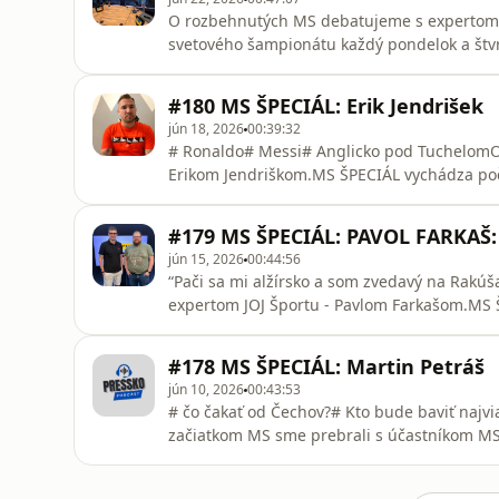
O rozbehnutých MS debatujeme s expertom 
svetového šampionátu každý pondelok a štvr
dňa). Všetko nájdeš na našich sociálnych 
podcasty.PRESSko vzniká vďaka @fortuna_s
#180 MS ŠPECIÁL: Erik Jendrišek
jún 18, 2026
00:39:32
# Ronaldo# Messi# Anglicko pod Tuchelom
Erikom Jendriškom.MS ŠPECIÁL vychádza poč
SLEDUJ aj MS DAILY (3 zaujímavosti z každé
NA YOUTUBE a všade, kde počúvate podcast
#179 MS ŠPECIÁL: PAVOL FARKAŠ:
jún 15, 2026
00:44:56
“Pači sa mi alžírsko a som zvedavý na Rak
expertom JOJ Športu - Pavlom Farkašom.MS
pondelok a štvrtok. SLEDUJ aj MS DAILY (3 z
sociálnych sieťachSME NA YOUTUBE a všade,
#178 MS ŠPECIÁL: Martin Petráš
@fortuna_sk
jún 10, 2026
00:43:53
# čo čakať od Čechov?# Kto bude baviť najvi
začiatkom MS sme prebrali s účastníkom M
počas svetového šampionátu každý pondelok 
každého dňa). Všetko nájdeš na našich soc