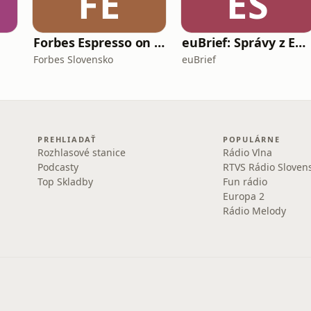
FE
ES
Forbes Espresso on Air
euBrief: Správy z Európskej únie
Forbes Slovensko
euBrief
PREHLIADAŤ
POPULÁRNE
Rozhlasové stanice
Rádio Vlna
Podcasty
RTVS Rádio Sloven
Top Skladby
Fun rádio
Europa 2
Rádio Melody