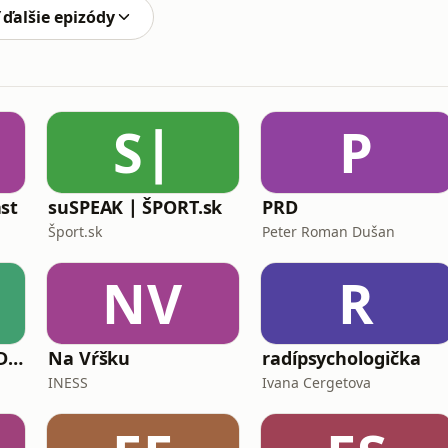
 ďalšie epizódy
S∣
P
st
suSPEAK ∣ ŠPORT.sk
PRD
Šport.sk
Peter Roman Dušan
NV
R
Cesty Čínou Pavla Dvořáka
Na Vŕšku
radípsychologička
INESS
Ivana Cergetova