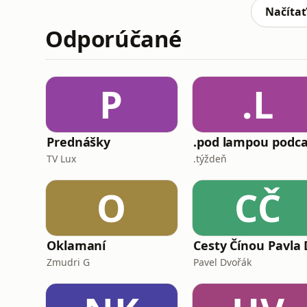
podcasty.PRESSko vzniká vďaka @fortu
Načítať
Odporúčané
P
.L
Prednášky
.pod lampou podca
TV Lux
.týždeň
O
CČ
Oklamaní
Zmudri G
Pavel Dvořák