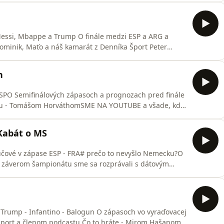
essi, Mbappe a Trump O finále medzi ESP a ARG a
Dominik, Maťo a náš kamarát z Denníka Šport Peter
 počúvajú podcastyPRESSko vzniká vďaka FORTUNE
h
 ESPO Semifinálových zápasoch a prognozach pred finále
rtu - Tomášom HorváthomSME NA YOUTUBE a všade, kde
a FORTUNE
Kabát o MS
účové v zápase ESP - FRA# prečo to nevyšlo Nemecku?O
d záverom šampionátu sme sa rozprávali s dátovým
BE a všade, kde sa počúvajú podcastyPRESSko vzniká
# Trump - Infantino - Balogun O zápasoch vo vyraďovacej
Šport a členom podcastu Čo to hráte - Mirom Hašanom