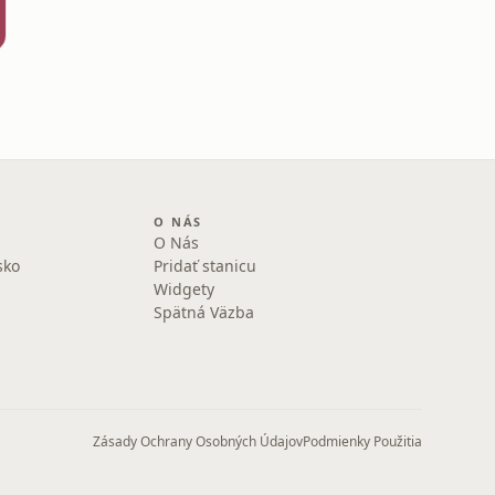
O NÁS
O Nás
sko
Pridať stanicu
Widgety
Spätná Väzba
Zásady Ochrany Osobných Údajov
Podmienky Použitia