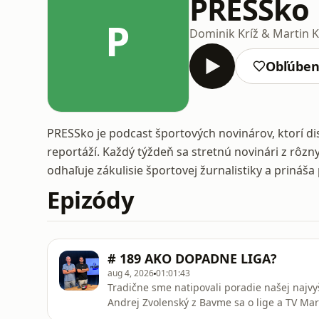
PRESSko
P
Dominik Kríž & Martin K
Obľúbe
PRESSko je podcast športových novinárov, ktorí dis
reportáží. Každý týždeň sa stretnú novinári z rôzn
odhaľuje zákulisie športovej žurnalistiky a prináš
Epizódy
# 189 AKO DOPADNE LIGA?
aug 4, 2026
01:01:43
Tradične sme natipovali poradie našej najvyš
Andrej Zvolenský z Bavme sa o lige a TV Mar
Kopačky z lavičky SME NA YOUTUBE a všade,