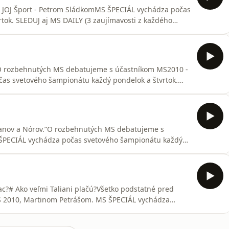
JOJ Šport - Petrom SládkomMS ŠPECIÁL vychádza počas
tok. SLEDUJ aj MS DAILY (3 zaujímavosti z každého
sieťachSME NA YOUTUBE a všade, kde počúvate
k
O rozbehnutých MS debatujeme s účastníkom MS2010 -
as svetového šampionátu každý pondelok a štvrtok.
ho dňa). Všetko nájdeš na našich sociálnych sieťachSME
y.PRESSko vzniká vďaka @fortuna_sk
úšanov a Nórov.”O rozbehnutých MS debatujeme s
 ŠPECIÁL vychádza počas svetového šampionátu každý
aujímavosti z každého dňa). Všetko nájdeš na našich
 kde počúvate podcasty.PRESSko vzniká vďaka
ac?# Ako veľmi Taliani plačú?Všetko podstatné pred
S 2010, Martinom Petrášom. MS ŠPECIÁL vychádza
a štvrtok. SLEDUJ aj MS DAILY (3 zaujímavosti z
iálnych sieťachSME NA YOUTUBE a všade, kde počúvate