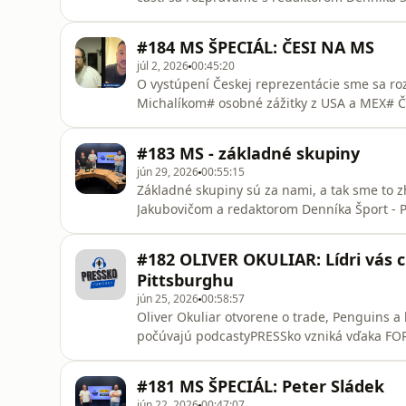
a Andrejom Zvolenským z TV Markíza a relá
počúvajú podcastyPRESSko vzniká vďaka F
#184 MS ŠPECIÁL: ČESI NA MS
júl 2, 2026
00:45:20
O vystúpení Českej reprezentácie sme sa ro
Michalíkom# osobné zážitky z USA a MEX# Čo 
urobia?)SME NA YOUTUBE a všade, kde sa p
#183 MS - základné skupiny
jún 29, 2026
00:55:15
Základné skupiny sú za nami, a tak sme to 
Jakubovičom a redaktorom Denníka Šport -
počúvajú podcastyPRESSko vzniká vďaka FO
Goriffee
#182 OLIVER OKULIAR: Lídri vás c
Pittsburghu
jún 25, 2026
00:58:57
Oliver Okuliar otvorene o trade, Penguins a
počúvajú podcastyPRESSko vzniká vďaka FO
Goriffee
#181 MS ŠPECIÁL: Peter Sládek
jún 22, 2026
00:47:07