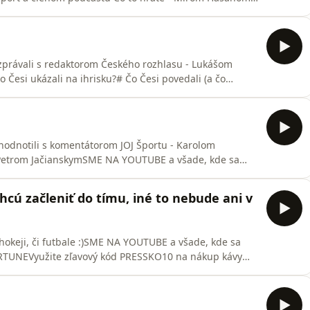
cie Bavme sa o lige.SME NA YOUTUBE a všade, kde sa
ORTUNE
zprávali s redaktorom Českého rozhlasu - Lukášom
Česi ukázali na ihrisku?# Čo Česi povedali (a čo
očúvajú podcastyPRESSko vzniká vďaka FORTUNE
zhodnotili s komentátorom JOJ Športu - Karolom
 Petrom JačianskymSME NA YOUTUBE a všade, kde sa
RTUNEVyužite zľavový kód PRESSKO10 na nákup kávy
hcú začleniť do tímu, iné to nebude ani v
 hokeji, či futbale :)SME NA YOUTUBE a všade, kde sa
RTUNEVyužite zľavový kód PRESSKO10 na nákup kávy