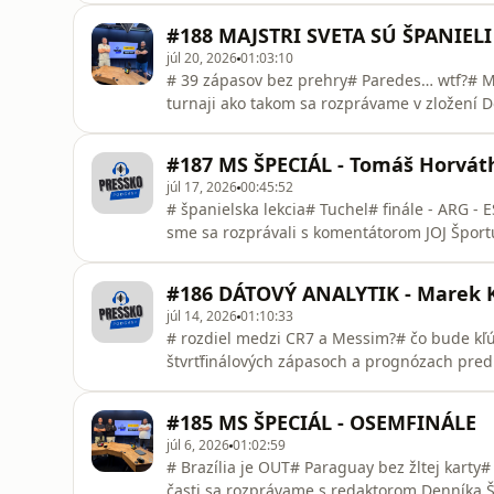
FORTUNE
#188 MAJSTRI SVETA SÚ ŠPANIELI
júl 20, 2026
01:03:10
# 39 zápasov bez prehry# Paredes… wtf?# M
turnaji ako takom sa rozprávame v zložení 
Jačiansky.SME NA YOUTUBE a všade, kde sa
#187 MS ŠPECIÁL - Tomáš Horvát
júl 17, 2026
00:45:52
# španielska lekcia# Tuchel# finále - ARG -
sme sa rozprávali s komentátorom JOJ Špo
sa počúvajú podcastyPRESSko vzniká vďak
#186 DÁTOVÝ ANALYTIK - Marek 
júl 14, 2026
01:10:33
# rozdiel medzi CR7 a Messim?# čo bude kľ
štvrťfinálových zápasoch a prognózach pre
analytikom Marekom Kabátom SME NA YOUTU
vďaka FORTUNE
#185 MS ŠPECIÁL - OSEMFINÁLE
júl 6, 2026
01:02:59
# Brazília je OUT# Paraguay bez žltej karty
časti sa rozprávame s redaktorom Denníka 