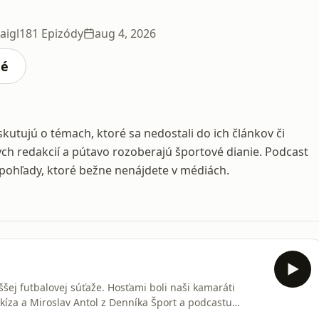
aigl
181 Epizódy
aug 4, 2026
né
kutujú o témach, ktoré sa nedostali do ich článkov či
ych redakcií a pútavo rozoberajú športové dianie. Podcast
a pohľady, ktoré bežne nenájdete v médiách.
šej futbalovej súťaže. Hosťami boli naši kamaráti
kíza a Miroslav Antol z Denníka Šport a podcastu
 kde sa počúvajú podcastyPRESSko vznikpá vďaka