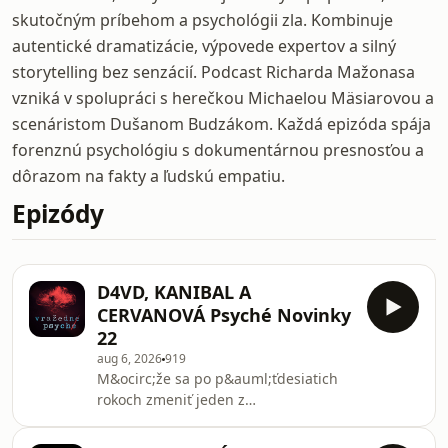
skutočným príbehom a psychológii zla. Kombinuje
autentické dramatizácie, výpovede expertov a silný
storytelling bez senzácií. Podcast Richarda Mažonasa
vzniká v spolupráci s herečkou Michaelou Mäsiarovou a
scenáristom Dušanom Budzákom. Každá epizóda spája
forenznú psychológiu s dokumentárnou presnosťou a
dôrazom na fakty a ľudskú empatiu.
Epizódy
D4VD, KANIBAL A
CERVANOVÁ Psyché Novinky
22
aug 6, 2026
919
M&ocirc;že sa po p&auml;ťdesiatich
rokoch zmeniť jeden z
najzn&aacute;mej&scaron;&iacute;ch
slovensk&yacute;ch pr&iacute;padov?