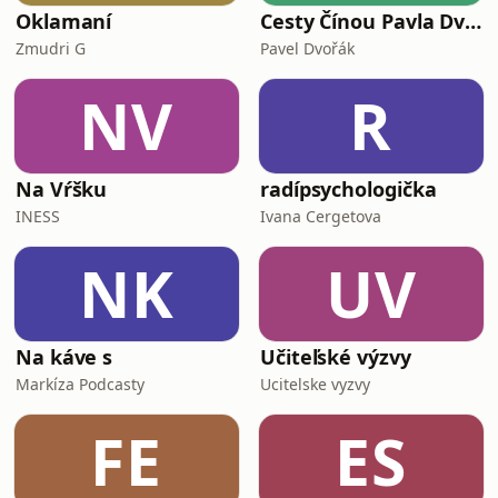
Oklamaní
Cesty Čínou Pavla Dvořáka
Zmudri G
Pavel Dvořák
NV
R
Na Vŕšku
radípsychologička
INESS
Ivana Cergetova
NK
UV
Na káve s
Učiteľské výzvy
Markíza Podcasty
Ucitelske vyzvy
FE
ES