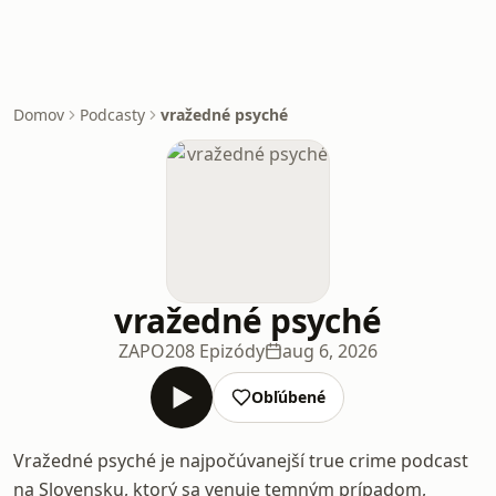
Domov
Podcasty
vražedné psyché
vražedné psyché
ZAPO
208 Epizódy
aug 6, 2026
Obľúbené
Vražedné psyché je najpočúvanejší true crime podcast
na Slovensku, ktorý sa venuje temným prípadom,