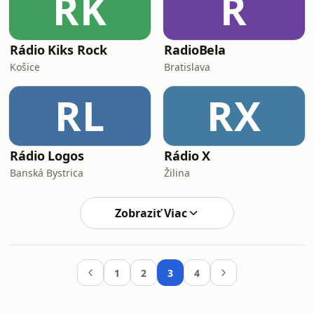
RK
R
Rádio Kiks Rock
RadioBela
Košice
Bratislava
RL
RX
Rádio Logos
Rádio X
Banská Bystrica
Žilina
Zobraziť Viac
1
2
3
4