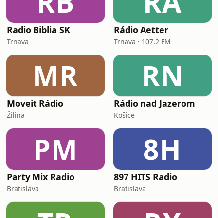
RB
RA
Radio Biblia SK
Rádio Aetter
Trnava
Trnava · 107.2 FM
MR
RN
Moveit Rádio
Rádio nad Jazerom
Žilina
Košice
PM
8H
Party Mix Radio
897 HITS Radio
Bratislava
Bratislava