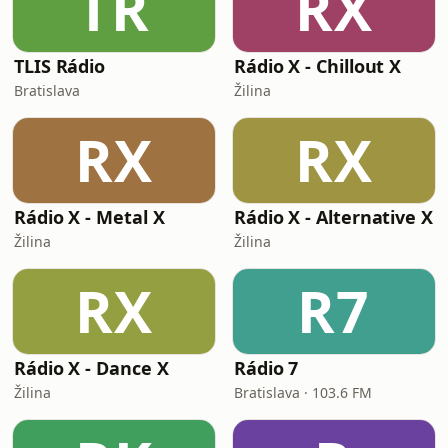
TR
RX
TLIS Rádio
Rádio X - Chillout X
Bratislava
Žilina
RX
RX
Rádio X - Metal X
Rádio X - Alternative X
Žilina
Žilina
RX
R7
Rádio X - Dance X
Rádio 7
Žilina
Bratislava · 103.6 FM