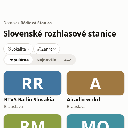
Domov
Rádiová Stanica
Slovenské rozhlasové stanice
Lokalita
Žánre
Populárne
Najnovšie
A–Z
RR
A
RTVS Radio Slovakia Int.
Airadio.wolrd
Bratislava
Bratislava
RM
MO