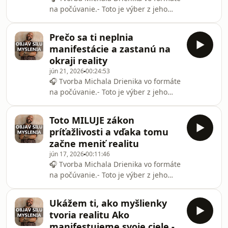
manifestácie?- Stiahni si vizualizačnú
na počúvanie.- Toto je výber z jeho
nahrávku budúcnosti ZADARMO, ktorá
YouTube videí, spracovaný ako
ti pomôže nasmerovať energiu tým
podcastová knižnica. Ak chcete vidieť
správnym smero
Prečo sa ti neplnia
aj obraz, vizualizácie či bonusový
manifestácie a zastanú na
obsah, hľadajte Michal Drienik priamo
okraji reality
na YouTube.🧭 Chceš zmeniť realitu,
jún 21, 2026
00:24:53
ovládnuť myseľ a objaviť silu
🎧 Tvorba Michala Drienika vo formáte
manifestácie?- Stiahni si vizualizačnú
na počúvanie.- Toto je výber z jeho
nahrávku budúcnosti ZADARMO, ktorá
YouTube videí, spracovaný ako
ti pomôže nasmerovať energiu tým
podcastová knižnica. Ak chcete vidieť
správnym smero
Toto MILUJE zákon
aj obraz, vizualizácie či bonusový
príťažlivosti a vďaka tomu
obsah, hľadajte Michal Drienik priamo
začne meniť realitu
na YouTube.🧭 Chceš zmeniť realitu,
jún 17, 2026
00:11:46
ovládnuť myseľ a objaviť silu
🎧 Tvorba Michala Drienika vo formáte
manifestácie?- Stiahni si vizualizačnú
na počúvanie.- Toto je výber z jeho
nahrávku budúcnosti ZADARMO, ktorá
YouTube videí, spracovaný ako
ti pomôže nasmerovať energiu tým
podcastová knižnica. Ak chcete vidieť
správnym smero
Ukážem ti, ako myšlienky
aj obraz, vizualizácie či bonusový
tvoria realitu Ako
obsah, hľadajte Michal Drienik priamo
manifestujeme svoje ciele -