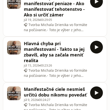
manifestovať peniaze - Ako
obsah, hľadajte Michal Drienik priamo
manifestovať tehotenstvo -
na YouTube.🧭 Chceš zmeniť realitu,
Ako si určiť zámer
ovládnuť myseľ a objaviť silu
júl 19, 2026
00:29:05
manifestácie?- Stiahni si vizualizačnú
🎧 Tvorba Michala Drienika vo formáte
nahrávku budúcnosti ZADARMO, ktorá
na počúvanie.- Toto je výber z jeho
ti pomôže nasmerovať energiu tým
YouTube videí, spracovaný ako
správnym smero
podcastová knižnica. Ak chcete vidieť
Hlavná chyba pri
aj obraz, vizualizácie či bonusový
manifestovaní - Takto sa jej
obsah, hľadajte Michal Drienik priamo
zbavíš, aby sa začala meniť
na YouTube.🧭 Chceš zmeniť realitu,
realita
ovládnuť myseľ a objaviť silu
júl 15, 2026
00:23:26
manifestácie?- Stiahni si vizualizačnú
🎧 Tvorba Michala Drienika vo formáte
nahrávku budúcnosti ZADARMO, ktorá
na počúvanie.- Toto je výber z jeho
ti pomôže nasmerovať energiu tým
YouTube videí, spracovaný ako
správnym smero
podcastová knižnica. Ak chcete vidieť
Manifestačné ciele nesmieš
aj obraz, vizualizácie či bonusový
určitú dobu nikomu povedať
obsah, hľadajte Michal Drienik priamo
júl 9, 2026
00:24:27
na YouTube.🧭 Chceš zmeniť realitu,
🎧 Tvorba Michala Drienika vo formáte
ovládnuť myseľ a objaviť silu
na počúvanie.- Toto je výber z jeho