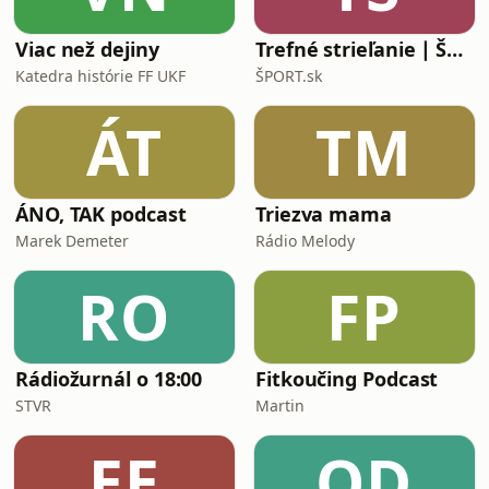
Viac než dejiny
Trefné strieľanie ∣ ŠPORT.sk
Katedra histórie FF UKF
ŠPORT.sk
ÁT
TM
ÁNO, TAK podcast
Triezva mama
Marek Demeter
Rádio Melody
RO
FP
Rádiožurnál o 18:00
Fitkoučing Podcast
STVR
Martin
EE
OD