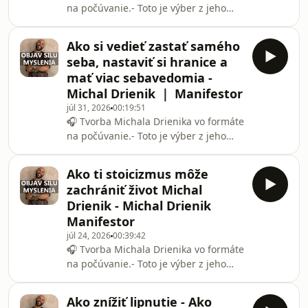
na počúvanie.- Toto je výber z jeho
YouTube videí, spracovaný ako
podcastová knižnica. Ak chcete vidieť
Ako si vedieť zastať samého
aj obraz, vizualizácie či bonusový
seba, nastaviť si hranice a
obsah, hľadajte Michal Drienik priamo
mať viac sebavedomia -
na YouTube.🧭 Chceš zmeniť realitu,
Michal Drienik ｜ Manifestor
ovládnuť myseľ a objaviť silu
júl 31, 2026
00:19:51
manifestácie?- Stiahni si vizualizačnú
🎧 Tvorba Michala Drienika vo formáte
nahrávku budúcnosti ZADARMO, ktorá
na počúvanie.- Toto je výber z jeho
ti pomôže nasmerovať energiu tým
YouTube videí, spracovaný ako
správnym smero
podcastová knižnica. Ak chcete vidieť
Ako ti stoicizmus môže
aj obraz, vizualizácie či bonusový
zachrániť život Michal
obsah, hľadajte Michal Drienik priamo
Drienik - Michal Drienik
na YouTube.🧭 Chceš zmeniť realitu,
Manifestor
ovládnuť myseľ a objaviť silu
júl 24, 2026
00:39:42
manifestácie?- Stiahni si vizualizačnú
🎧 Tvorba Michala Drienika vo formáte
nahrávku budúcnosti ZADARMO, ktorá
na počúvanie.- Toto je výber z jeho
ti pomôže nasmerovať energiu tým
YouTube videí, spracovaný ako
správnym smero
podcastová knižnica. Ak chcete vidieť
Ako znížiť lipnutie - Ako
aj obraz, vizualizácie či bonusový