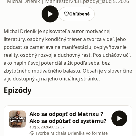
Michal Drienik | Manifestor
243 Epizódy
aug 5, 2026
Obľúbené
Michal Drienik je spisovateľ a autor motivačnej
literatúry, osobný kondičný tréner a tvorca videí. Jeho
podcast sa zameriava na manifestáciu, ovplyvňovanie
reality, osobný rozvoj a duchovný rast. Poslucháčov učí,
ako naplniť svoj potenciál a žiť podľa seba, bez
zbytočného motivačného balastu. Obsah je v slovenčine
a je dostupný aj na jeho oficiálnej stránke.
Epizódy
Ako sa odpojiť od Matrixu？
Ako sa odpútať od systému?
aug 5, 2026
00:32:37
🎧 Tvorba Michala Drienika vo formáte