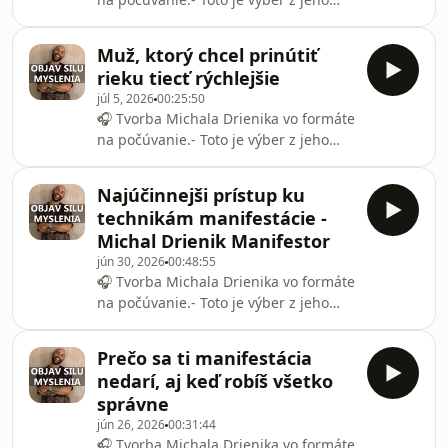
manifestácie?- Stiahni si vizualizačnú
YouTube videí, spracovaný ako
nahrávku budúcnosti ZADARMO, ktorá
podcastová knižnica. Ak chcete vidieť
ti pomôže nasmerovať energiu tým
Muž, ktorý chcel prinútiť
aj obraz, vizualizácie či bonusový
správnym smero
rieku tiecť rýchlejšie
obsah, hľadajte Michal Drienik priamo
júl 5, 2026
00:25:50
na YouTube.🧭 Chceš zmeniť realitu,
🎧 Tvorba Michala Drienika vo formáte
ovládnuť myseľ a objaviť silu
na počúvanie.- Toto je výber z jeho
manifestácie?- Stiahni si vizualizačnú
YouTube videí, spracovaný ako
nahrávku budúcnosti ZADARMO, ktorá
podcastová knižnica. Ak chcete vidieť
ti pomôže nasmerovať energiu tým
Najúčinnejši prístup ku
aj obraz, vizualizácie či bonusový
správnym smero
technikám manifestácie -
obsah, hľadajte Michal Drienik priamo
Michal Drienik Manifestor
na YouTube.🧭 Chceš zmeniť realitu,
jún 30, 2026
00:48:55
ovládnuť myseľ a objaviť silu
🎧 Tvorba Michala Drienika vo formáte
manifestácie?- Stiahni si vizualizačnú
na počúvanie.- Toto je výber z jeho
nahrávku budúcnosti ZADARMO, ktorá
YouTube videí, spracovaný ako
ti pomôže nasmerovať energiu tým
podcastová knižnica. Ak chcete vidieť
správnym smero
Prečo sa ti manifestácia
aj obraz, vizualizácie či bonusový
nedarí, aj keď robíš všetko
obsah, hľadajte Michal Drienik priamo
správne
na YouTube.🧭 Chceš zmeniť realitu,
jún 26, 2026
00:31:44
ovládnuť myseľ a objaviť silu
🎧 Tvorba Michala Drienika vo formáte