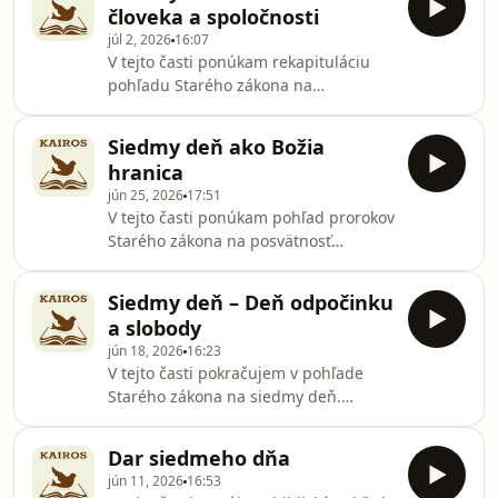
človeka a spoločnosti
júl 2, 2026
16:07
V tejto časti ponúkam rekapituláciu
pohľadu Starého zákona na
posvätnosť siedmeho dňa. Prajem
vám príjemné počúvanie! Hosted on
Siedmy deň ako Božia
Acast. See acast.com/privacy for more
hranica
information.
jún 25, 2026
17:51
V tejto časti ponúkam pohľad prorokov
Starého zákona na posvätnosť
siedmeho dňa. Prajem vám príjemné
počúvanie! Hosted on Acast. See
Siedmy deň – Deň odpočinku
acast.com/privacy for more
a slobody
information.
jún 18, 2026
16:23
V tejto časti pokračujem v pohľade
Starého zákona na siedmy deň.
Prajem vám príjemné počúvanie!
Hosted on Acast. See
Dar siedmeho dňa
acast.com/privacy for more
jún 11, 2026
16:53
information.