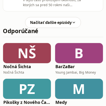
ktorých sa pred 50 rokmi naši
predkovia s odvahou rozhodli sláviť
200 rokov vzniku Spišskej diecézy.
Prajem vám príjemné počúvanie!
Načítať ďalšie epizódy
Hosted on Acast. See
Odporúčané
acast.com/privacy for more
information.
NŠ
B
Nočná Šichta
BarZaBar
Nočná Šichta
Young Jambai, Big Money
PZ
M
Pikošky z Nového Času
Medy