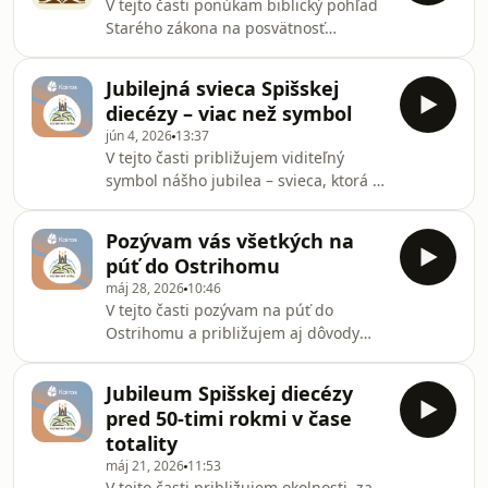
V tejto časti ponúkam biblický pohľad
Starého zákona na posvätnosť
siedmeho dňa. Prajem vám príjemné
počúvanie! Hosted on Acast. See
Jubilejná svieca Spišskej
acast.com/privacy for more
diecézy – viac než symbol
information.
jún 4, 2026
13:37
V tejto časti približujem viditeľný
symbol nášho jubilea – svieca, ktorá je
v každom našom chráme. Prajem vám
príjemné počúvanie! Hosted on Acast.
Pozývam vás všetkých na
See acast.com/privacy for more
púť do Ostrihomu
information.
máj 28, 2026
10:46
V tejto časti pozývam na púť do
Ostrihomu a približujem aj dôvody
tejto púte. Prajem vám príjemné
počúvanie! Hosted on Acast. See
Jubileum Spišskej diecézy
acast.com/privacy for more
pred 50-timi rokmi v čase
information.
totality
máj 21, 2026
11:53
V tejto časti približujem okolnosti, za