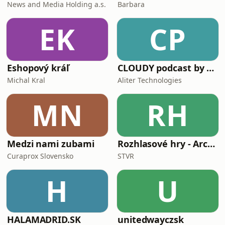
News and Media Holding a.s.
Barbara
EK
CP
Eshopový kráľ
CLOUDY podcast by Aliter Technologies
Michal Kral
Aliter Technologies
MN
RH
Medzi nami zubami
Rozhlasové hry - Archív extra
Curaprox Slovensko
STVR
H
U
HALAMADRID.SK
unitedwayczsk