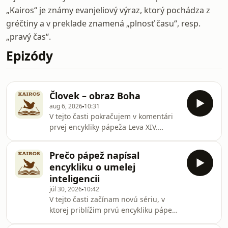
„Kairos“ je známy evanjeliový výraz, ktorý pochádza z
gréčtiny a v preklade znamená „plnosť času“, resp.
„pravý čas“.
Epizódy
Človek – obraz Boha
aug 6, 2026
10:31
V tejto časti pokračujem v komentári
prvej encykliky pápeža Leva XIV.
Prajem vám príjemné počúvanie!
Hosted on Acast. See
Prečo pápež napísal
acast.com/privacy for more
encykliku o umelej
information.
inteligencii
júl 30, 2026
10:42
V tejto časti začínam novú sériu, v
ktorej priblížim prvú encykliku pápeža
Leva XIV. Prajem vám príjemné