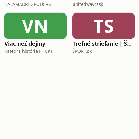
HALAMADRID PODCAST
unitedwayczsk
VN
TS
Viac než dejiny
Trefné strieľanie ∣ ŠPORT.sk
Katedra histórie FF UKF
ŠPORT.sk