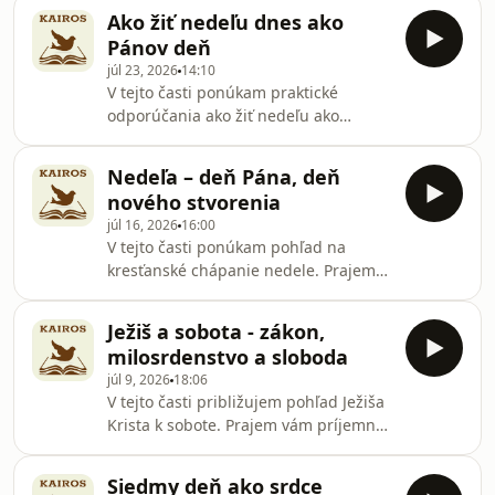
počúvanie! Hosted on Acast. See
Ako žiť nedeľu dnes ako
acast.com/privacy for more
Pánov deň
information.
júl 23, 2026
14:10
V tejto časti ponúkam praktické
odporúčania ako žiť nedeľu ako
posvätný deň v dnešnej dobe. Prajem
vám príjemné počúvanie! Hosted on
Nedeľa – deň Pána, deň
Acast. See acast.com/privacy for more
nového stvorenia
information.
júl 16, 2026
16:00
V tejto časti ponúkam pohľad na
kresťanské chápanie nedele. Prajem
vám príjemné počúvanie! Hosted on
Acast. See acast.com/privacy for more
Ježiš a sobota - zákon,
information.
milosrdenstvo a sloboda
júl 9, 2026
18:06
V tejto časti približujem pohľad Ježiša
Krista k sobote. Prajem vám príjemné
počúvanie! Hosted on Acast. See
acast.com/privacy for more
Siedmy deň ako srdce
information.