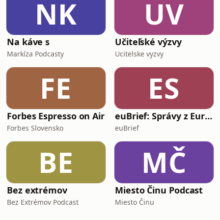
NK
UV
Na káve s
Učiteľské výzvy
Markíza Podcasty
Ucitelske vyzvy
FE
ES
Forbes Espresso on Air
euBrief: Správy z Európskej únie
Forbes Slovensko
euBrief
BE
MČ
Bez extrémov
Miesto Činu Podcast
Bez Extrémov Podcast
Miesto Činu