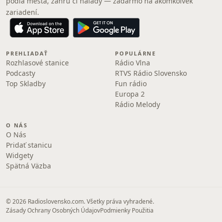
podľa mesta, žánru či nálady — zadarmo na akomkoľvek
zariadení.
PREHLIADAŤ
POPULÁRNE
Rozhlasové stanice
Rádio Vlna
Podcasty
RTVS Rádio Slovensko
Top Skladby
Fun rádio
Europa 2
Rádio Melody
O NÁS
O Nás
Pridať stanicu
Widgety
Spätná Väzba
© 2026 Radioslovensko.com. Všetky práva vyhradené.
Zásady Ochrany Osobných Údajov
Podmienky Použitia