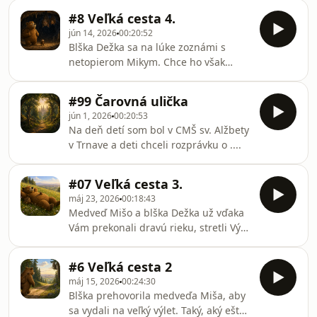
vašom hlasovaní? Počúvajte...
#8 Veľká cesta 4.
jún 14, 2026
00:20:52
Blška Dežka sa na lúke zoznámi s
netopierom Mikym. Chce ho však
zoznámiť aj s medveďom Mišom. Ten
však tuho spí. Vy ste v hlasovaní
#99 Čarovná ulička
rozhodli, že ... ako to bude
jún 1, 2026
00:20:53
pokračovať? Počúvajte.
Na deň detí som bol v CMŠ sv. Alžbety
v Trnave a deti chceli rozprávku o ....
#07 Veľká cesta 3.
máj 23, 2026
00:18:43
Medveď Mišo a blška Dežka už vďaka
Vám prekonali dravú rieku, stretli Výra
Sklaného a ten ...ako dopadlo vaše
hlasovanie? Veď počúvajte.
#6 Veľká cesta 2
máj 15, 2026
00:24:30
Blška prehovorila medveďa Miša, aby
sa vydali na veľký výlet. Taký, aký ešte