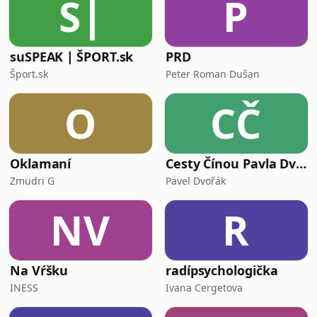
S∣
P
suSPEAK ∣ ŠPORT.sk
PRD
Šport.sk
Peter Roman Dušan
O
CČ
Oklamaní
Cesty Čínou Pavla Dvořáka
Zmudri G
Pavel Dvořák
NV
R
Na Vŕšku
radípsychologička
INESS
Ivana Cergetova