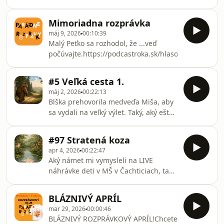
nikdy nikto v lese neurobil. Mišo
súhlasil. Prišli však k dravej rieke a
Mimoriadna rozprávka
nevedeli, ako sa cez ňu bezpečne
máj 9, 2026
00:10:39
dostať...Nová séria rozprávok na
Malý Peťko sa rozhodol, že ...veď
pokračovanie, kde vy určujete, ako má
počúvajte.https://podcastroka.sk/hlasovanie/
rozprávka pokračovať. Hlasujte v
ankete pod rozprávkou.
#5 Veľká cesta 1.
máj 2, 2026
00:22:13
Blška prehovorila medveďa Miša, aby
sa vydali na veľký výlet. Taký, aký ešte
nikdy nikto v lese neurobil. Mišo
súhlasil...Nová séria rozprávok na
#97 Stratená koza
pokračovanie, kde vy určujete, ako má
apr 4, 2026
00:22:47
rozprávka pokračovať. Hlasujte v
Aký námet mi vymysleli na LIVE
ankete pod rozprávkou.
náhrávke deti v MŠ v Čachticiach, tak
to počúvajte...Predplatné vám
odomkne prístup k aktuálne 127
BLÁZNIVÝ APRÍL
rozprávkam.Zvýhodnené ROČNÉ
mar 29, 2026
00:00:46
predplatné (výhodnejšie ako
BLÁZNIVÝ ROZPRÁVKOVÝ APRÍL!Chcete
mesačné):