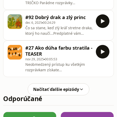
TRIČKO Parádne rozprávky
https://www.paypal.com/ncp/payment/TG5FEEGGV6
ZADARMO? A k tomu aj 2 MESIACE
PREDPLATNÉHO ZDARMA?Objednajte
#92 Dobrý drak a zlý princ
si TERAZ ročné predplatné, ale
dec 6, 2025
00:24:29
zaplatíte len za 10 mesiacov a k tomu
Čo sa stane, keď zlý kráľ stretne draka,
dostanete TRIČKO Parádnych
ktorý ho naučí...Predplatné vám
rozprávok ZDARMA!VIAC TU:
odomkne prístup k aktuálne 127
https://www.paypal.com/ncp/payment/TG5FEEGGV6
rozprávkam.Zvýhodnené ROČNÉ
LEN DO 15.4.2026!!!Časté
#27 Ako dúha farbu stratila -
predplatné (výhodnejšie ako
otázky:1.predplatné na Herohero viete
TEASER
mesačné):
počúvať aj na Spotify, stačí si spárovať
nov 29, 2025
00:05:53
https://www.paypal.com/ncp/payment/TG5FEEGGV6
Neobmedzený prístup ku všetkým
rozprávkam získate
tu:https://creators.spotify.com/pod/profile/peter-
geck/subscribe alebo
https://herohero.co/paradnerozpravky/subscribeZ
Načítať ďalšie epizódy
Ročné predplatné (výhodnejšie ako
Odporúčané
mesačné):
https://www.paypal.com/ncp/payment/TG5FEEGGV6