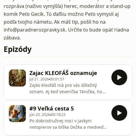
rozpráva (naživo vymýšľa) herec, moderátor a stand-up
komik Peťo Gecík. Tú ďaľšiu možno Peťo vymyslí aj
podľa tvojho námetu. Ak máš tip, pošli ho na
info@paradnerozpravky.sk. Určite to bude opäť riadna
zábava.
Epizódy
Zajac KLEOFÁŠ oznamuje
júl 21, 2026
00:01:57
Zajko Kleofáš má pre vás dôležitý
oznam. Aj keď veverička Tánička, ho
asi nepočula...viac na
https://www.paradnerozpravky.sk/aplikacia/
#9 Veľká cesta 5
jún 20, 2026
00:18:23
Po dobrodružnej noci v jaskyni
netopierov sa blška Dežka a medveď
Mišo rozhodli navštíviť...čo vyhralo vo