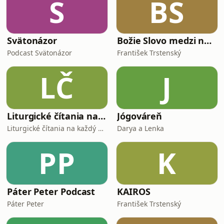
S
BS
Svätonázor
Božie Slovo medzi nami
Podcast Svätonázor
František Trstenský
LČ
J
Liturgické čítania na každý deň
Jógováreň
Liturgické čítania na každý deň z rímskokatolíckeho liturgického kalendára. Tento podcast pre vás čítajú študenti a členovia tímu Kolégia Antona Neuwirtha.
Darya a Lenka
PP
K
Páter Peter Podcast
KAIROS
Páter Peter
František Trstenský