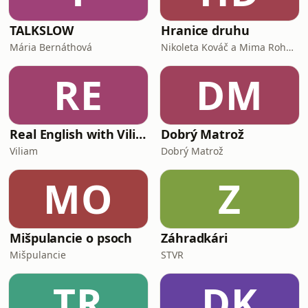
TALKSLOW
Hranice druhu
Mária Bernáthová
Nikoleta Kováč a Mima Roháčová
RE
DM
Real English with Viliam
Dobrý Matrož
Viliam
Dobrý Matrož
MO
Z
Mišpulancie o psoch
Záhradkári
Mišpulancie
STVR
TR
DK