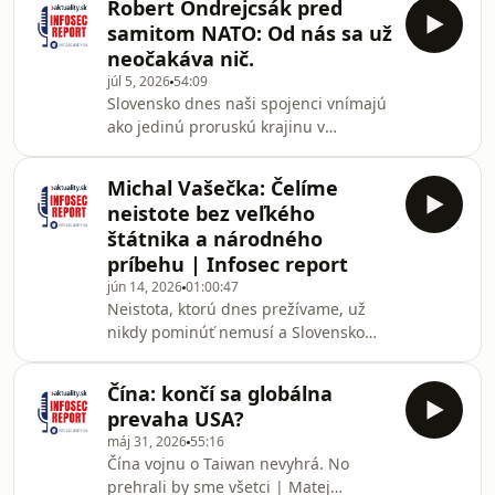
Robert Ondrejcsák pred
priemysle a politickej vôli. Rusko bude
samitom NATO: Od nás sa už
čoraz agresívnejšie testovať naše
neočakáva nič.
slabiny, no väčšina kritickej
júl 5, 2026
54:09
infraštruktúry zostáva v súkromných
Slovensko dnes naši spojenci vnímajú
rukách bez dostatočnej koordinácie so
ako jedinú proruskú krajinu v
štátom. Ukrajina sa z prijímateľa
Európskej únii a v diskusii o
pomoci stala poskytovateľom
bezpečnosti starého kontinentu nemá
európskej bezpečnosti a b
Michal Vašečka: Čelíme
žiadnu vážnosť. Bezpečnostný expert,
neistote bez veľkého
bývalý veľvyslanec vo Veľkej Británii a
štátnika a národného
dvojnásobný štátny tajomník
príbehu | Infosec report
Ministerstva obrany Robert
jún 14, 2026
01:00:47
Ondrejcsák upozorňuje, že nás to už
Neistota, ktorú dnes prežívame, už
teraz stojí zahraničné investície a
nikdy pominúť nemusí a Slovensko
vlastnú budúcnosť.Pár dní pred
musí neistej budúcnosti čeliť bez
samitom NATO v Ankare hovoríme o
jediného štátnika a silného
Čína: končí sa globálna
národného príbehu. Liberálna
prevaha USA?
demokracia sa rúca, ako starý dom,
máj 31, 2026
55:16
ktorý sme sa rozhodli neudržiavať.V
Čína vojnu o Taiwan nevyhrá. No
epizóde sa dozviete, prečo algoritmy
prehrali by sme všetci | Matej
sociálnych sietí podmývajú dôveru,