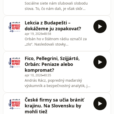
Sociálne siete nám sľubovali slobodu
prečo Európa urýchlene zbrojí a stavia
slova. To, čo nám dali, je však skôr
vlastný plán B – a prečo Slovensko v
priestor, kde najhlasnejším hejterom
tejto rovnici zatiaľ chýba.🎙️Moderátor:
umelo zvyšujú dosah a odkiaľ preto
Victor Breiner
Lekcia z Budapešti –
slušní diskutéri radšej
dokážeme ju zopakovať?
odchádzajú.Keď nenávisť voči
apr 19, 2026
48:58
utekajúcim ukrajinským civilistom
Orbán ho v štátnom rádiu označil za
zaplavila slovenský Facebook, štyria
„zlo“. Nasledovali stovky
kamaráti sa rozhodli, že to nenechajú
nepriateľských článkov a vyhrážky
len tak. Začali budovať technológiu,
smrťou jemu aj jeho rodine. Péter
ktorá dnes funguje v štrnástich
Fico, Pellegrini, Szijjártó,
Krekó, ekonóm a sociálny psychológ,
jazykoch a ďaleko za hr
Orbán: Peniaze alebo
riaditeľ budapeštianskeho think-tanku
kompromat?
Political Capital, habilitovaný docent
apr 10, 2026
40:35
na Univerzite Eötvösa Loránda a
András Rácz, popredný maďarský
senior fellow washingtonského Centra
výskumník a bezpečnostný analytik, je
pre európsku politickú analýzu (CEPA),
hosťom Victora Breinera v novej
v rozhovore s Victorom Breinerom
epizóde podcastu Infosec Report.
vysvetľuje, preč
České firmy sa učia brániť
Spoločne hovoria o odpočutých
krajinu. Na Slovensku by
telefonátoch maďarského ministra
mohli tiež
zahraničných vecí Szijjártóa s