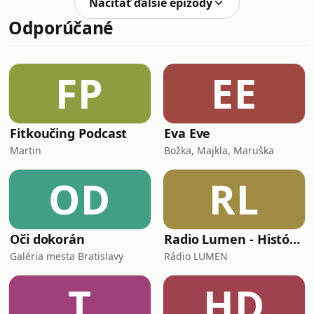
Načítať ďalšie epizódy
republiky Martin Sklenár hodnotí
Odporúčané
dôvody, dopady a význam tejto
udalosti pre svet aj Slovensko.Prečo sa
Spojené štáty a Izrael rozhodli pre
priamy vojenský úder na Irán?
FP
EE
Prestalo medzinárodné právo platiť
úplne? Kde končí legitímny bezpe
Fitkoučing Podcast
Eva Eve
Martin
Božka, Majkla, Maruška
OD
RL
Oči dokorán
Radio Lumen - História a my
Galéria mesta Bratislavy
Rádio LUMEN
T
HD