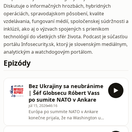
Diskutuje o informačných hrozbách, hybridných
operáciách, spravodajskom pôsobení, kvalite
vzdelávania, fungovaní médií, spoločenskej súdržnosti a
inklúzii, ako aj o výzvach spojených s prienikom
technológií do všetkých sfér života. Podcast je súčasťou
portálu Infosecurity.sk, ktorý je slovenským mediálnym,
analytickým a watchdogovým portálom.
Epizódy
Bez Ukrajiny sa neubránime
| Šéf Globsecu Róbert Vass
po sumite NATO v Ankare
júl 15, 2026
46:16
Európa po summite NATO v Ankare
konečne prijala, že na Washington už
nemôže čakať a vlastnú obranu musí
postaviť na vyšších výdavkoch,