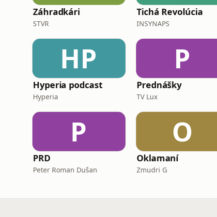
Záhradkári
Tichá Revolúcia
STVR
INSYNAPS
HP
P
Hyperia podcast
Prednášky
Hyperia
TV Lux
P
O
PRD
Oklamaní
Peter Roman Dušan
Zmudri G