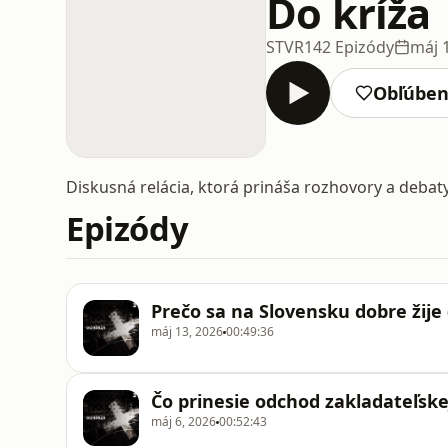
Do kríža
STVR
142 Epizódy
máj 
Obľúbe
Diskusná relácia, ktorá prináša rozhovory a debat
Epizódy
Prečo sa na Slovensku dobre žije 
máj 13, 2026
00:49:36
Čo prinesie odchod zakladateľskej
máj 6, 2026
00:52:43