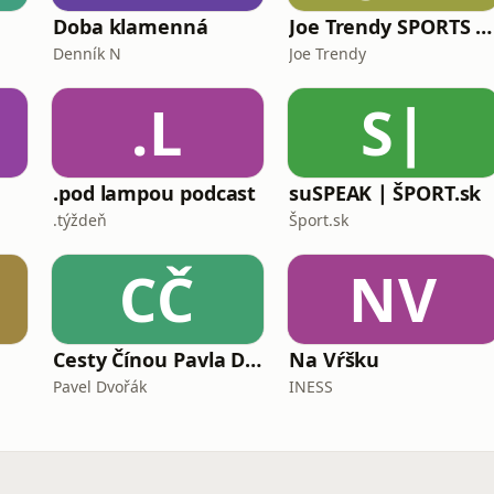
Doba klamenná
Joe Trendy SPORTS podcast
Denník N
Joe Trendy
.L
S∣
.pod lampou podcast
suSPEAK ∣ ŠPORT.sk
.týždeň
Šport.sk
CČ
NV
Cesty Čínou Pavla Dvořáka
Na Vŕšku
Pavel Dvořák
INESS