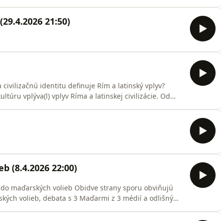
(29.4.2026 21:50)
ivilizačnú identitu definuje Rím a latinský vplyv?
túru vplýva(l) vplyv Ríma a latinskej civilizácie. Od
 latinčinu, ako veľmi nás ovplyvnil a poznačil rímsky
deň potom, ako si každý rok 21. apríla pripomíname
b (8.4.2026 22:00)
 do maďarských volieb Obidve strany sporu obviňujú
ských volieb, debata s 3 Maďarmi z 3 médií a odlišnými
ia: Daniel Déme (Nadácia priateľov Maďarska), Zsolt