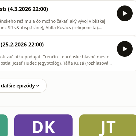
ti (4.3.2026 22:00)
ránskeho režimu a čo možno čakať, aký vývoj v blízkej
nec SR v&nbsp;Iráne), Atilla Kovács (religionista),
úci na Slovensku)
25.2.2026 22:00)
osti začiatku podujatí Trenčín - európske hlavné mesto
osti a predseda Spolku V. Zamarovského)
 ďalšie epizódy
DK
JT