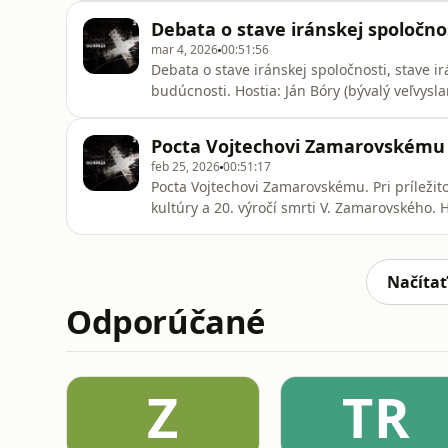
Debata o stave iránskej spoločnos
mar 4, 2026
00:51:56
Debata o stave iránskej spoločnosti, stave i
budúcnosti. Hostia: Ján Bóry (bývalý veľvysla
Morteza Hassanzadeh (podnikateľ, Iránec žij
Pocta Vojtechovi Zamarovskému (
feb 25, 2026
00:51:17
Pocta Vojtechovi Zamarovskému. Pri príležit
kultúry a 20. výročí smrti V. Zamarovského. Hostia: Jozef Hudec (egyptológ), Táňa Kusá (rozhlasová
redaktorka), Július Bruna (správca pozostal
Načítať
Odporúčané
Z
TR