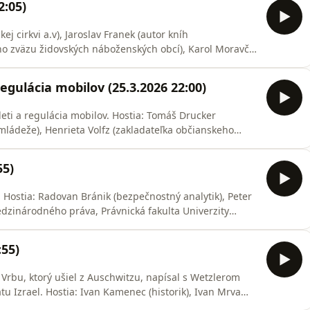
2:05)
ej cirkvi a.v), Jaroslav Franek (autor kníh
regulácia mobilov (25.3.2026 22:00)
ia mobilov. Hostia: Tomáš Drucker
mládeže), Henrieta Volfz (zakladateľka občianskeho
55)
er
dzinárodného práva, Právnická fakulta Univerzity
:55)
 Vrbu, ktorý ušiel z Auschwitzu, napísal s Wetzlerom
tu Izrael. Hostia: Ivan Kamenec (historik), Ivan Mrva
áva)