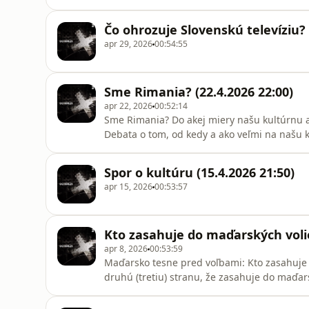
Čo ohrozuje Slovenskú televíziu? 
apr 29, 2026
00:54:55
Sme Rimania? (22.4.2026 22:00)
apr 22, 2026
00:52:14
Sme Rimania? Do akej miery našu kultúrnu a c
Debata o tom, od kedy a ako veľmi na našu kul
archeológie, cez právo, moc, literatúru až po
vplyv. Relácia sa bude vysielať 22. apríla, 
Spor o kultúru (15.4.2026 21:50)
Natale di Ro
apr 15, 2026
00:53:57
Kto zasahuje do maďarských volie
apr 8, 2026
00:53:59
Maďarsko tesne pred voľbami: Kto zasahuje
druhú (tretiu) stranu, že zasahuje do maďar
pohľadmi na to, čo sa v Maďarsku deje. Host
Király (novinár), Géza Tokár (novinár)