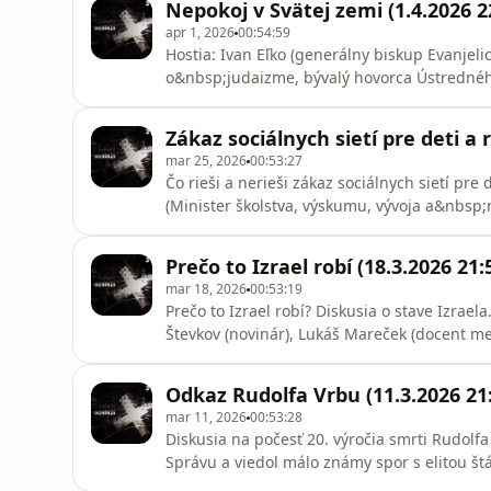
Nepokoj v Svätej zemi (1.4.2026 2
apr 1, 2026
00:54:59
Hostia: Ivan Eľko (generálny biskup Evanjelick
o&nbsp;judaizme, bývalý hovorca Ústredného zväzu židovských náboženských obcí), Karol Moravčík
(katolícky kňaz)
Zákaz sociálnych sietí pre deti a 
mar 25, 2026
00:53:27
Čo rieši a nerieši zákaz sociálnych sietí pre deti a regulác
(Minister školstva, výskumu, vývoja a&nbsp;
združenie OFFline), Jan Vobořil (advokát)
Prečo to Izrael robí (18.3.2026 21:
mar 18, 2026
00:53:19
Prečo to Izrael robí? Diskusia o stave Izraela. Hostia: Radovan Bránik (bezpečnostný analytik), Pet
Števkov (novinár), Lukáš Mareček (docent me
Komenského v&nbsp;Bratislave)
Odkaz Rudolfa Vrbu (11.3.2026 21
mar 11, 2026
00:53:28
Diskusia na počesť 20. výročia smrti Rudolfa
Správu a viedol málo známy spor s elitou štá
(historik), Jozef Paštéka (scenárista filmu Spr