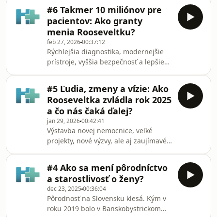
injekcie na chudnutie. Sú riešením
#6 Takmer 10 miliónov pre
alebo len ďalším trendom? Zmenšený
pacientov: Ako granty
žalúdok nie je zázrak. Bariatrická
menia Rooseveltku?
operácia pomôže, no návyky za vás
feb 27, 2026
00:37:12
nezmení. Každý rok pribúdajú tisíce
Rýchlejšia diagnostika, modernejšie
pacientov s rakovinou hrubého čreva.
prístroje, vyššia bezpečnosť a lepšie
Čo rozhoduje o prežití? Prevencia,
prostredie pre liečbu aj prácu
včasná diagnostika alebo životný štýl?
zdravotníkov. Aj toto získala naša
A kde robíme ako
#5 Ľudia, zmeny a vízie: Ako
nemocnica vďaka externým zdrojom z
Rooseveltka zvládla rok 2025
grantov, eurofondov a
a čo nás čaká ďalej?
medzinárodných projektov.V praxi sa
jan 29, 2026
00:42:41
podarilo spustiť výstavbu novej
Výstavba novej nemocnice, veľké
nemocnice, zrekonštruovať
projekty, nové výzvy, ale aj zaujímavé
psychiatrickú kliniku či vybudovať
príležitosti. Aj o tomto bol vlaňajšok.
škôlku pre zamestnancov. Nakúpili
Ako sa s týmito zmenami vyrovnávalo
sme mobilné digitálne röntgeny,
#4 Ako sa mení pôrodníctvo
a stále vyrovnáva vedenie,
sonograf
a starostlivosť o ženy?
zamestnanci a celý tím nemocnice? V
dec 23, 2025
00:36:04
piatej epizóde nášho podcastu sa
Pôrodnosť na Slovensku klesá. Kým v
spolu s riaditeľkou Miriam
roku 2019 bolo v Banskobystrickom
Lapuníkovou a námestníčkou pre