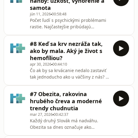
hanby: úzkosť, vyhorenie a
zmenám prispôsobiť jednoduchšie
samota
ako iní?S psychologičkou,
jún 11, 2026
00:58:48
medzinárodne certifikovanou koučkou
Počet ľudí s psychickými problémami
a školiteľkou PhDr. Máriou Ruskovou,
rastie. Najčastejšie pribúdajú
MBA, PCC sa rozprávame o tom, čo sa
úzkostné a depresívne poruchy,
deje v našej hlave, keď sa mení svet
závislosti, demencie či poruchy
okolo nás. Hovoríme o odo
#8 Keď sa krv nezráža tak,
osobnosti u mladých ľudí. Prečo sa to
ako by mala. Aký je život s
deje? Prečo niekto zvládne aj veľmi
hemofíliou?
náročné životné obdobie, zatiaľ čo
apr 30, 2026
00:44:10
iného podobná situácia psychicky
Čo ak by sa krvácanie nedalo zastaviť
zlomí?V novej epizóde podcastu Za
tak jednoducho ako u väčšiny z nás? A
dverami Rooseveltky sa s MUDr.
čo ak by ste si už od detstva museli
Michalom Patarákom, PhD.,
pravidelne pichať liečbu len preto,
prednostom psychiatrickej kliniky, ro
#7 Obezita, rakovina
aby vaše telo fungovalo „bezpečne“?
hrubého čreva a moderné
Na Slovensku žije približne 3 000
trendy chudnutia
pacientov s poruchami zrážania krvi. V
mar 27, 2026
00:42:37
našom centre ich sledujeme približne
Každý druhý Slovák má nadváhu.
200. Pre mnohých z nich je liečba
Obezita sa dnes označuje ako
každodennou realitou. Hemofília je
pandémia 21. storočia. Svet zaplavili
ochorenie, ktoré si väčšina ľudí stál