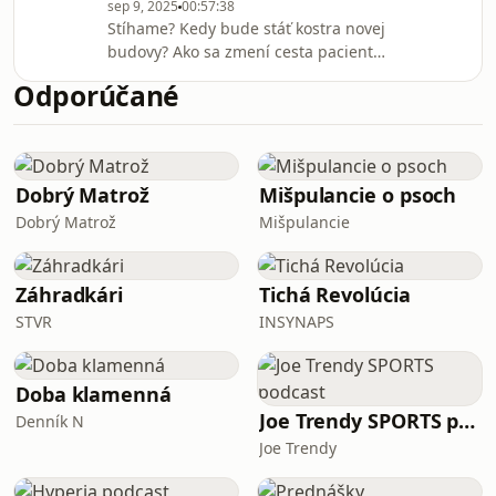
sep 9, 2025
00:57:38
a čo konkrétne klientom ponúka.
Stíhame? Kedy bude stáť kostra novej
Diskutovali sme o jednotlivých
budovy? Ako sa zmení cesta pacienta
balíčkoch – od Vitality, cez
a čo všetko sa modernizuje? Ako to
MitoBalance konzultácie, analýzu
Odporúčané
bude s parkovaním? Aj na tieto otázky
telesného zloženia, až po onko-preh
poznáme odpovede.Prvý diel nášho
podcastu odkrýva zákulisie
najväčšieho zdravotníckeho projektu
na Slovensku – výstavby novej
Dobrý Matrož
Mišpulancie o psoch
Rooseveltovej nemocnice. Spolu s
Dobrý Matrož
Mišpulancie
riaditeľkou nemocnice Miriam
Lapuníkovou a vedúcou Koordinačnej
jednotky Nová nemocnica Janou K
Záhradkári
Tichá Revolúcia
STVR
INSYNAPS
Doba klamenná
Joe Trendy SPORTS podcast
Denník N
Joe Trendy