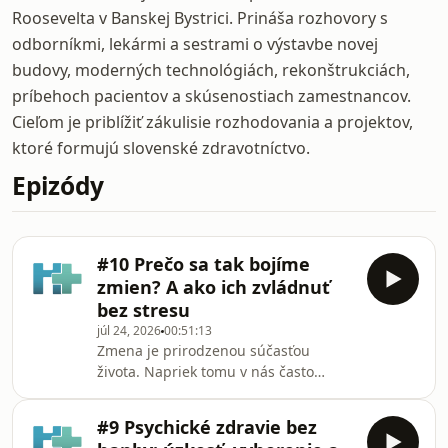
Roosevelta v Banskej Bystrici. Prináša rozhovory s
odborníkmi, lekármi a sestrami o výstavbe novej
budovy, moderných technológiách, rekonštrukciách,
príbehoch pacientov a skúsenostiach zamestnancov.
Cieľom je priblížiť zákulisie rozhodovania a projektov,
ktoré formujú slovenské zdravotníctvo.
Epizódy
#10 Prečo sa tak bojíme
zmien? A ako ich zvládnuť
bez stresu
júl 24, 2026
00:51:13
Zmena je prirodzenou súčasťou
života. Napriek tomu v nás často
vyvoláva strach, neistotu či pocit, že
strácame kontrolu. Prečo je to tak? A
#9 Psychické zdravie bez
prečo sa niektorí ľudia dokážu