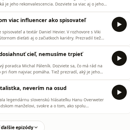
aká je jeho rekonvalescencia. Dozviete sa viac aj o jeho
o tom, kto ho donútil napísať knihu. Reč bola aj o tanci
om viac influencer ako spisovateľ
spisovateľ a textár Daniel Hevier. V rozhovore s Viki
ornom dieťati aj o začiatkoch kariéry. Prezradil tiež
genciu..
dosiahnuť cieľ, nemusíme trpieť
vý poradca Michal Páleník. Dozviete sa, čo má rád na
o pri ňom najviac pomáha. Tiež prezradí, aký je jeho
všetkom zohráva pohyb.
talistka, neverím na osud
ítala legendárnu slovenskú hlásateľku Hanu Overweter
dskom manželovi, svokre a o tom, ako spolu
ôže v jej živote náhoda, ako spomína na svoje
ojimi bývalými kolegami.
 ďalšie epizódy