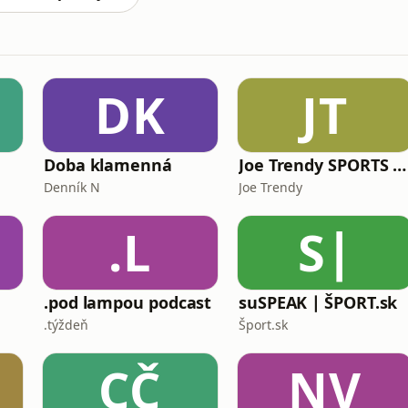
DK
JT
Doba klamenná
Joe Trendy SPORTS podcast
Denník N
Joe Trendy
.L
S∣
.pod lampou podcast
suSPEAK ∣ ŠPORT.sk
.týždeň
Šport.sk
CČ
NV