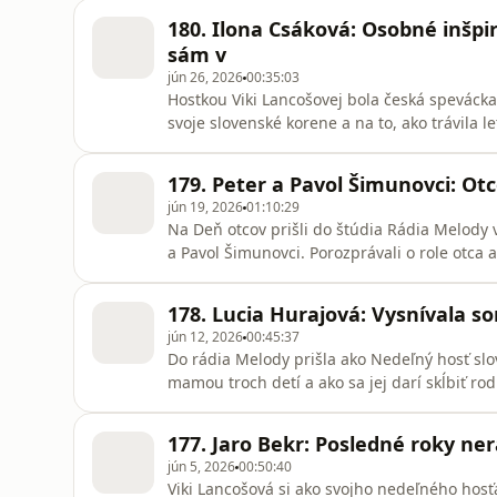
atmosféru Letných shakespearovských slávnos
180. Ilona Csáková: Osobné inšpi
sám v
jún 26, 2026
00:35:03
Hostkou Viki Lancošovej bola česká spevácka
svoje slovenské korene a na to, ako trávila l
speváckych začiatkoch a o tom, čo ju čaká. 
porozprávala o svojom manželovi aj synoch.
179. Peter a Pavol Šimunovci: Ot
jún 19, 2026
01:10:29
Na Deň otcov prišli do štúdia Rádia Melody 
a Pavol Šimunovci. Porozprávali o role otca 
prezradili aj to, aká nálada u nich panovala
škole múzických umení. Dozviete sa tiež viac 
178. Lucia Hurajová: Vysnívala s
divad
jún 12, 2026
00:45:37
Do rádia Melody prišla ako Nedeľný hosť slov
mamou troch detí a ako sa jej darí skĺbiť rod
– koučovaní, a o tom, aká je práca s dospelým
zamestnáva, v akých projektoch ju môžete vi
177. Jaro Bekr: Posledné roky ne
jún 5, 2026
00:50:40
Viki Lancošová si ako svojho nedeľného hosť