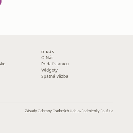
O NÁS
O Nás
sko
Pridať stanicu
Widgety
Spätná Väzba
Zásady Ochrany Osobných Údajov
Podmienky Použitia