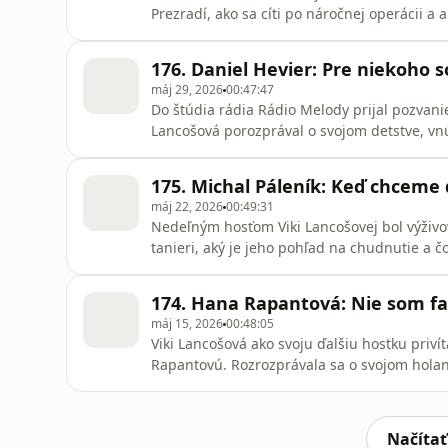
Prezradí, ako sa cíti po náročnej operácii a 
pohľade na rodičovstvo a manželstvo, a tiež 
a o tom, prečo už nevystupuje.
176. Daniel Hevier: Pre niekoho s
máj 29, 2026
00:47:47
Do štúdia rádia Rádio Melody prijal pozvanie 
Lancošová porozprával o svojom detstve, vnút
svoj pohľad na sociálne siete a umelú inteli
175. Michal Páleník: Keď chceme 
máj 22, 2026
00:49:31
Nedeľným hosťom Viki Lancošovej bol výživo
tanieri, aký je jeho pohľad na chudnutie a č
názor na proteín a kreatín a akú úlohu vo 
174. Hana Rapantová: Nie som fa
máj 15, 2026
00:48:05
Viki Lancošová ako svoju ďalšiu hostku priv
Rapantovú. Rozrozprávala sa o svojom holan
komunikujú. Dozviete sa tiež, za čo všetko m
hlásateľské časy a či udržiava kontakt so sv
Načítať