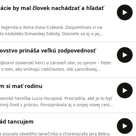
tí a prezradil, čo ho robí šťastným.
rácie by mal človek nachádzať a hľadať
 legenda a ikona Ilona Csáková. Zaspomínala si na
eto neďaleko Rimavskej Soboty. Dozviete sa aj o jej
Nahliadnuť môžete aj do jej súkromia, keďže
covstvo prináša veľkú zodpovednosť
výborní slovenskí herci a zároveň otec so synom – Peter
a o tom, ako vnímajú rodičovstvo. Viki Lancošovej
, keď Pavol oznámil otcovi, že chce študovať na Vysokej
o ich hereckej kariére, či už filmovej, dabingovej alebo
om si mať rodinu
enská herečka Lucia Hurajová. Prezradila, aké je to byť
inný život s prácou. Porozprávala aj o svojej novej ceste
i ľuďmi. Dozviete sa tiež, čo ju aktuálne najviac
dieť a aké je to byť dabingovou herečkou.
rád tancujem
a pozvala skvelého tanečníka a choreografa Jara Bekra.