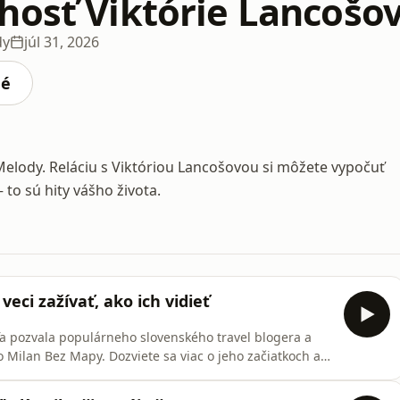
hosť Viktórie Lancošov
dy
júl 31, 2026
né
Melody. Reláciu s Viktóriou Lancošovou si môžete vypočuť
to sú hity vášho života.
eci zažívať, ako ich vidieť
ťa pozvala populárneho slovenského travel blogera a
Milan Bez Mapy. Dozviete sa viac o jeho začiatkoch aj
rajina sa mu navždy vryla do srdca, naopak, ktorá v ňom
e ho inšpiroval film Titanic. Dostanete aj praktický tip,