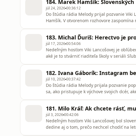
184. Marek Hamšík: Slovenských ľ
ako s
júl 24, 2026
00:36:12
Do štúdia rádia Melody prijal pozvanie Viki
Hamšík. V otvorenom rozhovore zaspomína na
prežíval tohtoročné majstrovstvá sveta a či s
po ukončení profesionálnej kariéry – o tom, a
183. Michal Ďuriš: Herectvo je pr
futbalový dôcho
júl 17, 2026
00:54:06
Nedeľným hosťom Viki Lancošovej je obľúben
aké je to stvárniť riaditeľa školy v seriáli Sľ
dovolenkách, spomienkach na detstvo a letác
zaspomínali aj na legendárnu reláciu Pokušen
182. Ivana Gáborík: Instagram be
kedysi odzneli.
júl 10, 2026
00:37:42
Do štúdia rádia Melody prijala pozvanie pop
sa, ako pristupuje k výchove svojich dcér, ak
o svojom manželovi. Nahliadnete tiež do svet
prežíva chvíle, keď si jej ratolesti vyberajú
181. Milo Kráľ: Ak chcete rásť, m
júl 3, 2026
00:42:06
Nedeľným hosťom Viki Lancošovej bol sloven
dedine aj o tom, prečo nechcel chodiť na let
dôvodoch, prečo sa rozhodol študovať aj réžiu