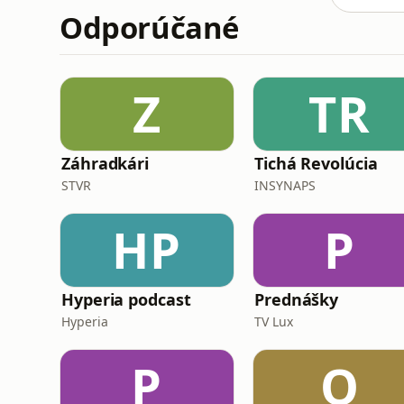
Odporúčané
Z
TR
Záhradkári
Tichá Revolúcia
STVR
INSYNAPS
HP
P
Hyperia podcast
Prednášky
Hyperia
TV Lux
P
O