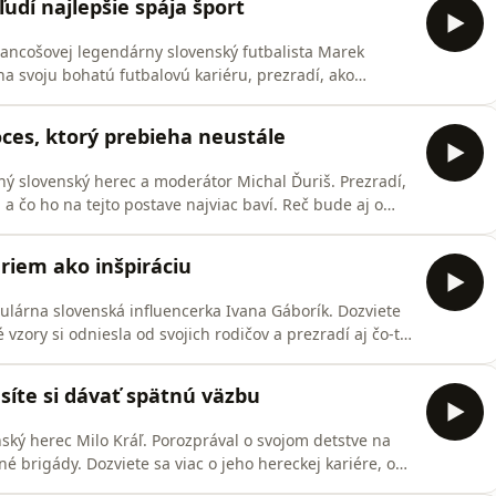
udí najlepšie spája šport
 Lancošovej legendárny slovenský futbalista Marek
 svoju bohatú futbalovú kariéru, prezradí, ako
i nenechal ujsť všetky zápasy. Reč bude aj o jeho živote
ké je striedať úlohu trénera a otca a ako si užíva svoj
oces, ktorý prebieha neustále
ý slovenský herec a moderátor Michal Ďuriš. Prezradí,
ub a čo ho na tejto postave najviac baví. Reč bude aj o
h, ktoré prežíval ako malý chlapec. Spoločne si
ie, pričom Viki ho preverila otázkami, ktoré v nej
riem ako inšpiráciu
ulárna slovenská influencerka Ivana Gáborík. Dozviete
é vzory si odniesla od svojich rodičov a prezradí aj čo-to
a jej sociálnych sietí a prezradí, ako vníma módu či ako
 oblečenie samy. Keďže ju čakajú okrúhle narodeniny,
usíte si dávať spätnú väzbu
ský herec Milo Kráľ. Porozprával o svojom detstve na
né brigády. Dozviete sa viac o jeho hereckej kariére, o
, aj o tom, prečo nechodí na párty. Priblížil tiež