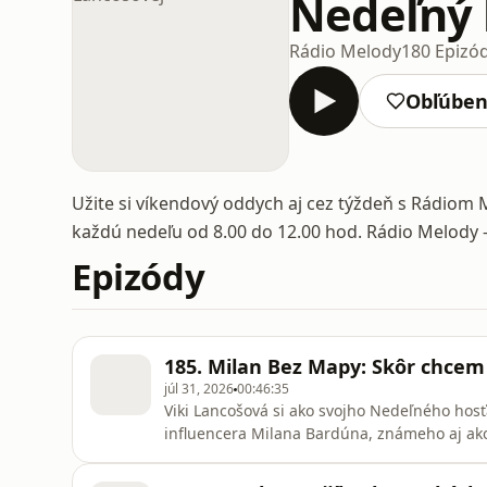
Nedeľný 
Rádio Melody
180 Epizó
Obľúbe
Užite si víkendový oddych aj cez týždeň s Rádiom 
každú nedeľu od 8.00 do 12.00 hod. Rádio Melody – 
Epizódy
185. Milan Bez Mapy: Skôr chcem v
júl 31, 2026
00:46:35
Viki Lancošová si ako svojho Nedeľného hos
influencera Milana Bardúna, známeho aj ako 
vášni pre cestovanie. Prezradí tiež, ktorá k
zanechala trpkú pachuť, a tiež to, k akej cest