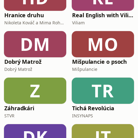
Hranice druhu
Real English with Viliam
Nikoleta Kováč a Mima Roháčová
Viliam
DM
MO
Dobrý Matrož
Mišpulancie o psoch
Dobrý Matrož
Mišpulancie
Z
TR
Záhradkári
Tichá Revolúcia
STVR
INSYNAPS
DK
JT