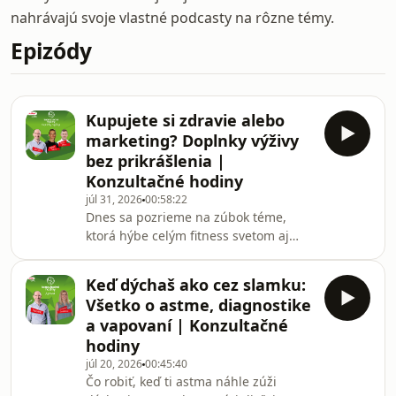
nahrávajú svoje vlastné podcasty na rôzne témy.
Epizódy
Kupujete si zdravie alebo
marketing? Doplnky výživy
bez prikrášlenia |
Konzultačné hodiny
júl 31, 2026
00:58:22
Dnes sa pozrieme na zúbok téme,
ktorá hýbe celým fitness svetom aj
bežnou populáciou: doplnkom výživy.
Ročne v nich minieme miliardy, ale
Keď dýchaš ako cez slamku:
vieme vôbec, čo si dávame do tela?
Všetko o astme, diagnostike
Naozaj etikety neklamú, alebo si len
a vapovaní | Konzultačné
kupujeme predražený marketing?
hodiny
Dnešná zostava na konzultácii:· Milan
júl 20, 2026
00:45:40
„Docent“ Sedliak – ktorý vám namieša
Čo robiť, keď ti astma náhle zúži
presnú dávku vedeckých faktov.·