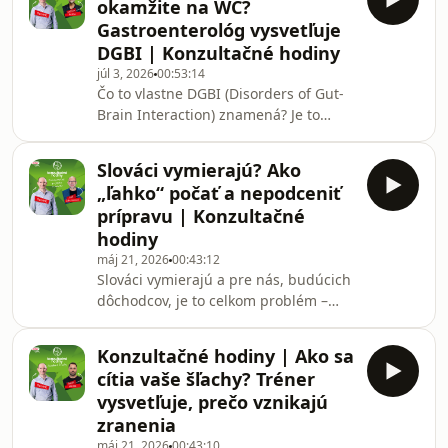
okamžite na WC?
reflux (GERD) je skutočná choroba. V
Gastroenterológ vysvetľuje
novej epizóde Konzultačných hodín sa
DGBI | Konzultačné hodiny
pozrieme na to, prečo reflux ani
júl 3, 2026
00:53:14
zďaleka nie je len o občasnej
Čo to vlastne DGBI (Disorders of Gut-
nepríjemnej kyseline v ústach. Vedeli
Brain Interaction) znamená? Je to
ste, že toto chronické ochorenie dokáž
skutočná, uznaná diagnóza, alebo len
moderný názov pre povestné lekárske
Slováci vymierajú? Ako
„nič vám nenašli“? A ako je možné, že
„ľahko“ počať a nepodceniť
niekto má ukážkové výsledky
prípravu | Konzultačné
vyšetrení, no napriek tomu trpí
hodiny
obrovskými bolesťami?V najnovšej
máj 21, 2026
00:43:12
epizóde Konzultačných hodín privítal
Slováci vymierajú a pre nás, budúcich
Milan „Docent“ Sedliak popredného
dôchodcov, je to celkom problém –
slovenského gastroenterológa, doc.
veď kto iný nás dá raz do domova
MUDr. Ladislava Kuž
dôchodcov, ak nie vlastné deti? V
Konzultačné hodiny | Ako sa
dnešnej epizóde Konzultačných hodín
cítia vaše šľachy? Tréner
sa Milan „Docent“ Sedliak rozpráva s
vysvetľuje, prečo vznikajú
popredným odborníkom, prof. MUDr.
zranenia
Jozefom Záhumenským, PhD., o tom,
máj 21, 2026
00:43:10
ako reálne zvýšiť šancu na počatie a