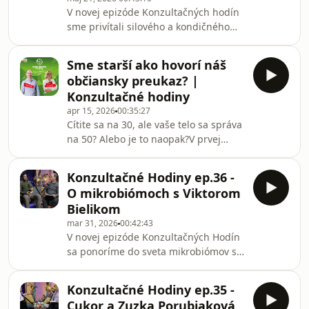
V novej epizóde Konzultačných hodín
čo všetko zahŕňa moderná
sme privítali silového a kondičného
prekoncepčná príprava. Dozviete sa,
trénera Tomáša Mihálika, s ktorým
prečo už nestačí len „
sme sa ponorili hlboko do témy, ktorá
Sme starší ako hovorí náš
trápi amatérskych aj profesionálnych
občiansky preukaz? |
športovcov – šľachy a zranenia.
Konzultačné hodiny
Rozobrali sme, prečo je šľacha
apr 15, 2026
00:35:27
fascinujúca &quot;pružina aj
Cítite sa na 30, ale vaše telo sa správa
tlmič&quot; zároveň, ako v nej
na 50? Alebo je to naopak?V prvej
prirodzene vzniká kolagén a či v ich
epizóde nášho podcastu sa pozrieme
štruktúre existujú rozdiely medzi
na to, prečo chronologický vek (ten v
mužmi a ženami.V dnešnej
Konzultačné Hodiny ep.36 -
občianskom preukaze) nemusí
O mikrobiómoch s Viktorom
odzrkadľovať skutočný stav vášho
Bielikom
organizmu.Hosťom relácie je doc.
mar 31, 2026
00:42:43
MUDr. Adela Penesová, PhD.,
V novej epizóde Konzultačných Hodín
uznávaná obezitologička z
sa ponoríme do sveta mikrobiómov s
Biomedicínskeho centra SAV. Spoločne
dekanom Fakulty telesnej výchovy a
s Milanom rozoberajú fenomén
športu Univerzity Komenského v
metabolického veku a to, ako môžeme
Konzultačné Hodiny ep.35 -
Bratislave, Viktorom Bielikom. Čo je
pr
Cukor a Zuzka Porubjaková