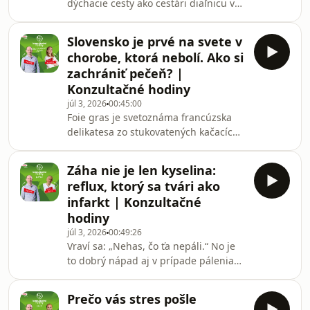
dýchacie cesty ako cestári diaľnicu v
Tomáš Sitkey – herec, študent FTVŠ a
piatok poobede? V dnešnej epizóde
človek, ktorého
relácie Konzultačné hodiny privítal
Slovensko je prvé na svete v
Milan Docent Sedliak výnimočného
chorobe, ktorá nebolí. Ako si
hosťa – pneumologičku a veľkú
zachrániť pečeň? |
fanúšičku Iron Maiden, MUDr.
Konzultačné hodiny
Katarínu Dostálovú. Pozrieme sa na
júl 3, 2026
00:45:00
to, či je astma len jedna diagnóza, čo
Foie gras je svetoznáma francúzska
ju spúšťa a prečo postihuje aj
delikatesa zo stukovatených kačacích
vrcholových športovcov. Dá sa z astmy
či husacích pečienok. Vedeli ste však,
úplne vyliečiť alebo z
že podobný proces sa odohráva aj u
Záha nie je len kyselina:
miliónov ľudí na celom svete a
reflux, ktorý sa tvári ako
namiesto gurmánskeho zážitku ide o
infarkt | Konzultačné
tichú epidémiu? Stukovatená pečeň
hodiny
odborne nazývaná MASLD (v minulosti
júl 3, 2026
00:49:26
známa ako NAFLD) dlhé roky nebolí a
Vraví sa: „Nehas, čo ťa nepáli.“ No je
nespôsobuje žiadne príznaky, no v
to dobrý nápad aj v prípade pálenia
najhoršom prípade môže viesť až k
záhy? Mnoho ľudí si pojmy ako záha
cirhóze a tran
a reflux zamieňa, no pravda je jasná:
Prečo vás stres pošle
pálenie záhy je len príznak, zatiaľ čo