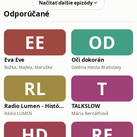
Načítať ďalšie epizódy
Dozviete sa, či je kozmetika pre mužov
Odporúčané
naozaj len pre mužov, ako upraviť
stravu ak máte lupiny a prečo treba
mastiť aj mastnú pokožku. A mnoho
ďalšieho!&quot;Tento podcast je
EE
OD
určený výhradne pre vašu zábavu a
poučenie, nie na
Eva Eve
Oči dokorán
Božka, Majkla, Maruška
Galéria mesta Bratislavy
RL
T
Radio Lumen - História a my
TALKSLOW
Rádio LUMEN
Mária Bernáthová
HD
RE