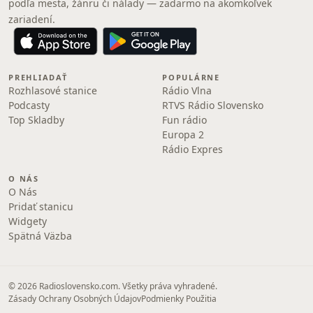
podľa mesta, žánru či nálady — zadarmo na akomkoľvek
zariadení.
PREHLIADAŤ
POPULÁRNE
Rozhlasové stanice
Rádio Vlna
Podcasty
RTVS Rádio Slovensko
Top Skladby
Fun rádio
Europa 2
Rádio Expres
O NÁS
O Nás
Pridať stanicu
Widgety
Spätná Väzba
© 2026 Radioslovensko.com. Všetky práva vyhradené.
Zásady Ochrany Osobných Údajov
Podmienky Použitia