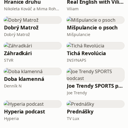
Hranice druhu
Real English with Viliam
Nikoleta Kováč a Mima Roháčová
Viliam
Dobrý Matrož
Mišpulancie o psoch
Dobrý Matrož
Mišpulancie
Záhradkári
Tichá Revolúcia
STVR
INSYNAPS
Doba klamenná
Joe Trendy SPORTS podcast
Denník N
Joe Trendy
Hyperia podcast
Prednášky
Hyperia
TV Lux