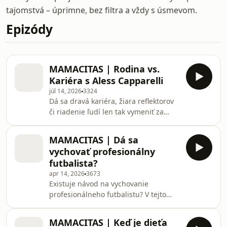
tajomstvá – úprimne, bez filtra a vždy s úsmevom.
Epizódy
MAMACITAS | Rodina vs.
Kariéra s Aless Capparelli
júl 14, 2026
3324
Dá sa dravá kariéra, žiara reflektorov
či riadenie ľudí len tak vymeniť za
rodinný život a domáci krb? V dnešnej
špeciálnej epizóde podcastu
MAMACITAS | Dá sa
Mamacitas sme privítali výnimočnú
vychovať profesionálny
hostku – známu slovenskú raperku
futbalista?
Aless Capparelli. Sme ženy, ktoré
apr 14, 2026
3673
spájajú veľké kariérne sny a úspechy:
Existuje návod na vychovanie
Kým Zuzka a Miška našli svoju vášeň v
profesionálneho futbalistu? V tejto
móde a umení a Pavli viedla sekciu na
epizóde sa rozprávame o talente,
ministerstve práce, Aless si
disciplíne, podpore rodičov, psychike
podmaňovala slo
MAMACITAS | Keď je dieťa
aj o tom, čo je v detskom futbale