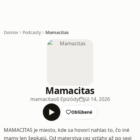
Domov
Podcasty
Mamacitas
Mamacitas
mamacitas
6 Epizódy
júl 14, 2026
Obľúbené
MAMACITAS je miesto, kde sa hovorí nahlas to, čo iné
mamy len šepkajú. Od materstva cez vzťahy až po sexi