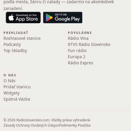
podľa mesta, žánru či nálady — zadarmo na akomkoľvek
zariadení.
PREHLIADAŤ
POPULÁRNE
Rozhlasové stanice
Rádio Vlna
Podcasty
RTVS Rádio Slovensko
Top Skladby
Fun rádio
Europa 2
Rádio Expres
O NÁS
O Nás
Pridať stanicu
Widgety
Spätná Väzba
© 2026 Radioslovensko.com. Všetky práva vyhradené.
Zásady Ochrany Osobných Údajov
Podmienky Použitia