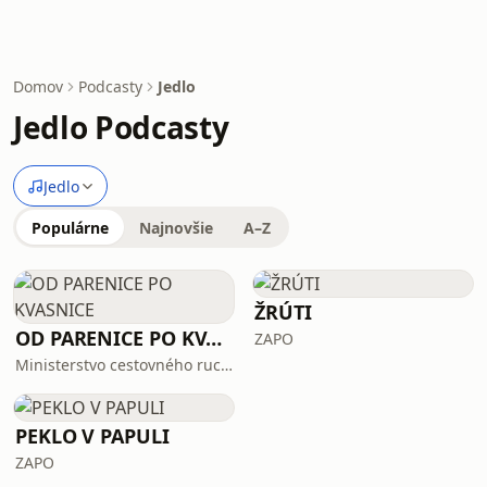
Domov
Podcasty
Jedlo
Jedlo Podcasty
Jedlo
Populárne
Najnovšie
A–Z
ŽRÚTI
OD PARENICE PO KVASNICE
ZAPO
Ministerstvo cestovného ruchu a športu Slovenskej republiky
PEKLO V PAPULI
ZAPO