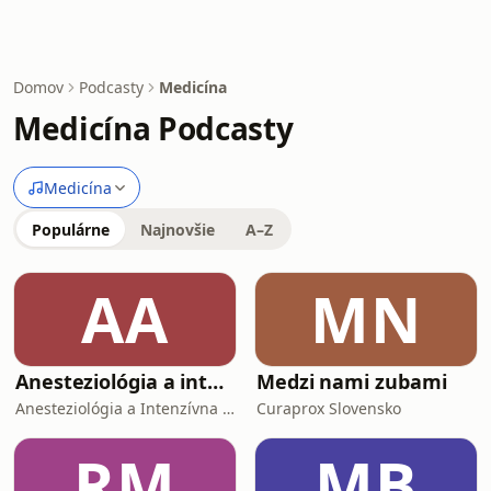
Domov
Podcasty
Medicína
Medicína Podcasty
Medicína
Populárne
Najnovšie
A–Z
AA
MN
Anesteziológia a intenzívna medicína - AI podcast
Medzi nami zubami
Anesteziológia a Intenzívna medicína - AI podcast
Curaprox Slovensko
RM
MB