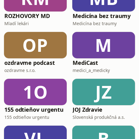
ROZHOVORY MD
Medicína bez traumy
Mladí lekári
Medicína bez traumy
OP
M
ozdravme podcast
MediCast
ozdravme s.r.o.
medici_a_medicky
1O
JZ
155 odtieňov urgentu
JOJ Zdravie
155 odtieňov urgentu
Slovenská produkčná a.s.
VL
B