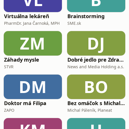
Virtuálna lekáreň
Brainstorming
PharmDr. Jana Čarnoká, MPH
SME.sk
ZM
DJ
Záhady mysle
Dobré jedlo pre Zdravie
STVR
News and Media Holding a.s.
DM
BO
Doktor má Filipa
Bez omáčok s Michalom Páleníkom
ZAPO
Michal Páleník, Planeat